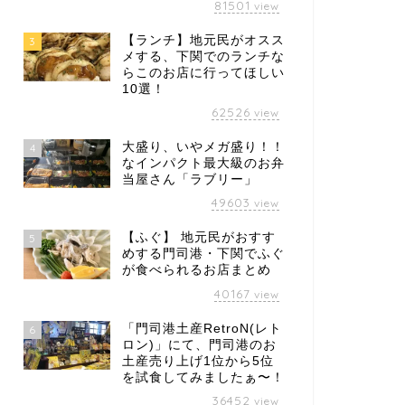
81501
view
【ランチ】地元民がオスス
3
メする、下関でのランチな
らこのお店に行ってほしい
10選！
62526
view
大盛り、いやメガ盛り！！
4
なインパクト最大級のお弁
当屋さん「ラブリー」
49603
view
【ふぐ】 地元民がおすす
5
めする門司港・下関でふぐ
が食べられるお店まとめ
40167
view
「門司港土産RetroN(レト
6
ロン)」にて、門司港のお
土産売り上げ1位から5位
を試食してみましたぁ〜！
36452
view