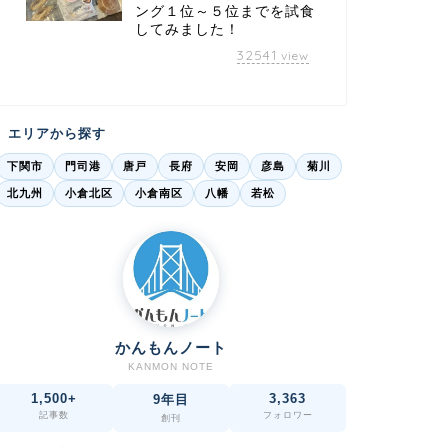
ング１位～５位までを試食
してみました！
32541
view
エリアから探す
下関市
門司港
唐戸
長府
安岡
彦島
菊川
北九州
小倉北区
小倉南区
八幡
若松
かんもんノート
KANMON NOTE
1,500+
3,363
9年目
記事数
フォロワー
創刊