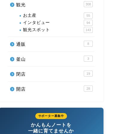
観光
308
お土産
55
インタビュー
94
観光スポット
143
通販
8
釜山
3
閉店
19
開店
28
サポーター募集中
かんもんノートを
一緒に育てませんか