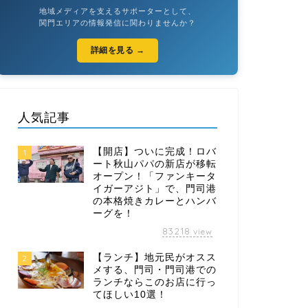
地域メディアを支えるサポーターとして、
関門エリアの情報発信に関わりませんか？
詳細を見る →
人気記事
【開店】ついに完成！ロバ
1
ート秋山パパの新店が移転
オープン！「ファンキータ
イガーアジト」で、門司港
の本格焼きカレーとハンバ
ーグを！
83218
view
【ランチ】地元民がオスス
2
メする、門司・門司港での
ランチならこのお店に行っ
てほしい10選！