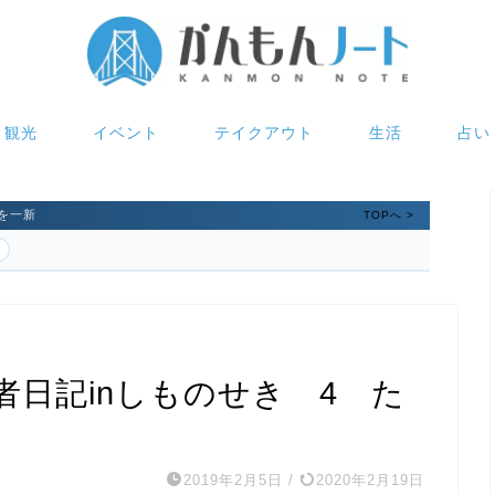
観光
イベント
テイクアウト
生活
占い
を一新
TOPへ >
初心者日記inしものせき 4 た
2019年2月5日
/
2020年2月19日