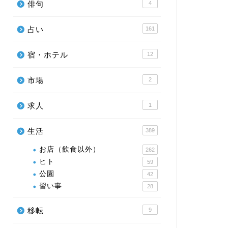
俳句
4
占い
161
宿・ホテル
12
市場
2
求人
1
生活
389
お店（飲食以外）
262
ヒト
59
公園
42
習い事
28
移転
9