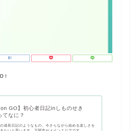
O！
emon GO】初心者日記inしものせき
ってなに？
ーの成長日記のようなもの。今さらながら始める楽しさを
きたいと思います。下関市がメインエリアです。...