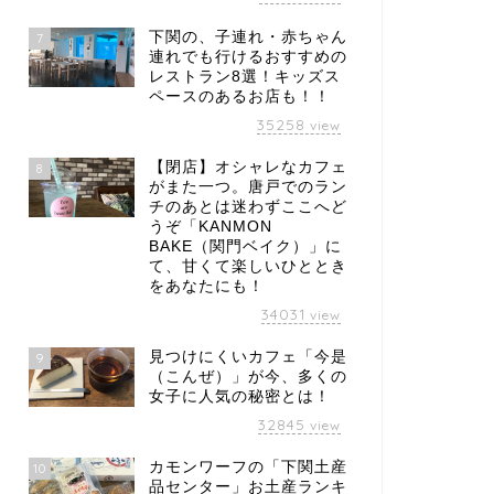
下関の、子連れ・赤ちゃん
7
連れでも行けるおすすめの
レストラン8選！キッズス
ペースのあるお店も！！
35258
view
【閉店】オシャレなカフェ
8
がまた一つ。唐戸でのラン
チのあとは迷わずここへど
うぞ「KANMON
BAKE（関門ベイク）」に
て、甘くて楽しいひととき
をあなたにも！
34031
view
見つけにくいカフェ「今是
9
（こんぜ）」が今、多くの
女子に人気の秘密とは！
32845
view
カモンワーフの「下関土産
10
品センター」お土産ランキ