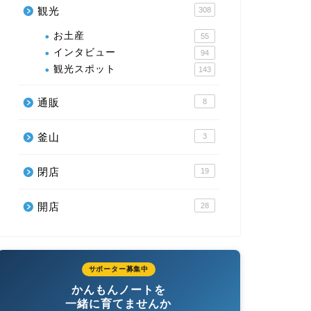
観光
308
お土産
55
インタビュー
94
観光スポット
143
通販
8
釜山
3
閉店
19
開店
28
サポーター募集中
かんもんノートを
一緒に育てませんか