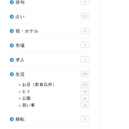
俳句
4
占い
161
宿・ホテル
12
市場
2
求人
1
生活
389
お店（飲食以外）
262
ヒト
59
公園
42
習い事
28
移転
9