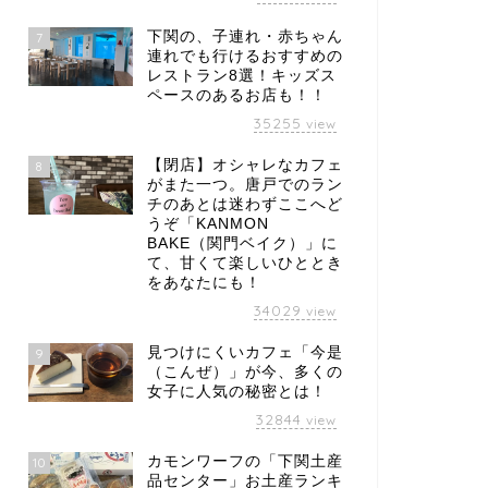
下関の、子連れ・赤ちゃん
7
連れでも行けるおすすめの
レストラン8選！キッズス
ペースのあるお店も！！
35255
view
【閉店】オシャレなカフェ
8
がまた一つ。唐戸でのラン
チのあとは迷わずここへど
うぞ「KANMON
BAKE（関門ベイク）」に
て、甘くて楽しいひととき
をあなたにも！
34029
view
見つけにくいカフェ「今是
9
（こんぜ）」が今、多くの
女子に人気の秘密とは！
32844
view
カモンワーフの「下関土産
10
品センター」お土産ランキ