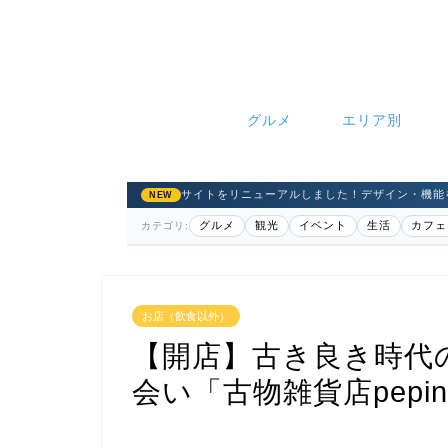
グルメ
エリア別
サイトをリニューアルしました！デザイン・機能
NEW
グルメ
観光
イベント
生活
カフェ
カテゴリ:
お店（飲食以外）
【開店】古き良き時代
会い「古物雑貨店pep