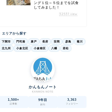
ング１位～５位までを試食
してみました！
32531
view
エリアから探す
下関市
門司港
唐戸
長府
安岡
彦島
菊川
北九州
小倉北区
小倉南区
八幡
若松
かんもんノート
KANMON NOTE
1,500+
3,363
9年目
記事数
フォロワー
創刊