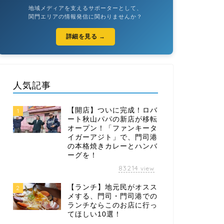
地域メディアを支えるサポーターとして、
関門エリアの情報発信に関わりませんか？
詳細を見る →
人気記事
【開店】ついに完成！ロバ
1
ート秋山パパの新店が移転
オープン！「ファンキータ
イガーアジト」で、門司港
の本格焼きカレーとハンバ
ーグを！
83214
view
【ランチ】地元民がオスス
2
メする、門司・門司港での
ランチならこのお店に行っ
てほしい10選！