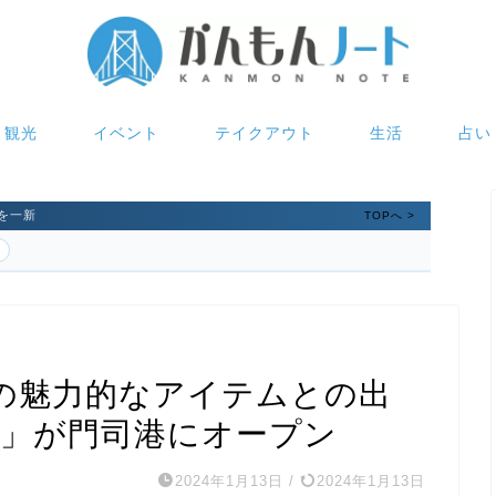
観光
イベント
テイクアウト
生活
占い
を一新
TOPへ >
の魅力的なアイテムとの出
in」が門司港にオープン
2024年1月13日
/
2024年1月13日