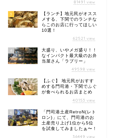
81491
view
【ランチ】地元民がオスス
3
メする、下関でのランチな
らこのお店に行ってほしい
10選！
62521
view
大盛り、いやメガ盛り！！
4
なインパクト最大級のお弁
当屋さん「ラブリー」
49598
view
【ふぐ】 地元民がおすす
5
めする門司港・下関でふぐ
が食べられるお店まとめ
40153
view
「門司港土産RetroN(レト
6
ロン)」にて、門司港のお
土産売り上げ1位から5位
を試食してみましたぁ〜！
36449
view