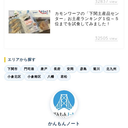
32837
view
10
カモンワーフの「下関土産品セン
ター」お土産ランキング１位～５
位までを試食してみました！
32505
view
エリアから探す
下関市
門司港
唐戸
長府
安岡
彦島
菊川
北九州
小倉北区
小倉南区
八幡
若松
かんもんノート