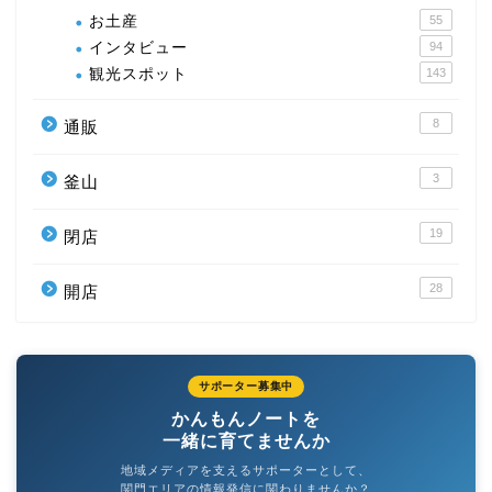
お土産
55
インタビュー
94
観光スポット
143
8
通販
3
釜山
19
閉店
28
開店
サポーター募集中
かんもんノートを
一緒に育てませんか
地域メディアを支えるサポーターとして、
関門エリアの情報発信に関わりませんか？