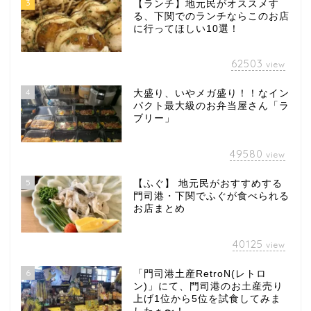
3
【ランチ】地元民がオススメす
る、下関でのランチならこのお店
に行ってほしい10選！
62503
view
4
大盛り、いやメガ盛り！！なイン
パクト最大級のお弁当屋さん「ラ
ブリー」
49580
view
5
【ふぐ】 地元民がおすすめする
門司港・下関でふぐが食べられる
お店まとめ
40125
view
6
「門司港土産RetroN(レトロ
ン)」にて、門司港のお土産売り
上げ1位から5位を試食してみま