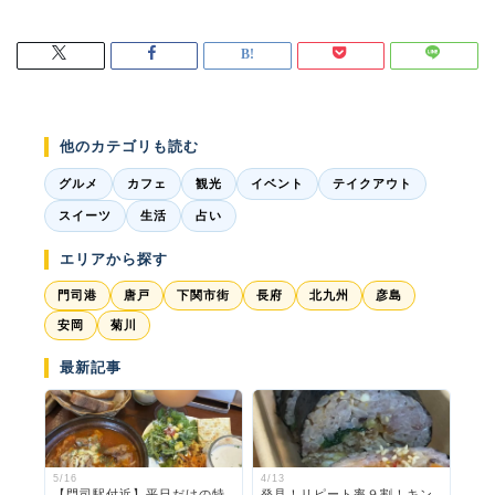
他のカテゴリも読む
グルメ
カフェ
観光
イベント
テイクアウト
スイーツ
生活
占い
エリアから探す
門司港
唐戸
下関市街
長府
北九州
彦島
安岡
菊川
最新記事
5/16
4/13
【門司駅付近】平日だけの特
発見！リピート率９割！キン