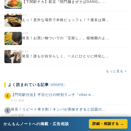
【下関駅チカ】新店『関門麺まぜそばGANG』...
4/3
えっ！意外な場所で本格ビュッフェ！？週末は満...
3/26
発見！お買い物ついでの「宝探し」。植物園のよ...
3/24
発見！誰もが自分らしく、一人にひとりに特化し...
もっと見る >
よく読まれている記事
UPDATE
【門司駅付近】平日だけの特別ランチ「choi-n...
1
5/16 更新
発見！リピート率９割！キンパが美味すぎると話題の...
2
4/20 更新
かんもんノートへの掲載・広告相談
詳細・相談する →
【下関駅チカ】新店『関門麺まぜそばGANG』って...
3
4/17 更新