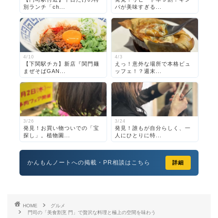
別ランチ「ch...
パが美味すぎる...
4/10
4/3
【下関駅チカ】新店『関門麺
えっ！意外な場所で本格ビュ
まぜそばGAN...
ッフェ！？週末...
3/26
3/24
発見！お買い物ついでの「宝
発見！誰もが自分らしく、一
探し」。植物園...
人にひとりに特...
かんもんノートへの掲載・PR相談はこちら
詳細
HOME
グルメ
門司の「美食割烹 門」で贅沢な料理と極上の空間を味わう