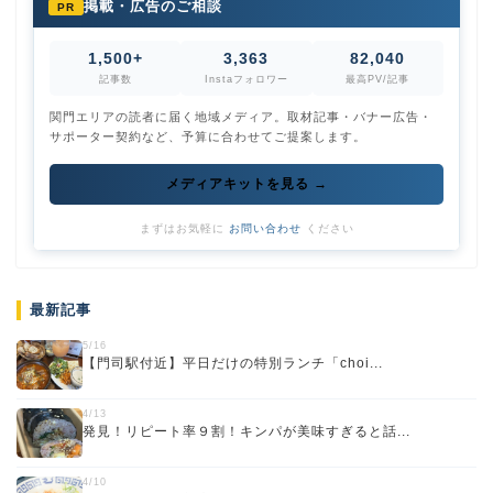
掲載・広告のご相談
PR
1,500+
3,363
82,040
記事数
Instaフォロワー
最高PV/記事
関門エリアの読者に届く地域メディア。取材記事・バナー広告・
サポーター契約など、予算に合わせてご提案します。
メディアキットを見る →
まずはお気軽に
お問い合わせ
ください
最新記事
5/16
【門司駅付近】平日だけの特別ランチ「choi...
4/13
発見！リピート率９割！キンパが美味すぎると話...
4/10