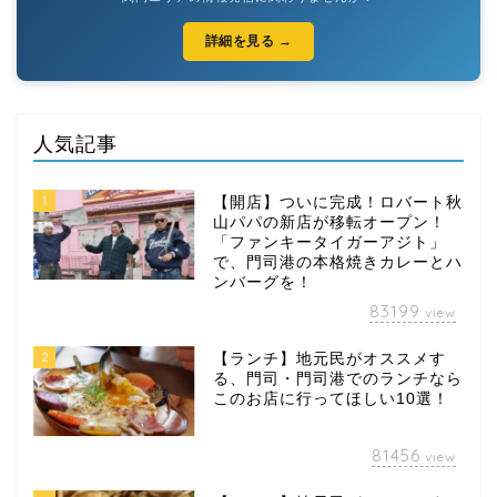
詳細を見る →
人気記事
1
【開店】ついに完成！ロバート秋
山パパの新店が移転オープン！
「ファンキータイガーアジト」
で、門司港の本格焼きカレーとハ
ンバーグを！
83199
view
2
【ランチ】地元民がオススメす
る、門司・門司港でのランチなら
このお店に行ってほしい10選！
81456
view