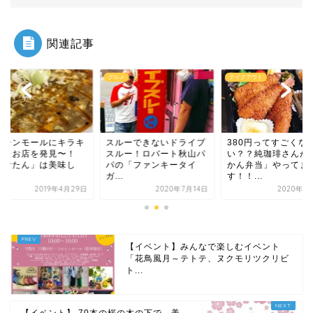
関連記事
メ
テイクアウト
グルメ
ルーできないドライブ
380円ってすごくな
グリーンモールにキ
ルー！ロバート秋山パ
い？？純珈琲さんが「お
ラしたお店を発見〜
の「ファンキータイ
かん弁当」やってま
「やむたん」は美味
.
す！！...
い〜...
2020年7月14日
2020年4月11日
2019年4
【イベント】みんなで楽しむイベント
「花鳥風月～テトテ、ヌクモリツクリビ
ト...
【イベント】 70本の桜の木の下で、美