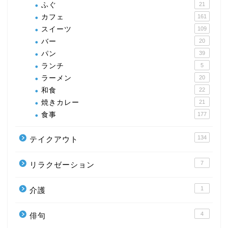
ふぐ
21
カフェ
161
スイーツ
109
バー
20
パン
39
ランチ
5
ラーメン
20
和食
22
焼きカレー
21
食事
177
134
テイクアウト
7
リラクゼーション
1
介護
4
俳句