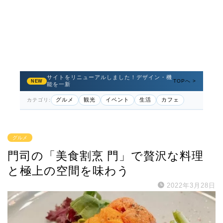
サイトをリニューアルしました！デザイン・機
TOPへ >
NEW
能を一新
グルメ
観光
イベント
生活
カフェ
カテゴリ:
グルメ
門司の「美食割烹 門」で贅沢な料理
と極上の空間を味わう
2022年3月28日