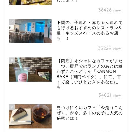
したぁ〜！
36426
view
7
下関の、子連れ・赤ちゃん連れで
も行けるおすすめのレストラン8
選！キッズスペースのあるお店
も！！
35229
view
8
【閉店】オシャレなカフェがまた
一つ。唐戸でのランチのあとは迷
わずここへどうぞ「KANMON
BAKE（関門ベイク）」にて、甘
くて楽しいひとときをあなたに
も！
34021
view
9
見つけにくいカフェ「今是（こん
ぜ）」が今、多くの女子に人気の
秘密とは！