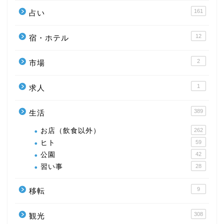
161
占い
12
宿・ホテル
2
市場
1
求人
389
生活
お店（飲食以外）
262
ヒト
59
公園
42
習い事
28
9
移転
308
観光