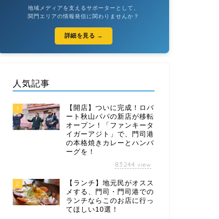
地域メディアを支えるサポーターとして、
関門エリアの情報発信に関わりませんか？
詳細を見る →
人気記事
【開店】ついに完成！ロバ
1
ート秋山パパの新店が移転
オープン！「ファンキータ
イガーアジト」で、門司港
の本格焼きカレーとハンバ
ーグを！
83244
view
【ランチ】地元民がオスス
2
メする、門司・門司港での
ランチならこのお店に行っ
てほしい10選！