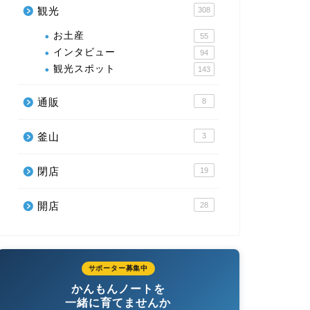
観光
308
お土産
55
インタビュー
94
観光スポット
143
通販
8
釜山
3
閉店
19
開店
28
サポーター募集中
かんもんノートを
一緒に育てませんか