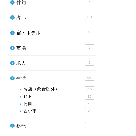
俳句
4
占い
161
宿・ホテル
12
市場
2
求人
1
生活
389
お店（飲食以外）
262
ヒト
59
公園
42
習い事
28
移転
9