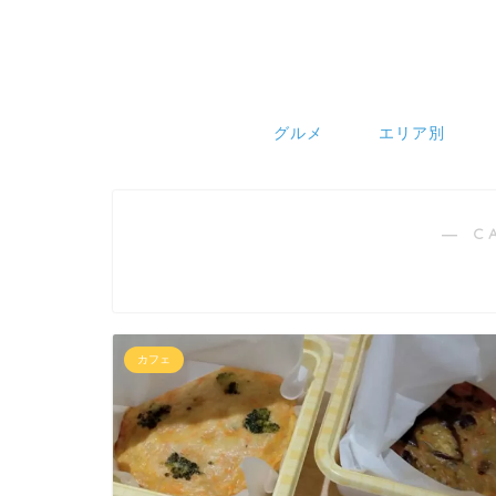
グルメ
エリア別
― C
カフェ