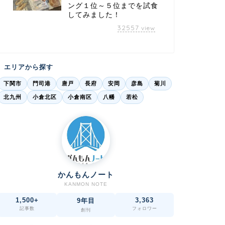
ング１位～５位までを試食
してみました！
32557
view
エリアから探す
下関市
門司港
唐戸
長府
安岡
彦島
菊川
北九州
小倉北区
小倉南区
八幡
若松
かんもんノート
KANMON NOTE
1,500+
3,363
9年目
記事数
フォロワー
創刊