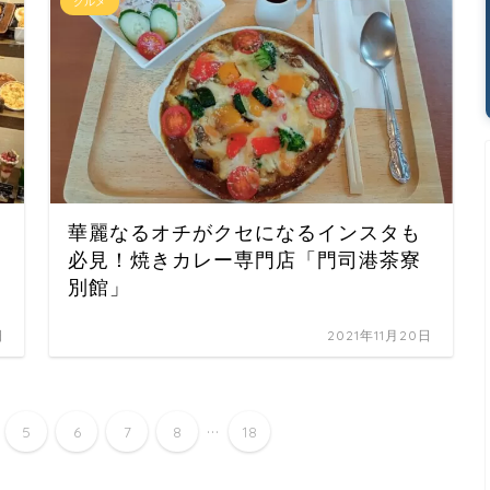
グルメ
華麗なるオチがクセになるインスタも
必見！焼きカレー専門店「門司港茶寮
別館」
日
2021年11月20日
...
5
6
7
8
18