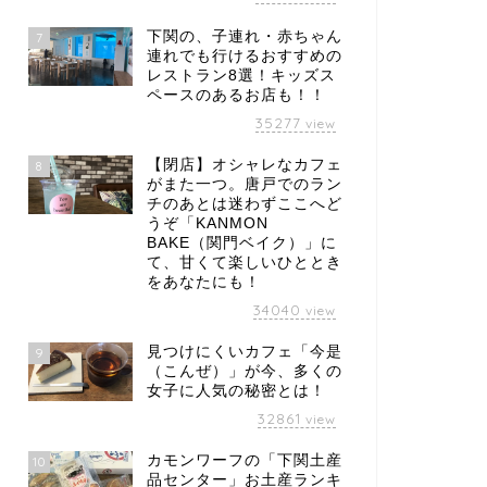
下関の、子連れ・赤ちゃん
7
連れでも行けるおすすめの
レストラン8選！キッズス
ペースのあるお店も！！
35277
view
【閉店】オシャレなカフェ
8
がまた一つ。唐戸でのラン
チのあとは迷わずここへど
うぞ「KANMON
BAKE（関門ベイク）」に
て、甘くて楽しいひととき
をあなたにも！
34040
view
見つけにくいカフェ「今是
9
（こんぜ）」が今、多くの
女子に人気の秘密とは！
32861
view
カモンワーフの「下関土産
10
品センター」お土産ランキ