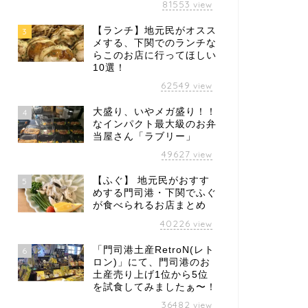
81553
view
【ランチ】地元民がオスス
3
メする、下関でのランチな
らこのお店に行ってほしい
10選！
62549
view
大盛り、いやメガ盛り！！
4
なインパクト最大級のお弁
当屋さん「ラブリー」
49627
view
【ふぐ】 地元民がおすす
5
めする門司港・下関でふぐ
が食べられるお店まとめ
40226
view
「門司港土産RetroN(レト
6
ロン)」にて、門司港のお
土産売り上げ1位から5位
を試食してみましたぁ〜！
36482
view