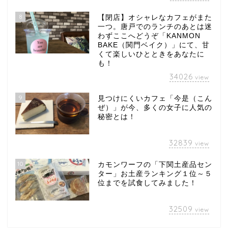
8
【閉店】オシャレなカフェがまた
一つ。唐戸でのランチのあとは迷
わずここへどうぞ「KANMON
BAKE（関門ベイク）」にて、甘
くて楽しいひとときをあなたに
も！
34026
view
9
見つけにくいカフェ「今是（こん
ぜ）」が今、多くの女子に人気の
秘密とは！
32839
view
10
カモンワーフの「下関土産品セン
ター」お土産ランキング１位～５
位までを試食してみました！
32509
view