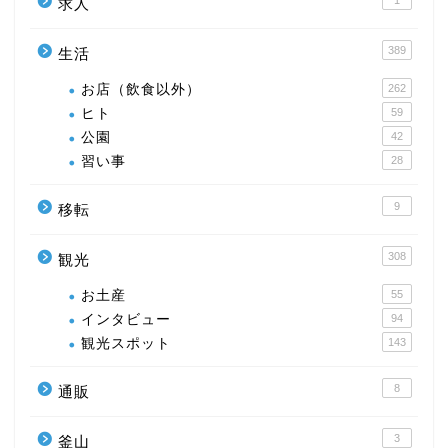
1
求人
389
生活
お店（飲食以外）
262
ヒト
59
公園
42
習い事
28
9
移転
308
観光
お土産
55
インタビュー
94
観光スポット
143
8
通販
3
釜山