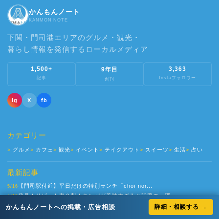
かんもんノート
KANMON NOTE
下関・門司港エリアのグルメ・観光・
暮らし情報を発信するローカルメディア
1,500+
3,363
9年目
記事
Instaフォロワー
創刊
ig
X
fb
カテゴリー
グルメ
カフェ
観光
イベント
テイクアウト
スイーツ
生活
占い
最新記事
【門司駅付近】平日だけの特別ランチ「choi-nor...
5/16
発見！リピート率９割！キンパが美味すぎると話題の、隠...
4/13
【下関駅チカ】新店『関門麺まぜそばGANG』って？ラ...
かんもんノートへの掲載・広告相談
詳細・相談する →
4/10
えっ！意外な場所で本格ビュッフェ！？週末は満席になる...
4/3