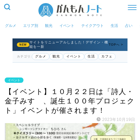
グルメ
エリア別
観光
イベント
テイクアウト
生活
占い
サイトをリニューアルしました！デザイン・機
TOPへ >
NEW
能を一新
グルメ
観光
イベント
生活
カフェ
カテゴリ:
イベント
【イベント】１０月２２日は「詩人・
金子みすゞ、誕生１００年プロジェク
ト」イベントが催されます！
2023年10月19日