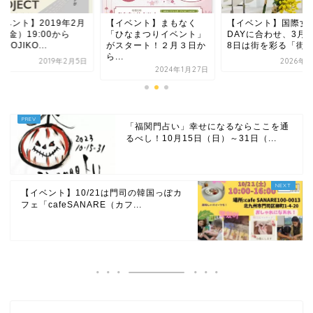
イベント】まもなく
【イベント】国際女性
【イベント】2019年
ひなまつりイベント」
DAYに合わせ、3月7日、
8日（金）19:00から
スタート！２月３日か
8日は街を彩る「街角...
「『MOJIKO...
.
2026年3月5日
2019年2
2024年1月27日
「福関門占い」幸せになるならここを通
るべし！10月15日（日）～31日（...
【イベント】10/21は門司の韓国っぽカ
フェ「cafeSANARE（カフ...