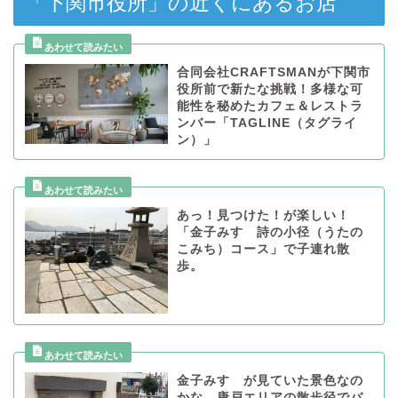
「下関市役所」の近くにあるお店
合同会社CRAFTSMANが下関市
役所前で新たな挑戦！多様な可
能性を秘めたカフェ＆レストラ
ンバー「TAGLINE（タグライ
ン）」
あっ！見つけた！が楽しい！
「金子みすゞ詩の小径（うたの
こみち）コース」で子連れ散
歩。
金子みすゞが見ていた景色なの
かな。唐戸エリアの散歩径でバ