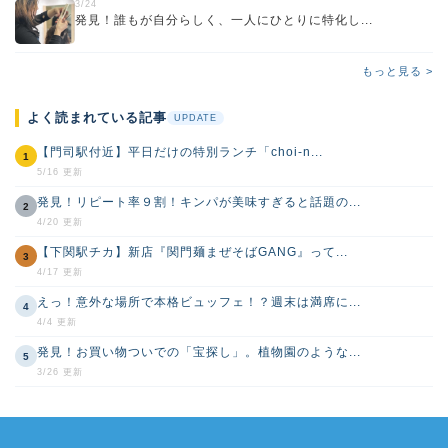
3/24
発見！誰もが自分らしく、一人にひとりに特化し...
もっと見る >
よく読まれている記事
UPDATE
【門司駅付近】平日だけの特別ランチ「choi-n...
1
5/16 更新
発見！リピート率９割！キンパが美味すぎると話題の...
2
4/20 更新
【下関駅チカ】新店『関門麺まぜそばGANG』って...
3
4/17 更新
えっ！意外な場所で本格ビュッフェ！？週末は満席に...
4
4/4 更新
発見！お買い物ついでの「宝探し」。植物園のような...
5
3/26 更新