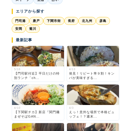
エリアから探す
門司港
唐戸
下関市街
長府
北九州
彦島
安岡
菊川
最新記事
5/16
4/13
【門司駅付近】平日だけの特
発見！リピート率９割！キン
別ランチ「ch...
パが美味すぎる...
4/10
4/3
【下関駅チカ】新店『関門麺
えっ！意外な場所で本格ビュ
まぜそばGAN...
ッフェ！？週末...