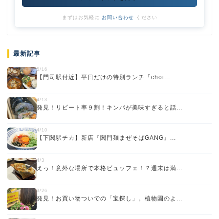
まずはお気軽に
お問い合わせ
ください
最新記事
5/16
【門司駅付近】平日だけの特別ランチ「choi...
4/13
発見！リピート率９割！キンパが美味すぎると話...
4/10
【下関駅チカ】新店『関門麺まぜそばGANG』...
4/3
えっ！意外な場所で本格ビュッフェ！？週末は満...
3/26
発見！お買い物ついでの「宝探し」。植物園のよ...