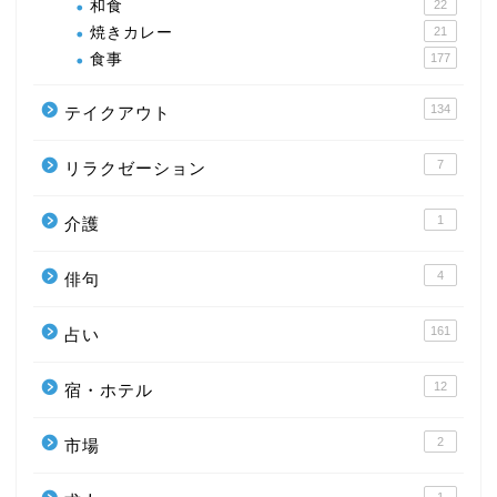
和食
22
焼きカレー
21
食事
177
134
テイクアウト
7
リラクゼーション
1
介護
4
俳句
161
占い
12
宿・ホテル
2
市場