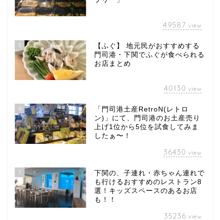
49587
view
5
【ふぐ】 地元民がおすすめする
門司港・下関でふぐが食べられる
お店まとめ
40130
view
6
「門司港土産RetroN(レトロ
ン)」にて、門司港のお土産売り
上げ1位から5位を試食してみま
したぁ〜！
36430
view
7
下関の、子連れ・赤ちゃん連れで
も行けるおすすめのレストラン8
選！キッズスペースのあるお店
も！！
35236
view