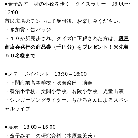
■金子みすゞ詩の小径を歩く クイズラリー 09:00〜
13:00
市民広場のテントにて受付後、お楽しみください。
・参加賞・缶バッジ
・１０か所完歩され、クイズに正解された方は、
唐戸
商店会発行の商品券（千円分）をプレゼント！※先着
５０名様まで
■ステージイベント 13:30～16:00
・下関商業高等学校・吹奏楽部 演奏
・養治小学校、文関小学校、名陵小学校 児童出演
・シンガーソングライター、ちひろさんによるスペシ
ャルライブ
■展示 13:00～16:00
・金子みすゞの研究資料（木原豊美氏）