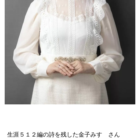
生涯５１２編の詩を残した金子みすゞさん