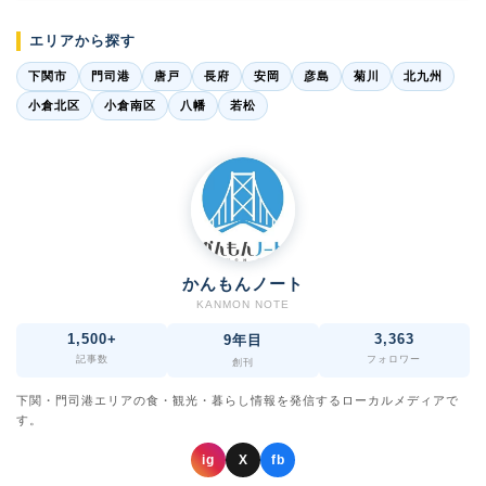
エリアから探す
下関市
門司港
唐戸
長府
安岡
彦島
菊川
北九州
小倉北区
小倉南区
八幡
若松
かんもんノート
KANMON NOTE
1,500+
3,363
9年目
記事数
フォロワー
創刊
下関・門司港エリアの食・観光・暮らし情報を発信するローカルメディアで
す。
ig
X
fb