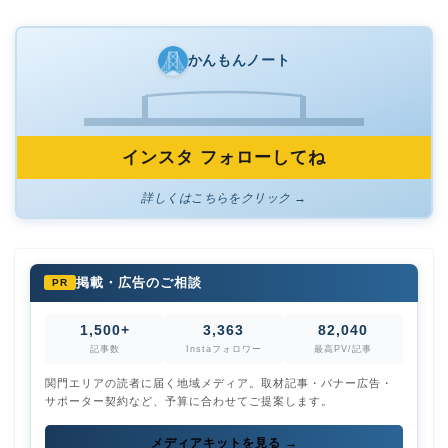
かんもんノート
インスタ フォローしてね
詳しくはこちらをクリック →
掲載・広告のご相談
PR
1,500+
3,363
82,040
記事数
Instaフォロワー
最高PV/記事
関門エリアの読者に届く地域メディア。取材記事・バナー広告・
サポーター契約など、予算に合わせてご提案します。
メディアキットを見る →