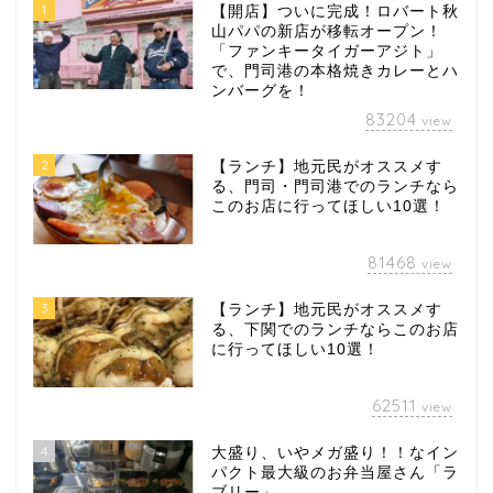
1
【開店】ついに完成！ロバート秋
山パパの新店が移転オープン！
「ファンキータイガーアジト」
で、門司港の本格焼きカレーとハ
ンバーグを！
83204
view
2
【ランチ】地元民がオススメす
る、門司・門司港でのランチなら
このお店に行ってほしい10選！
81468
view
3
【ランチ】地元民がオススメす
る、下関でのランチならこのお店
に行ってほしい10選！
62511
view
4
大盛り、いやメガ盛り！！なイン
パクト最大級のお弁当屋さん「ラ
ブリー」