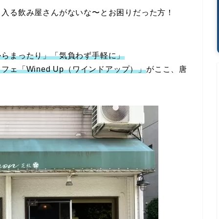
、入る飲み屋さんがないな〜とお困りだった方！
からまったり」「気負わず手軽に」
フェ「Wined Up（ワインドアップ）」
がここ、唐