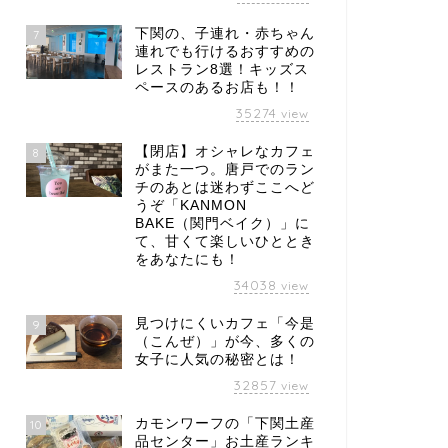
下関の、子連れ・赤ちゃん
7
連れでも行けるおすすめの
レストラン8選！キッズス
ペースのあるお店も！！
35274
view
【閉店】オシャレなカフェ
8
がまた一つ。唐戸でのラン
チのあとは迷わずここへど
うぞ「KANMON
BAKE（関門ベイク）」に
て、甘くて楽しいひととき
をあなたにも！
34038
view
見つけにくいカフェ「今是
9
（こんぜ）」が今、多くの
女子に人気の秘密とは！
32857
view
カモンワーフの「下関土産
10
品センター」お土産ランキ