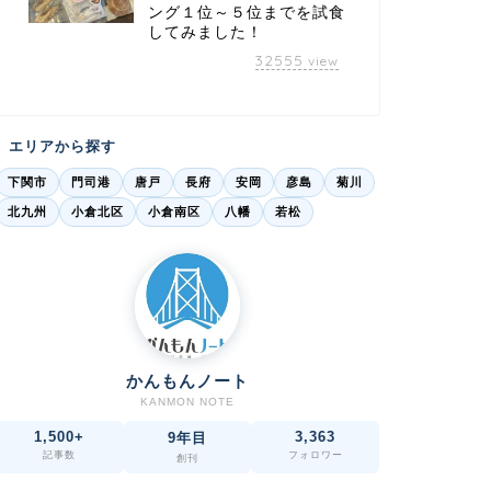
ング１位～５位までを試食
してみました！
32555
view
エリアから探す
下関市
門司港
唐戸
長府
安岡
彦島
菊川
北九州
小倉北区
小倉南区
八幡
若松
かんもんノート
KANMON NOTE
1,500+
3,363
9年目
記事数
フォロワー
創刊