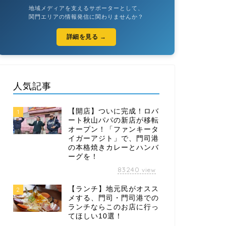
地域メディアを支えるサポーターとして、
関門エリアの情報発信に関わりませんか？
詳細を見る →
人気記事
【開店】ついに完成！ロバ
1
ート秋山パパの新店が移転
オープン！「ファンキータ
イガーアジト」で、門司港
の本格焼きカレーとハンバ
ーグを！
83240
view
【ランチ】地元民がオスス
2
メする、門司・門司港での
ランチならこのお店に行っ
てほしい10選！