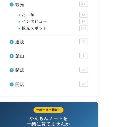
観光
308
お土産
55
インタビュー
94
観光スポット
143
通販
8
釜山
3
閉店
19
開店
28
サポーター募集中
かんもんノートを
一緒に育てませんか