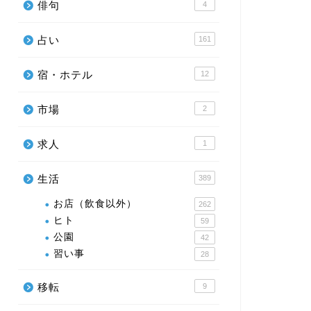
俳句
4
占い
161
宿・ホテル
12
市場
2
求人
1
生活
389
お店（飲食以外）
262
ヒト
59
公園
42
習い事
28
移転
9