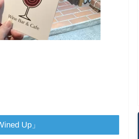
ed Up」