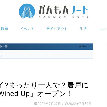
観光
イベント
テイクアウト
生活
占い
を一新
TOPへ >
イ?まったり一人で？唐戸に
ned Up」オープン！
2022年7月27日
/
2022年7月30日