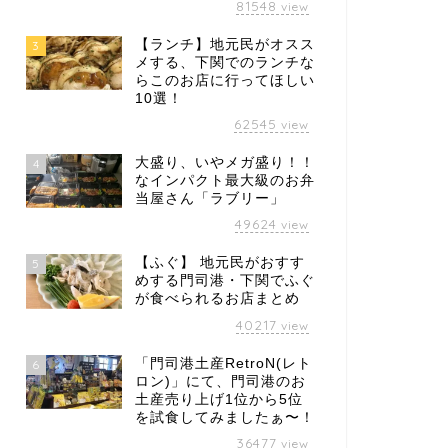
81548
view
【ランチ】地元民がオスス
3
メする、下関でのランチな
らこのお店に行ってほしい
10選！
62545
view
大盛り、いやメガ盛り！！
4
なインパクト最大級のお弁
当屋さん「ラブリー」
49624
view
【ふぐ】 地元民がおすす
5
めする門司港・下関でふぐ
が食べられるお店まとめ
40217
view
「門司港土産RetroN(レト
6
ロン)」にて、門司港のお
土産売り上げ1位から5位
を試食してみましたぁ〜！
36477
view