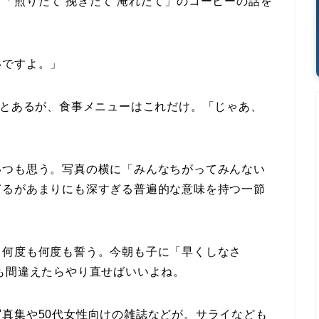
「煎りたて 挽きたて 淹れたて」のコーヒーの話を
いですよ。」
）とあるが、食事メニューはこれだけ。「じゃあ、
いつも思う。写真の横に「みんなちがってみんない
ぎるがあまりにも深すぎる普遍的な意味を持つ一節
と何度も何度も誓う。今朝も子に「早くしなさ
も間違えたらやり直せばいいよね。
真集や50代女性向けの雑誌などが。サライなども