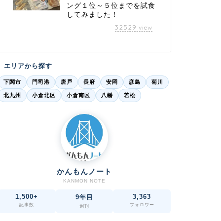
ング１位～５位までを試食
してみました！
32529
view
エリアから探す
下関市
門司港
唐戸
長府
安岡
彦島
菊川
北九州
小倉北区
小倉南区
八幡
若松
かんもんノート
KANMON NOTE
1,500+
3,363
9年目
記事数
フォロワー
創刊