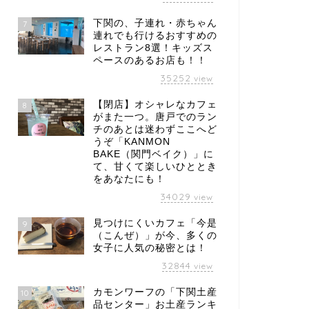
下関の、子連れ・赤ちゃん
7
連れでも行けるおすすめの
レストラン8選！キッズス
ペースのあるお店も！！
35252
view
【閉店】オシャレなカフェ
8
がまた一つ。唐戸でのラン
チのあとは迷わずここへど
うぞ「KANMON
BAKE（関門ベイク）」に
て、甘くて楽しいひととき
をあなたにも！
34029
view
見つけにくいカフェ「今是
9
（こんぜ）」が今、多くの
女子に人気の秘密とは！
32844
view
カモンワーフの「下関土産
10
品センター」お土産ランキ