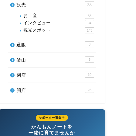
観光
308
お土産
55
インタビュー
94
観光スポット
143
通販
8
釜山
3
閉店
19
開店
28
サポーター募集中
かんもんノートを
一緒に育てませんか