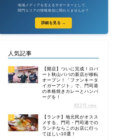
地域メディアを支えるサポーターとして、
関門エリアの情報発信に関わりませんか？
詳細を見る →
人気記事
【開店】ついに完成！ロバ
1
ート秋山パパの新店が移転
オープン！「ファンキータ
イガーアジト」で、門司港
の本格焼きカレーとハンバ
ーグを！
83213
view
【ランチ】地元民がオスス
2
メする、門司・門司港での
ランチならこのお店に行っ
てほしい10選！