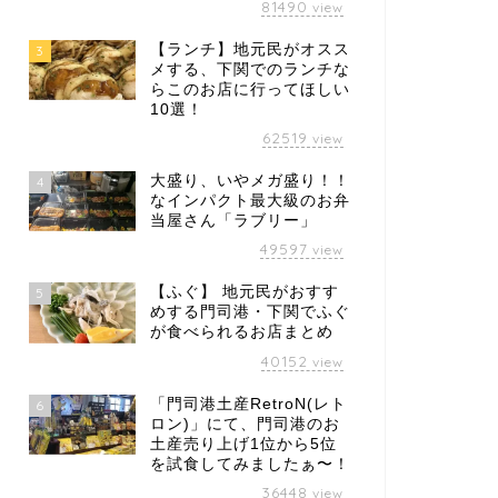
81490
view
【ランチ】地元民がオスス
3
メする、下関でのランチな
らこのお店に行ってほしい
10選！
62519
view
大盛り、いやメガ盛り！！
4
なインパクト最大級のお弁
当屋さん「ラブリー」
49597
view
【ふぐ】 地元民がおすす
5
めする門司港・下関でふぐ
が食べられるお店まとめ
40152
view
「門司港土産RetroN(レト
6
ロン)」にて、門司港のお
土産売り上げ1位から5位
を試食してみましたぁ〜！
36448
view