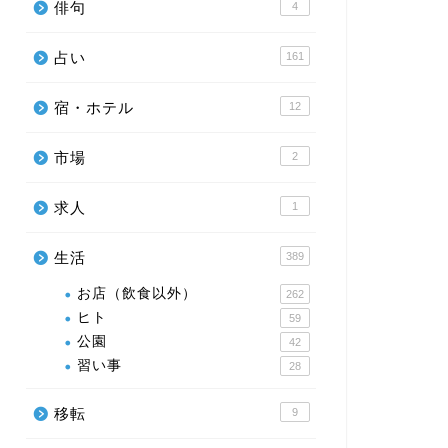
俳句
4
占い
161
宿・ホテル
12
市場
2
求人
1
生活
389
お店（飲食以外）
262
ヒト
59
公園
42
習い事
28
移転
9