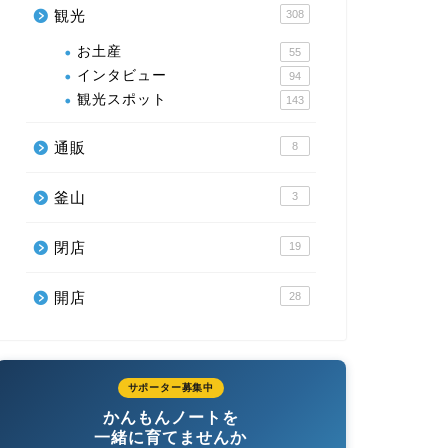
観光
308
お土産
55
インタビュー
94
観光スポット
143
通販
8
釜山
3
閉店
19
開店
28
サポーター募集中
かんもんノートを
一緒に育てませんか