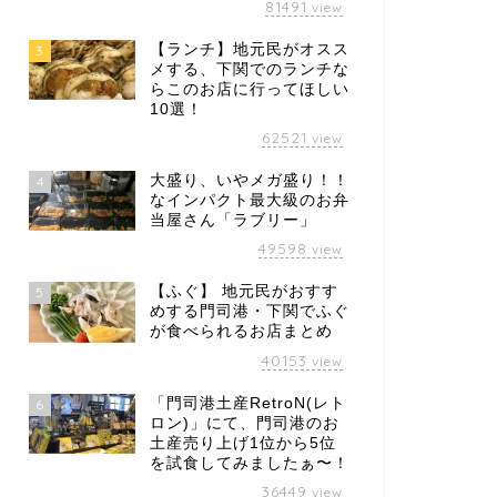
81491
view
【ランチ】地元民がオスス
3
メする、下関でのランチな
らこのお店に行ってほしい
10選！
62521
view
大盛り、いやメガ盛り！！
4
なインパクト最大級のお弁
当屋さん「ラブリー」
49598
view
【ふぐ】 地元民がおすす
5
めする門司港・下関でふぐ
が食べられるお店まとめ
40153
view
「門司港土産RetroN(レト
6
ロン)」にて、門司港のお
土産売り上げ1位から5位
を試食してみましたぁ〜！
36449
view