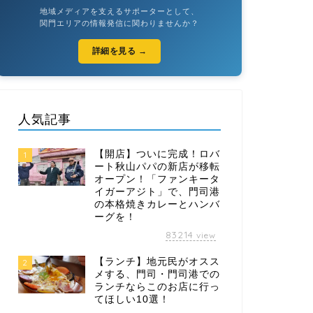
地域メディアを支えるサポーターとして、
関門エリアの情報発信に関わりませんか？
詳細を見る →
人気記事
【開店】ついに完成！ロバ
1
ート秋山パパの新店が移転
オープン！「ファンキータ
イガーアジト」で、門司港
の本格焼きカレーとハンバ
ーグを！
83214
view
【ランチ】地元民がオスス
2
メする、門司・門司港での
ランチならこのお店に行っ
てほしい10選！