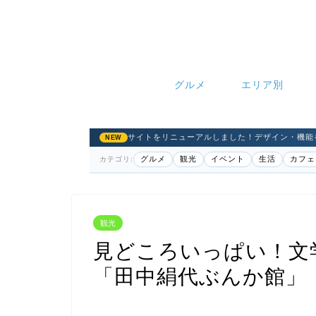
グルメ
エリア別
サイトをリニューアルしました！デザイン・機能
NEW
グルメ
観光
イベント
生活
カフェ
カテゴリ:
観光
見どころいっぱい！文
「田中絹代ぶんか館」