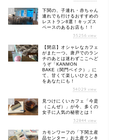
下関の、子連れ・赤ちゃん
7
連れでも行けるおすすめの
レストラン8選！キッズス
ペースのあるお店も！！
35256
view
【閉店】オシャレなカフェ
8
がまた一つ。唐戸でのラン
チのあとは迷わずここへど
うぞ「KANMON
BAKE（関門ベイク）」に
て、甘くて楽しいひととき
をあなたにも！
34029
view
見つけにくいカフェ「今是
9
（こんぜ）」が今、多くの
女子に人気の秘密とは！
32844
view
カモンワーフの「下関土産
10
品センター」お土産ランキ