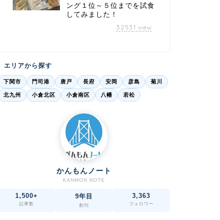
ング１位～５位までを試食
してみました！
32531
view
エリアから探す
下関市
門司港
唐戸
長府
安岡
彦島
菊川
北九州
小倉北区
小倉南区
八幡
若松
かんもんノート
KANMON NOTE
1,500+
3,363
9年目
記事数
フォロワー
創刊