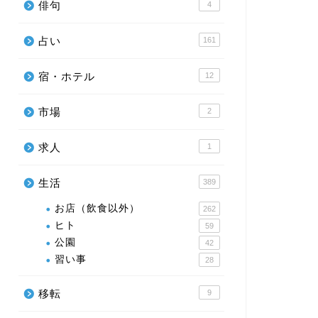
俳句
4
占い
161
宿・ホテル
12
市場
2
求人
1
生活
389
お店（飲食以外）
262
ヒト
59
公園
42
習い事
28
移転
9