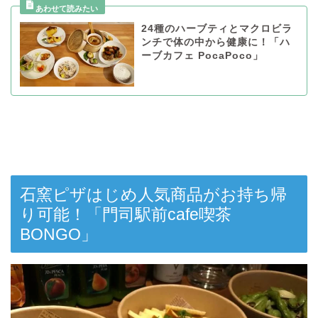
24種のハーブティとマクロビラ
ンチで体の中から健康に！「ハ
ーブカフェ PocaPoco」
石窯ピザはじめ人気商品がお持ち帰
り可能！「門司駅前cafe喫茶
BONGO」