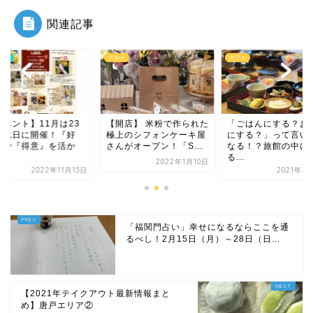
関連記事
メ
カフェ
イベント
開店】 米粉で作られた
「ごはんにする？お風呂
【イベント】11月は
上のシフォンケーキ屋
にする？」って言いたく
日の祝日に開催！『
がオープン！「S...
なる！？旅館の中にあ
き』や『得意』を活
る...
し...
2022年1月10日
2021年3月21日
2022年11
「福関門占い」幸せになるならここを通
るべし！2月15日（月）～28日（日...
【2021年テイクアウト最新情報まと
め】唐戸エリア②