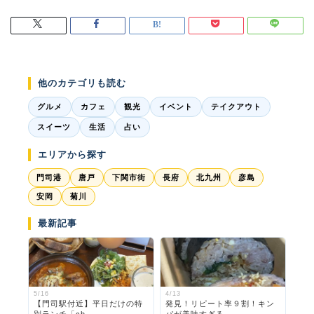
他のカテゴリも読む
グルメ
カフェ
観光
イベント
テイクアウト
スイーツ
生活
占い
エリアから探す
門司港
唐戸
下関市街
長府
北九州
彦島
安岡
菊川
最新記事
5/16
4/13
【門司駅付近】平日だけの特
発見！リピート率９割！キン
別ランチ「ch...
パが美味すぎる...