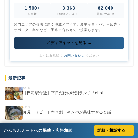
1,500+
3,363
82,040
記事数
Instaフォロワー
最高PV/記事
関門エリアの読者に届く地域メディア。取材記事・バナー広告・
サポーター契約など、予算に合わせてご提案します。
メディアキットを見る →
まずはお気軽に
お問い合わせ
ください
最新記事
5/16
【門司駅付近】平日だけの特別ランチ「choi...
4/13
発見！リピート率９割！キンパが美味すぎると話...
4/10
かんもんノートへの掲載・広告相談
詳細・相談する →
【下関駅チカ】新店『関門麺まぜそばGANG』...