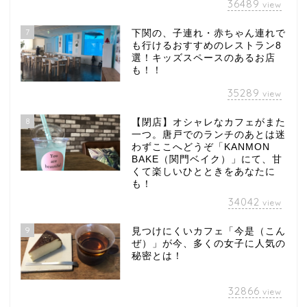
36489
view
7
下関の、子連れ・赤ちゃん連れで
も行けるおすすめのレストラン8
選！キッズスペースのあるお店
も！！
35289
view
8
【閉店】オシャレなカフェがまた
一つ。唐戸でのランチのあとは迷
わずここへどうぞ「KANMON
BAKE（関門ベイク）」にて、甘
くて楽しいひとときをあなたに
も！
34042
view
9
見つけにくいカフェ「今是（こん
ぜ）」が今、多くの女子に人気の
秘密とは！
32866
view