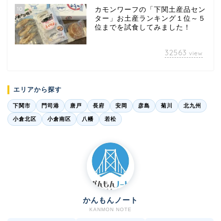
10
カモンワーフの「下関土産品セン
ター」お土産ランキング１位～５
位までを試食してみました！
32563
view
エリアから探す
下関市
門司港
唐戸
長府
安岡
彦島
菊川
北九州
小倉北区
小倉南区
八幡
若松
かんもんノート
KANMON NOTE