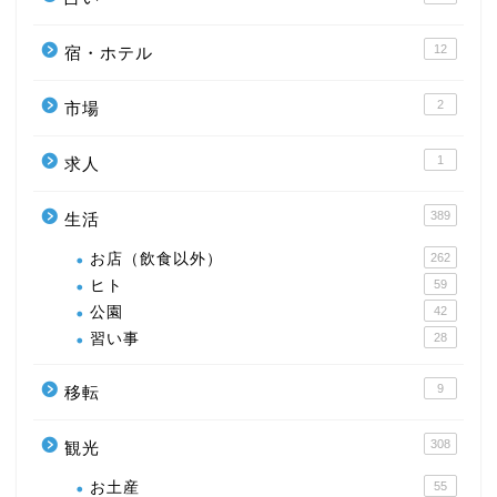
12
宿・ホテル
2
市場
1
求人
389
生活
お店（飲食以外）
262
ヒト
59
公園
42
習い事
28
9
移転
308
観光
お土産
55