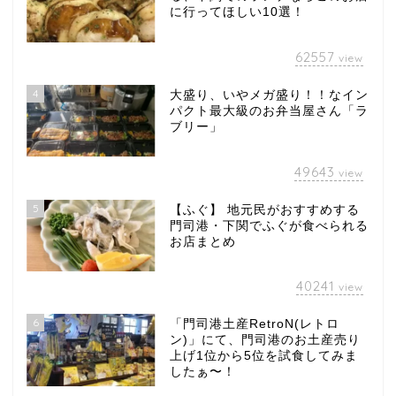
に行ってほしい10選！
62557
view
4
大盛り、いやメガ盛り！！なイン
パクト最大級のお弁当屋さん「ラ
ブリー」
49643
view
5
【ふぐ】 地元民がおすすめする
門司港・下関でふぐが食べられる
お店まとめ
40241
view
6
「門司港土産RetroN(レトロ
ン)」にて、門司港のお土産売り
上げ1位から5位を試食してみま
したぁ〜！