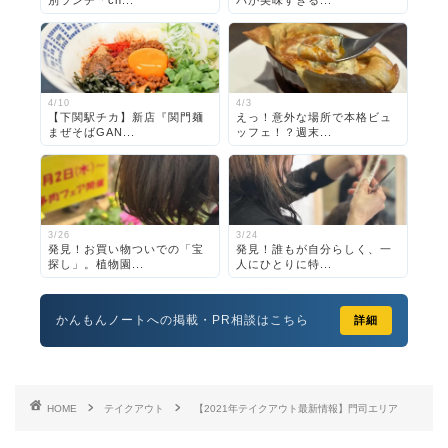
4/10
4/3
【下関駅チカ】新店『関門麺
えっ！意外な場所で本格ビュ
まぜそばGAN...
ッフェ！？週末...
3/26
3/24
発見！お買い物ついでの「宝
発見！誰もが自分らしく、一
探し」。植物園...
人にひとりに特...
かんもんノートへの掲載・PR相談はこちら
詳細
HOME
テイクアウト
【2021年テイクアウト最新情報】門司エリア