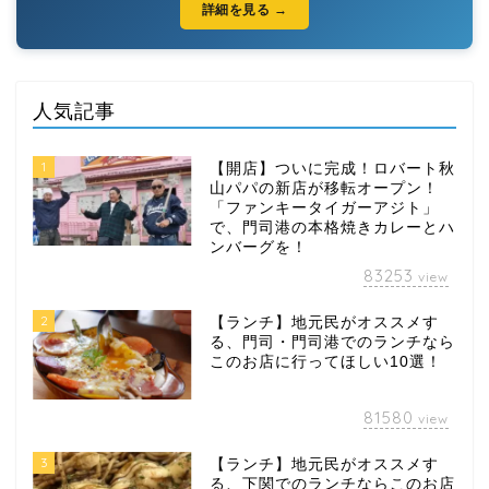
詳細を見る →
人気記事
1
【開店】ついに完成！ロバート秋
山パパの新店が移転オープン！
「ファンキータイガーアジト」
で、門司港の本格焼きカレーとハ
ンバーグを！
83253
view
2
【ランチ】地元民がオススメす
る、門司・門司港でのランチなら
このお店に行ってほしい10選！
81580
view
3
【ランチ】地元民がオススメす
る、下関でのランチならこのお店