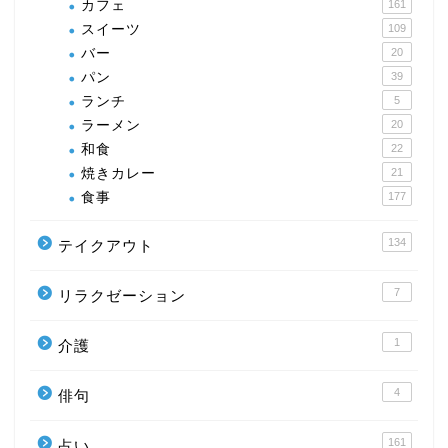
カフェ
161
スイーツ
109
バー
20
パン
39
ランチ
5
ラーメン
20
和食
22
焼きカレー
21
食事
177
134
テイクアウト
7
リラクゼーション
1
介護
4
俳句
161
占い