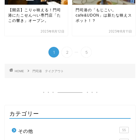
【開店】こりゃ映える！門司
門司港の「もじこい。
港にたこせんべい専門店「た
cafe&UDON」は新たな映えス
この響き」オープン。
ポット！？
2023年8月12日
2023年8月11日
...
1
2
5
HOME
門司港 テイクアウト
カテゴリー
55
その他