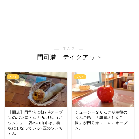
― TAG ―
門司港 テイクアウト
カフェ
グルメ
【開店】門司港に朝7時オープ
ジューシーなりんごが主役の
ンのパン屋さん「PooUta（ポ
りんご飴。「朝霧坂りんご
ウタ）」。店名の由来は、看
園」が門司港レトロにオープ
板にもなっている2匹のワンち
ン。
ゃん！