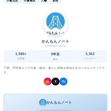
小倉北区
小倉南区
八幡
若松
かんもんノート
KANMON NOTE
1,500+
3,363
9年目
記事数
フォロワー
創刊
下関・門司港エリアの食・観光・暮らし情報を発信するローカルメディアで
す。
ig
X
fb
かんもんノート