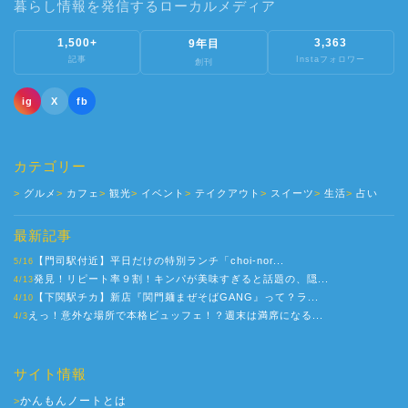
暮らし情報を発信するローカルメディア
1,500+
3,363
9年目
記事
Instaフォロワー
創刊
ig
X
fb
カテゴリー
グルメ
カフェ
観光
イベント
テイクアウト
スイーツ
生活
占い
最新記事
【門司駅付近】平日だけの特別ランチ「choi-nor...
5/16
発見！リピート率９割！キンパが美味すぎると話題の、隠...
4/13
【下関駅チカ】新店『関門麺まぜそばGANG』って？ラ...
4/10
えっ！意外な場所で本格ビュッフェ！？週末は満席になる...
4/3
サイト情報
かんもんノートとは
>