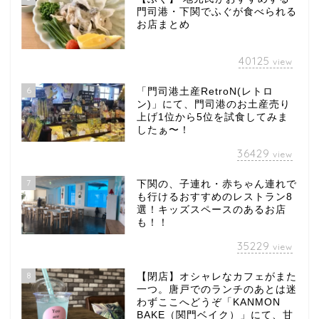
門司港・下関でふぐが食べられる
お店まとめ
40125
view
6
「門司港土産RetroN(レトロ
ン)」にて、門司港のお土産売り
上げ1位から5位を試食してみま
したぁ〜！
36429
view
7
下関の、子連れ・赤ちゃん連れで
も行けるおすすめのレストラン8
選！キッズスペースのあるお店
も！！
35229
view
8
【閉店】オシャレなカフェがまた
一つ。唐戸でのランチのあとは迷
わずここへどうぞ「KANMON
BAKE（関門ベイク）」にて、甘