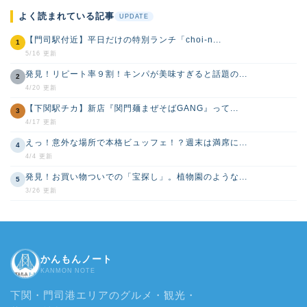
よく読まれている記事
UPDATE
【門司駅付近】平日だけの特別ランチ「choi-n...
1
5/16 更新
発見！リピート率９割！キンパが美味すぎると話題の...
2
4/20 更新
【下関駅チカ】新店『関門麺まぜそばGANG』って...
3
4/17 更新
えっ！意外な場所で本格ビュッフェ！？週末は満席に...
4
4/4 更新
発見！お買い物ついでの「宝探し」。植物園のような...
5
3/26 更新
かんもんノート
KANMON NOTE
下関・門司港エリアのグルメ・観光・