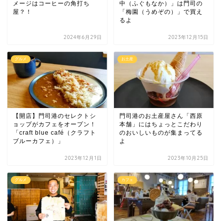
メージはコーヒーの角打ち
中（ふぐもなか）」は門司の
屋？！
「梅園（うめぞの）」で買え
るよ
2024年6月29日
2023年12月15日
グルメ
お土産
【開店】門司港のセレクトシ
門司港のお土産屋さん「西原
ョップがカフェをオープン！
本舗」にはちょっとこだわり
「craft blue café（クラフト
のおいしいものが集まってる
ブルーカフェ）」
よ
2023年12月1日
2023年10月25日
グルメ
カフェ