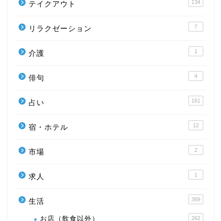
134
テイクアウト
7
リラクゼーション
1
介護
4
俳句
161
占い
12
宿・ホテル
2
市場
1
求人
389
生活
お店（飲食以外）
262