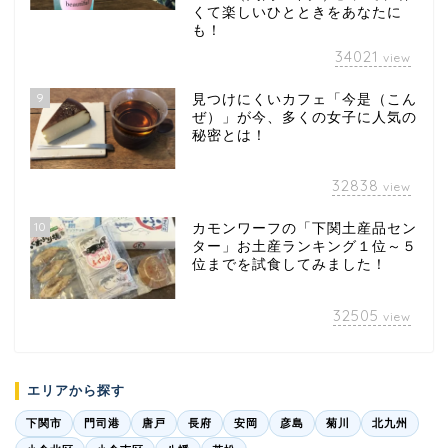
くて楽しいひとときをあなたに
も！
34021
view
9
見つけにくいカフェ「今是（こん
ぜ）」が今、多くの女子に人気の
秘密とは！
32838
view
10
カモンワーフの「下関土産品セン
ター」お土産ランキング１位～５
位までを試食してみました！
32505
view
エリアから探す
下関市
門司港
唐戸
長府
安岡
彦島
菊川
北九州