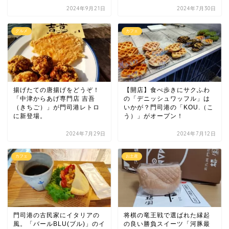
2024年9月21日
2024年7月30日
グルメ
カフェ
揚げたての唐揚げをどうぞ！
【開店】食べ歩きにサクふわ
「中津からあげ専門店 吉吾
の「デニッシュワッフル」は
（きちご）」が門司港レトロ
いかが？門司港の「KOU.（こ
に新登場。
う）」がオープン！
2024年7月29日
2024年7月12日
カフェ
お土産
門司港の古民家にイタリアの
将棋の竜王戦で選ばれた縁起
風。「バールBLU(ブル)」のイ
の良い勝負スイーツ「河豚最