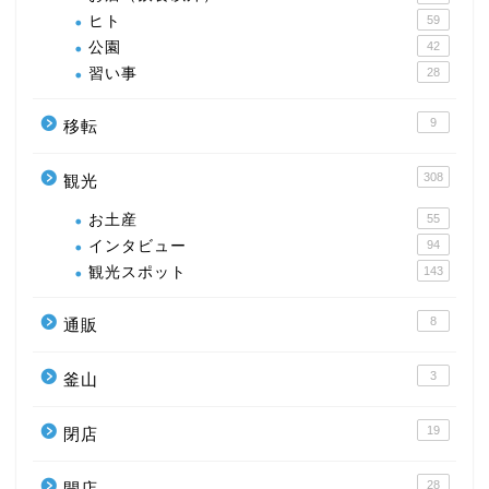
ヒト
59
公園
42
習い事
28
9
移転
308
観光
お土産
55
インタビュー
94
観光スポット
143
8
通販
3
釜山
19
閉店
28
開店