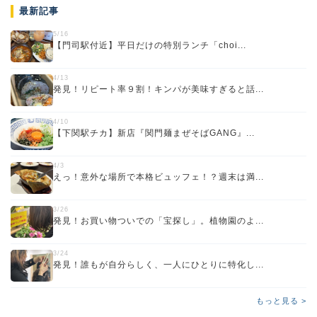
最新記事
5/16
【門司駅付近】平日だけの特別ランチ「choi...
4/13
発見！リピート率９割！キンパが美味すぎると話...
4/10
【下関駅チカ】新店『関門麺まぜそばGANG』...
4/3
えっ！意外な場所で本格ビュッフェ！？週末は満...
3/26
発見！お買い物ついでの「宝探し」。植物園のよ...
3/24
発見！誰もが自分らしく、一人にひとりに特化し...
もっと見る >