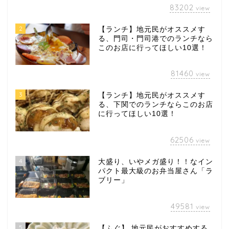
83202
view
2
【ランチ】地元民がオススメす
る、門司・門司港でのランチなら
このお店に行ってほしい10選！
81460
view
3
【ランチ】地元民がオススメす
る、下関でのランチならこのお店
に行ってほしい10選！
62506
view
4
大盛り、いやメガ盛り！！なイン
パクト最大級のお弁当屋さん「ラ
ブリー」
49581
view
5
【ふぐ】 地元民がおすすめする