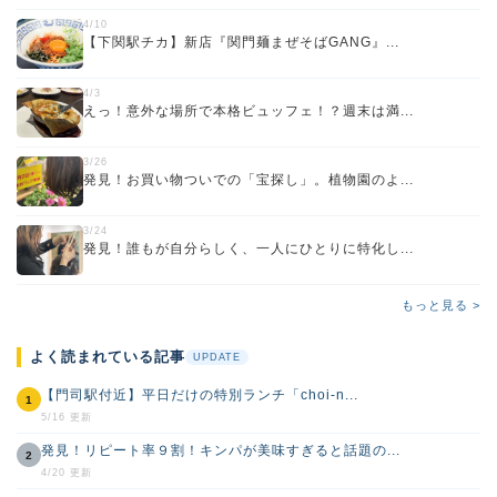
4/10
【下関駅チカ】新店『関門麺まぜそばGANG』...
4/3
えっ！意外な場所で本格ビュッフェ！？週末は満...
3/26
発見！お買い物ついでの「宝探し」。植物園のよ...
3/24
発見！誰もが自分らしく、一人にひとりに特化し...
もっと見る >
よく読まれている記事
UPDATE
【門司駅付近】平日だけの特別ランチ「choi-n...
1
5/16 更新
発見！リピート率９割！キンパが美味すぎると話題の...
2
4/20 更新