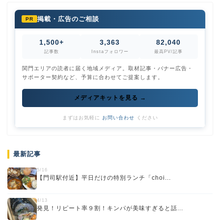
掲載・広告のご相談
PR
1,500+
3,363
82,040
記事数
Instaフォロワー
最高PV/記事
関門エリアの読者に届く地域メディア。取材記事・バナー広告・
サポーター契約など、予算に合わせてご提案します。
メディアキットを見る →
まずはお気軽に
お問い合わせ
ください
最新記事
5/16
【門司駅付近】平日だけの特別ランチ「choi...
4/13
発見！リピート率９割！キンパが美味すぎると話...