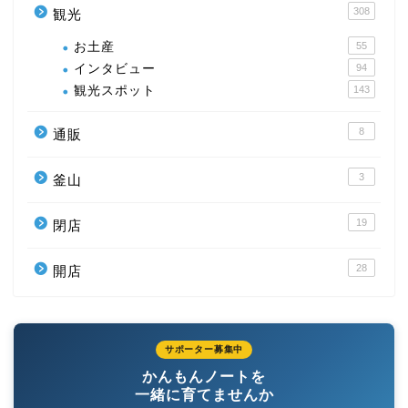
308
観光
お土産
55
インタビュー
94
観光スポット
143
8
通販
3
釜山
19
閉店
28
開店
サポーター募集中
かんもんノートを
一緒に育てませんか