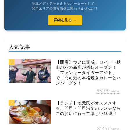
地域メディアを支えるサポーターとして、
関門エリアの情報発信に関わりませんか？
詳細を見る →
人気記事
1
【開店】ついに完成！ロバート秋
山パパの新店が移転オープン！
「ファンキータイガーアジト」
で、門司港の本格焼きカレーとハ
ンバーグを！
83199
view
2
【ランチ】地元民がオススメす
る、門司・門司港でのランチなら
このお店に行ってほしい10選！
81457
view