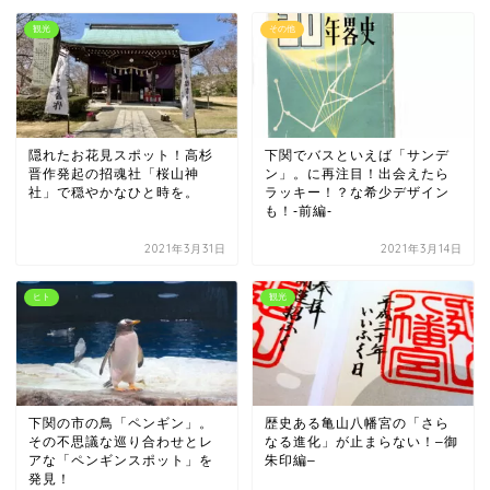
観光
その他
隠れたお花見スポット！高杉
下関でバスといえば「サンデ
晋作発起の招魂社「桜山神
ン」。に再注目！出会えたら
社」で穏やかなひと時を。
ラッキー！？な希少デザイン
も！-前編-
2021年3月31日
2021年3月14日
ヒト
観光
下関の市の鳥「ペンギン」。
歴史ある亀山八幡宮の「さら
その不思議な巡り合わせとレ
なる進化」が止まらない！–御
アな「ペンギンスポット」を
朱印編–
発見！