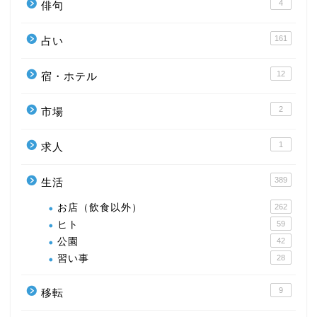
4
俳句
161
占い
12
宿・ホテル
2
市場
1
求人
389
生活
お店（飲食以外）
262
ヒト
59
公園
42
習い事
28
9
移転