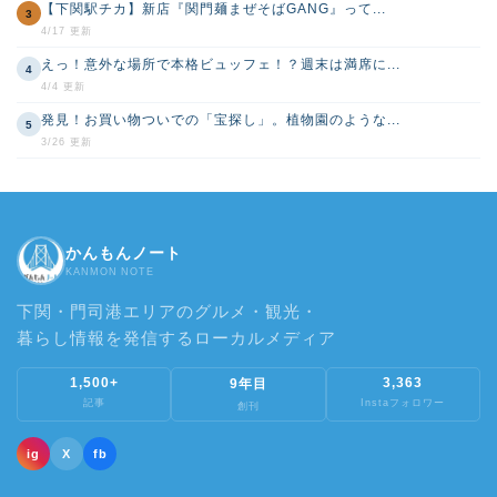
【下関駅チカ】新店『関門麺まぜそばGANG』って...
3
4/17 更新
えっ！意外な場所で本格ビュッフェ！？週末は満席に...
4
4/4 更新
発見！お買い物ついでの「宝探し」。植物園のような...
5
3/26 更新
かんもんノート
KANMON NOTE
下関・門司港エリアのグルメ・観光・
暮らし情報を発信するローカルメディア
1,500+
3,363
9年目
記事
Instaフォロワー
創刊
ig
X
fb