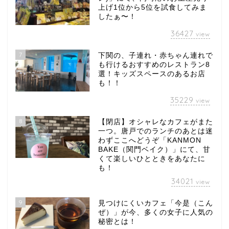
上げ1位から5位を試食してみま
したぁ〜！
36427
view
7
下関の、子連れ・赤ちゃん連れで
も行けるおすすめのレストラン8
選！キッズスペースのあるお店
も！！
35229
view
8
【閉店】オシャレなカフェがまた
一つ。唐戸でのランチのあとは迷
わずここへどうぞ「KANMON
BAKE（関門ベイク）」にて、甘
くて楽しいひとときをあなたに
も！
34021
view
9
見つけにくいカフェ「今是（こん
ぜ）」が今、多くの女子に人気の
秘密とは！