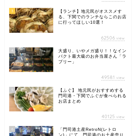
3
【ランチ】地元民がオススメす
る、下関でのランチならこのお店
に行ってほしい10選！
62506
view
4
大盛り、いやメガ盛り！！なイン
パクト最大級のお弁当屋さん「ラ
ブリー」
49581
view
5
【ふぐ】 地元民がおすすめする
門司港・下関でふぐが食べられる
お店まとめ
40125
view
6
「門司港土産RetroN(レトロ
ン)」にて、門司港のお土産売り