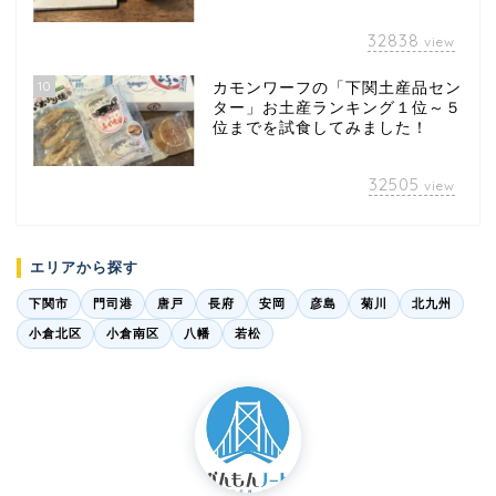
32838
view
10
カモンワーフの「下関土産品セン
ター」お土産ランキング１位～５
位までを試食してみました！
32505
view
エリアから探す
下関市
門司港
唐戸
長府
安岡
彦島
菊川
北九州
小倉北区
小倉南区
八幡
若松