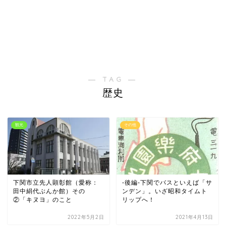
― TAG ―
歴史
観光
その他
下関市立先人顕彰館（愛称：
-後編-下関でバスといえば「サ
田中絹代ぶんか館）その
ンデン」。いざ昭和タイムト
②「キヌヨ」のこと
リップへ！
2022年5月2日
2021年4月13日