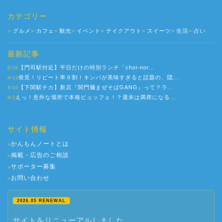
カテゴリー
グルメ
カフェ
観光
イベント
テイクアウト
スイーツ
生活
占い
最新記事
【門司駅付近】平日だけの特別ランチ「choi-nor...
5/16
発見！リピート率９割！キンパが美味すぎると話題の、隠...
4/13
【下関駅チカ】新店『関門麺まぜそばGANG』って？ラ...
4/10
えっ！意外な場所で本格ビュッフェ！？週末は満席になる...
4/3
サイト情報
かんもんノートとは
>
掲載・広告のご相談
>
サポーター募集
>
お問い合わせ
>
2026.05 RENEWAL
サイトをリニューアルしました。