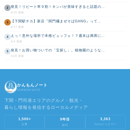
発見！リピート率９割！キンパが美味すぎると話題の...
2
4/20 更新
【下関駅チカ】新店『関門麺まぜそばGANG』って...
3
4/17 更新
えっ！意外な場所で本格ビュッフェ！？週末は満席に...
4
4/4 更新
発見！お買い物ついでの「宝探し」。植物園のような...
5
3/26 更新
かんもんノート
KANMON NOTE
下関・門司港エリアのグルメ・観光・
暮らし情報を発信するローカルメディア
1,500+
3,363
9年目
記事
Instaフォロワー
創刊