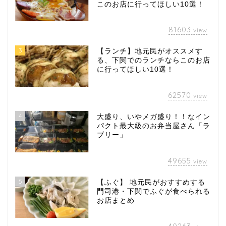
このお店に行ってほしい10選！
81603
view
3
【ランチ】地元民がオススメす
る、下関でのランチならこのお店
に行ってほしい10選！
62570
view
4
大盛り、いやメガ盛り！！なイン
パクト最大級のお弁当屋さん「ラ
ブリー」
49655
view
5
【ふぐ】 地元民がおすすめする
門司港・下関でふぐが食べられる
お店まとめ