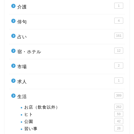
1
介護
4
俳句
161
占い
12
宿・ホテル
2
市場
1
求人
389
生活
お店（飲食以外）
262
ヒト
59
公園
42
習い事
28