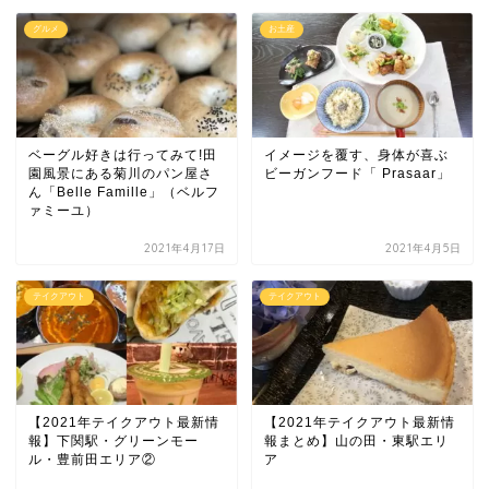
グルメ
お土産
ベーグル好きは行ってみて!田
イメージを覆す、身体が喜ぶ
園風景にある菊川のパン屋さ
ビーガンフード「 Prasaar」
ん「Belle Famille」（ベルフ
ァミーユ）
2021年4月17日
2021年4月5日
テイクアウト
テイクアウト
【2021年テイクアウト最新情
【2021年テイクアウト最新情
報】下関駅・グリーンモー
報まとめ】山の田・東駅エリ
ル・豊前田エリア②
ア