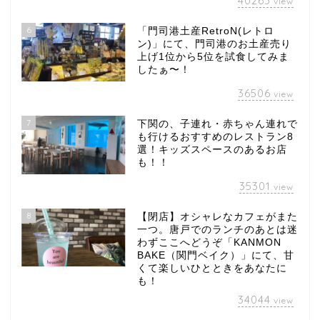
40263
view
6
「門司港土産RetroN(レトロ
ン)」にて、門司港のお土産売り
上げ1位から5位を試食してみま
したぁ〜！
36506
view
7
下関の、子連れ・赤ちゃん連れで
も行けるおすすめのレストラン8
選！キッズスペースのあるお店
も！！
35301
view
8
【閉店】オシャレなカフェがまた
一つ。唐戸でのランチのあとは迷
わずここへどうぞ「KANMON
BAKE（関門ベイク）」にて、甘
くて楽しいひとときをあなたに
も！
34044
view