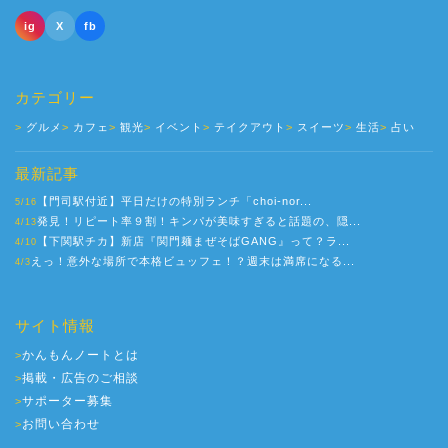
ig
X
fb
カテゴリー
グルメ
カフェ
観光
イベント
テイクアウト
スイーツ
生活
占い
最新記事
【門司駅付近】平日だけの特別ランチ「choi-nor...
5/16
発見！リピート率９割！キンパが美味すぎると話題の、隠...
4/13
【下関駅チカ】新店『関門麺まぜそばGANG』って？ラ...
4/10
えっ！意外な場所で本格ビュッフェ！？週末は満席になる...
4/3
サイト情報
かんもんノートとは
>
掲載・広告のご相談
>
サポーター募集
>
お問い合わせ
>