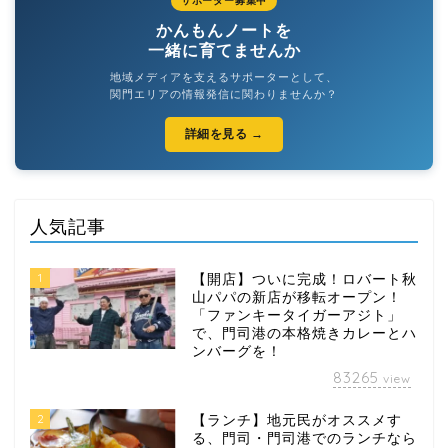
サポーター募集中
かんもんノートを
一緒に育てませんか
地域メディアを支えるサポーターとして、
関門エリアの情報発信に関わりませんか？
詳細を見る →
人気記事
1
【開店】ついに完成！ロバート秋
山パパの新店が移転オープン！
「ファンキータイガーアジト」
で、門司港の本格焼きカレーとハ
ンバーグを！
83265
view
2
【ランチ】地元民がオススメす
る、門司・門司港でのランチなら