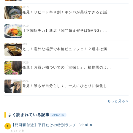
4/13
発見！リピート率９割！キンパが美味すぎると話...
4/10
【下関駅チカ】新店『関門麺まぜそばGANG』...
4/3
えっ！意外な場所で本格ビュッフェ！？週末は満...
3/26
発見！お買い物ついでの「宝探し」。植物園のよ...
3/24
発見！誰もが自分らしく、一人にひとりに特化し...
もっと見る >
よく読まれている記事
UPDATE
【門司駅付近】平日だけの特別ランチ「choi-n...
1
5/16 更新