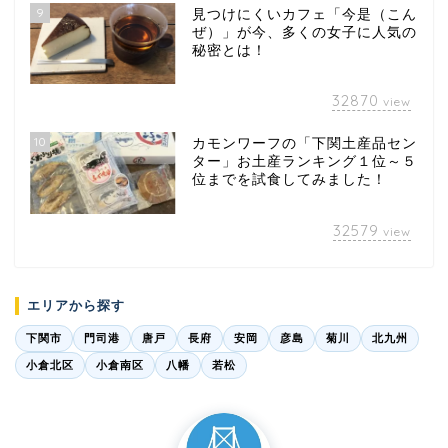
9
見つけにくいカフェ「今是（こん
ぜ）」が今、多くの女子に人気の
秘密とは！
32870
view
10
カモンワーフの「下関土産品セン
ター」お土産ランキング１位～５
位までを試食してみました！
32579
view
エリアから探す
下関市
門司港
唐戸
長府
安岡
彦島
菊川
北九州
小倉北区
小倉南区
八幡
若松