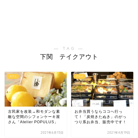
― TAG ―
下関 テイクアウト
カフェ
グルメ
古民家を改装→和モダンな素
お弁当買うならココへ行っ
敵な空間のシフォンケーキ屋
て！「炭焼きたぬき」のがっ
さん「Atelier POPULUS」
つり系お弁当、販売中です！
2021年6月15日
2021年4月19日