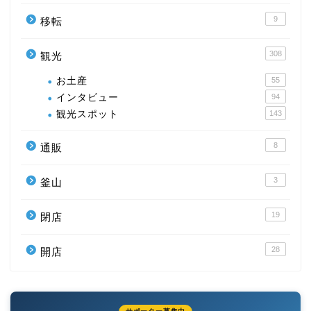
9
移転
308
観光
お土産
55
インタビュー
94
観光スポット
143
8
通販
3
釜山
19
閉店
28
開店