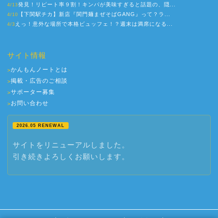
発見！リピート率９割！キンパが美味すぎると話題の、隠...
4/13
【下関駅チカ】新店『関門麺まぜそばGANG』って？ラ...
4/10
えっ！意外な場所で本格ビュッフェ！？週末は満席になる...
4/3
サイト情報
かんもんノートとは
>
掲載・広告のご相談
>
サポーター募集
>
お問い合わせ
>
2026.05 RENEWAL
サイトをリニューアルしました。
引き続きよろしくお願いします。