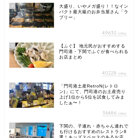
4
大盛り、いやメガ盛り！！なイン
パクト最大級のお弁当屋さん「ラ
ブリー」
49630
view
5
【ふぐ】 地元民がおすすめする
門司港・下関でふぐが食べられる
お店まとめ
40228
view
6
「門司港土産RetroN(レトロ
ン)」にて、門司港のお土産売り
上げ1位から5位を試食してみま
したぁ〜！
36486
view
7
下関の、子連れ・赤ちゃん連れで
も行けるおすすめのレストラン8
選！キッズスペースのあるお店