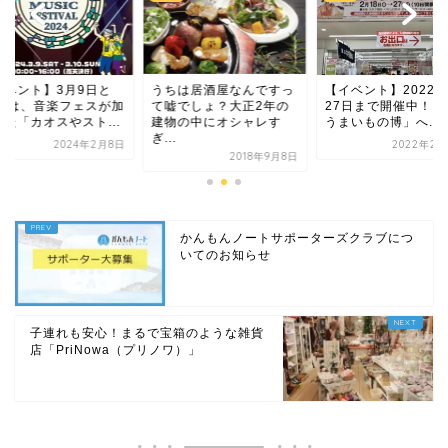
イベント】3月9日と
うちは居酒屋なんですっ
【イベント】2022年
0日は、音楽フェスが加
て嘘でしょ？大正2年の
27日まで開催中！「
った「カオスやスト...
建物の中にオシャレす
うまいもの博」へ...
ぎ...
2024年2月8日
2022年2月
2018年9月8日
かんもんノートサポーターズクラブにつ
いてのお知らせ
子連れも安心！まるで宝箱のような雑貨
店「PriNowa（プリノワ）」