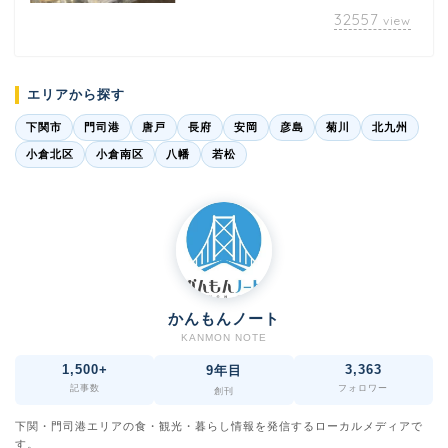
32557
view
エリアから探す
下関市
門司港
唐戸
長府
安岡
彦島
菊川
北九州
小倉北区
小倉南区
八幡
若松
かんもんノート
KANMON NOTE
1,500+
3,363
9年目
記事数
フォロワー
創刊
下関・門司港エリアの食・観光・暮らし情報を発信するローカルメディアで
す。