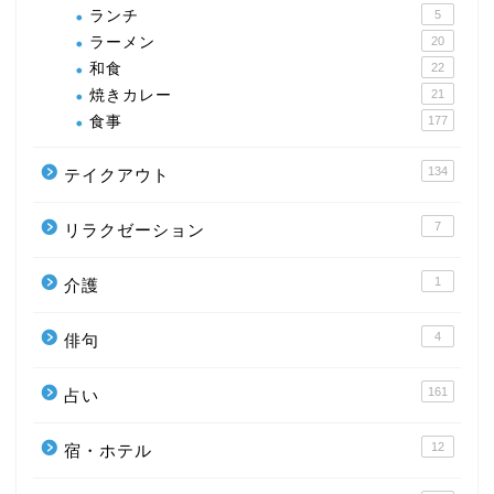
ランチ
5
ラーメン
20
和食
22
焼きカレー
21
食事
177
134
テイクアウト
7
リラクゼーション
1
介護
4
俳句
161
占い
12
宿・ホテル