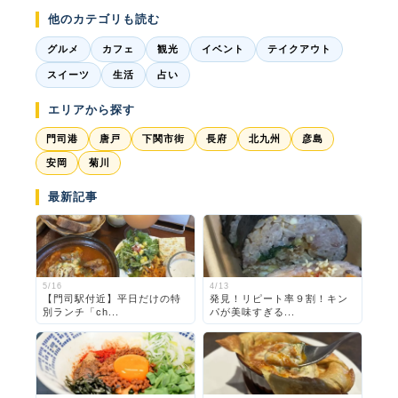
他のカテゴリも読む
グルメ
カフェ
観光
イベント
テイクアウト
スイーツ
生活
占い
エリアから探す
門司港
唐戸
下関市街
長府
北九州
彦島
安岡
菊川
最新記事
5/16
4/13
【門司駅付近】平日だけの特
発見！リピート率９割！キン
別ランチ「ch...
パが美味すぎる...