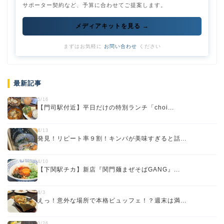
サポーター契約など、予算に合わせてご提案します。
メディアキットを見る →
まずはお気軽に
お問い合わせ
ください
最新記事
5/16
【門司駅付近】平日だけの特別ランチ「choi...
4/13
発見！リピート率９割！キンパが美味すぎると話...
4/10
【下関駅チカ】新店『関門麺まぜそばGANG』...
4/3
えっ！意外な場所で本格ビュッフェ！？週末は満...
3/26