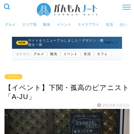
グルメ
エリア別
観光
イベント
テイクアウト
生活
占い
サイトをリニューアルしました！デザイン・機
TOPへ >
NEW
能を一新
グルメ
観光
イベント
生活
カフェ
カテゴリ:
イベント
【イベント】下関・孤高のピアニスト
「A-JU」
2020年3月1日