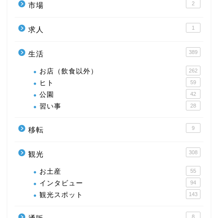
2
市場
1
求人
389
生活
お店（飲食以外）
262
ヒト
59
公園
42
習い事
28
9
移転
308
観光
お土産
55
インタビュー
94
観光スポット
143
8