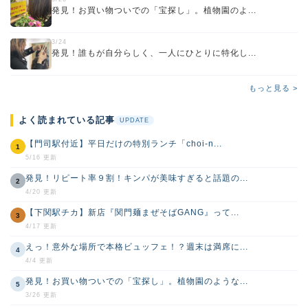
発見！お買い物ついでの「宝探し」。植物園のよ...
3/24
発見！誰もが自分らしく、一人にひとりに特化し...
もっと見る >
よく読まれている記事
UPDATE
【門司駅付近】平日だけの特別ランチ「choi-n...
1
5/16 更新
発見！リピート率９割！キンパが美味すぎると話題の...
2
4/20 更新
【下関駅チカ】新店『関門麺まぜそばGANG』って...
3
4/17 更新
えっ！意外な場所で本格ビュッフェ！？週末は満席に...
4
4/4 更新
発見！お買い物ついでの「宝探し」。植物園のような...
5
3/26 更新