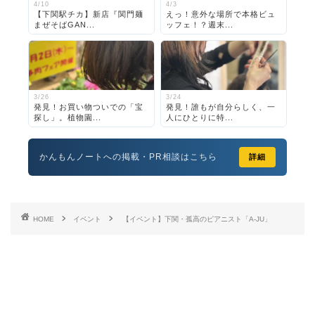
4/10
4/3
【下関駅チカ】新店『関門麺
えっ！意外な場所で本格ビュ
まぜそばGAN...
ッフェ！？週末...
3/26
3/24
発見！お買い物ついでの「宝
発見！誰もが自分らしく、一
探し」。植物園...
人にひとりに特...
かんもんノートへの掲載・PR相談はこちら
詳細
HOME
イベント
【イベント】下関・孤高のピアニスト「A-JU」