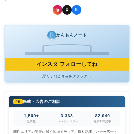
ig
X
fb
かんもんノート
インスタ フォローしてね
詳しくはこちらをクリック →
掲載・広告のご相談
PR
1,500+
3,363
82,040
記事数
Instaフォロワー
最高PV/記事
関門エリアの読者に届く地域メディア。取材記事・バナー広告・