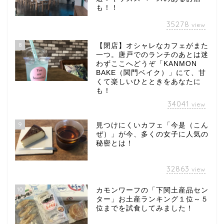
も！！
35278
view
8
【閉店】オシャレなカフェがまた
一つ。唐戸でのランチのあとは迷
わずここへどうぞ「KANMON
BAKE（関門ベイク）」にて、甘
くて楽しいひとときをあなたに
も！
34041
view
9
見つけにくいカフェ「今是（こん
ぜ）」が今、多くの女子に人気の
秘密とは！
32863
view
10
カモンワーフの「下関土産品セン
ター」お土産ランキング１位～５
位までを試食してみました！