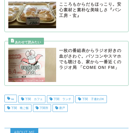
こころもからだもほっこり。安
心素材と素朴な美味しさ『パン
工房・玄』
一枚の番組表からラジオ好きの
血がさわぐ。パソコンやスマホ
でも聴ける、家から一番近くの
ラジオ局 「COME ON! FM」
rie
下関 カフェ
下関 ランチ
下関 子連れOK
下関 晩ご飯
下関市
唐戸
ABOUT ME