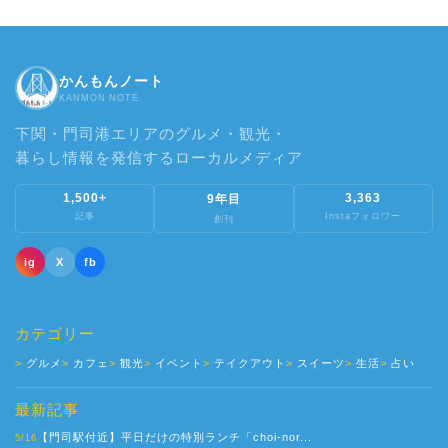
かんもんノート
KANMON NOTE
下関・門司港エリアのグルメ・観光・
暮らし情報を発信するローカルメディア
1,500+
3,363
9年目
記事
Instaフォロワー
創刊
ig
X
fb
カテゴリー
グルメ
カフェ
観光
イベント
テイクアウト
スイーツ
生活
占い
最新記事
【門司駅付近】平日だけの特別ランチ「choi-nor...
5/16