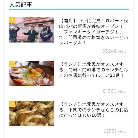
人気記事
1
【開店】ついに完成！ロバート秋
山パパの新店が移転オープン！
「ファンキータイガーアジト」
で、門司港の本格焼きカレーとハ
ンバーグを！
83246
view
2
【ランチ】地元民がオススメす
る、門司・門司港でのランチなら
このお店に行ってほしい10選！
81560
view
3
【ランチ】地元民がオススメす
る、下関でのランチならこのお店
に行ってほしい10選！
62551
view