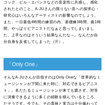
コック、ビル・エバンスなどの音楽性に共感し、感化
されたとのこと。A-JUさんの限りない音への探求心・
研究心はいろんなアーティストの影響なのでしょう。
また、一日最低4時間の練習の内、基礎練3時間、曲1時
間。やっぱりピアニストだなぁと思ってしまいまし
た。上手なのはそういう結果なんだな～。なんだか自
分自身を反省してしまった（汗）。
「Only One」
そんなA-JUさんが目指すのはOnly Oneな「世界的なミ
ュージシャンが下関に来た時に、対応できるピアニス
ト」。名だたるミュージシャンが来ても臆さず、対等
に演奏できるように多くの経験を積んでいるところ、
だそうです。今でも、その貫禄と実力は十分備わって