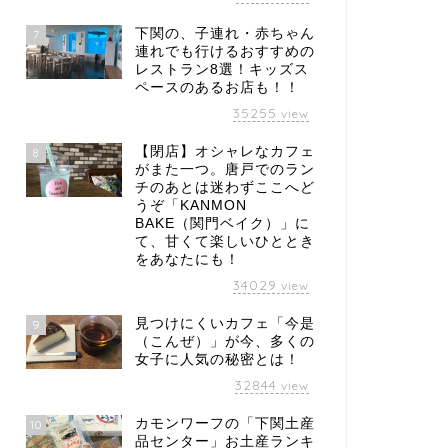
下関の、子連れ・赤ちゃん
7
連れでも行けるおすすめの
レストラン8選！キッズス
ペースのあるお店も！！
35255
view
【閉店】オシャレなカフェ
8
がまた一つ。唐戸でのラン
チのあとは迷わずここへど
うぞ「KANMON
BAKE（関門ベイク）」に
て、甘くて楽しいひととき
をあなたにも！
34029
view
見つけにくいカフェ「今是
9
（こんぜ）」が今、多くの
女子に人気の秘密とは！
32844
view
カモンワーフの「下関土産
10
品センター」お土産ランキ