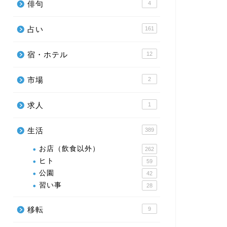
俳句
4
占い
161
宿・ホテル
12
市場
2
求人
1
生活
389
お店（飲食以外）
262
ヒト
59
公園
42
習い事
28
移転
9