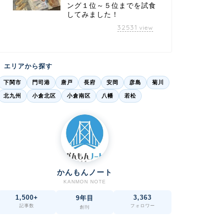
ング１位～５位までを試食
してみました！
32531
view
エリアから探す
下関市
門司港
唐戸
長府
安岡
彦島
菊川
北九州
小倉北区
小倉南区
八幡
若松
かんもんノート
KANMON NOTE
1,500+
3,363
9年目
記事数
フォロワー
創刊