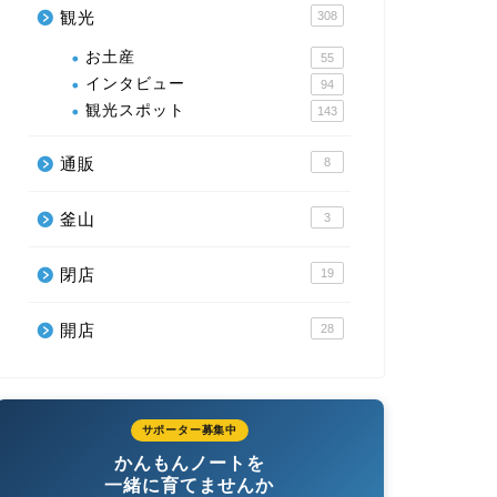
観光
308
お土産
55
インタビュー
94
観光スポット
143
通販
8
釜山
3
閉店
19
開店
28
サポーター募集中
かんもんノートを
一緒に育てませんか