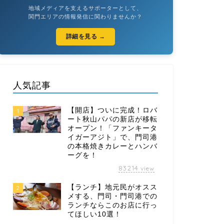
地域メディアを支えるサポーターとして、
関門エリアの情報発信に関わりませんか？
詳細を見る →
人気記事
【開店】ついに完成！ロバ
1
ート秋山パパの新店が移転
オープン！「ファンキータ
イガーアジト」で、門司港
の本格焼きカレーとハンバ
ーグを！
83214
view
【ランチ】地元民がオスス
2
メする、門司・門司港での
ランチならこのお店に行っ
てほしい10選！