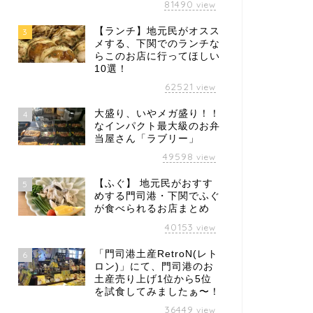
81490
view
【ランチ】地元民がオスス
3
メする、下関でのランチな
らこのお店に行ってほしい
10選！
62521
view
大盛り、いやメガ盛り！！
4
なインパクト最大級のお弁
当屋さん「ラブリー」
49598
view
【ふぐ】 地元民がおすす
5
めする門司港・下関でふぐ
が食べられるお店まとめ
40153
view
「門司港土産RetroN(レト
6
ロン)」にて、門司港のお
土産売り上げ1位から5位
を試食してみましたぁ〜！
36449
view