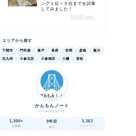
ング１位～５位までを試食
してみました！
32525
view
エリアから探す
下関市
門司港
唐戸
長府
安岡
彦島
菊川
北九州
小倉北区
小倉南区
八幡
若松
かんもんノート
KANMON NOTE
1,500+
3,363
9年目
記事数
フォロワー
創刊