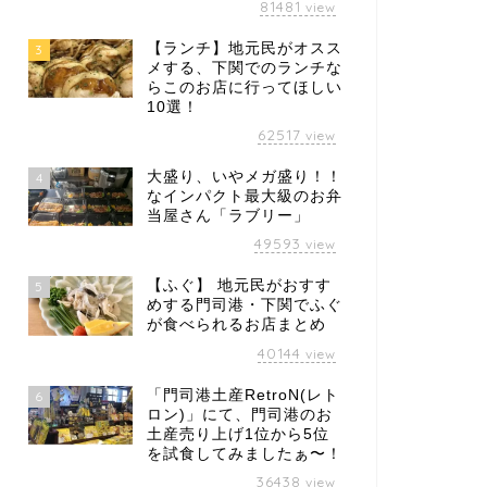
81481
view
【ランチ】地元民がオスス
3
メする、下関でのランチな
らこのお店に行ってほしい
10選！
62517
view
大盛り、いやメガ盛り！！
4
なインパクト最大級のお弁
当屋さん「ラブリー」
49593
view
【ふぐ】 地元民がおすす
5
めする門司港・下関でふぐ
が食べられるお店まとめ
40144
view
「門司港土産RetroN(レト
6
ロン)」にて、門司港のお
土産売り上げ1位から5位
を試食してみましたぁ〜！
36438
view