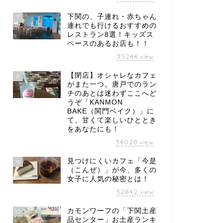
下関の、子連れ・赤ちゃん
7
連れでも行けるおすすめの
レストラン8選！キッズス
ペースのあるお店も！！
35244
view
【閉店】オシャレなカフェ
8
がまた一つ。唐戸でのラン
チのあとは迷わずここへど
うぞ「KANMON
BAKE（関門ベイク）」に
て、甘くて楽しいひととき
をあなたにも！
34028
view
見つけにくいカフェ「今是
9
（こんぜ）」が今、多くの
女子に人気の秘密とは！
32842
view
カモンワーフの「下関土産
10
品センター」お土産ランキ