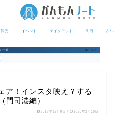
観光
イベント
テイクアウト
生活
占い
を一新
TOPへ >
ェア！インスタ映え？する
（門司港編）
2017年12月8日
/
2020年2月19日