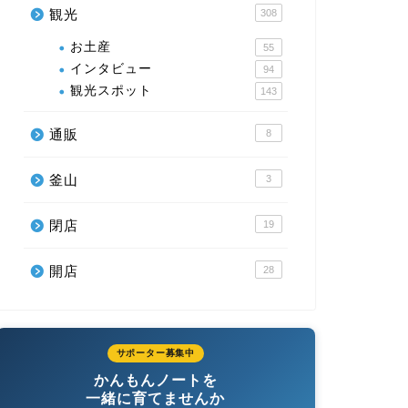
観光
308
お土産
55
インタビュー
94
観光スポット
143
通販
8
釜山
3
閉店
19
開店
28
サポーター募集中
かんもんノートを
一緒に育てませんか