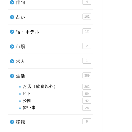
俳句
4
占い
161
宿・ホテル
12
市場
2
求人
1
生活
389
お店（飲食以外）
262
ヒト
59
公園
42
習い事
28
移転
9