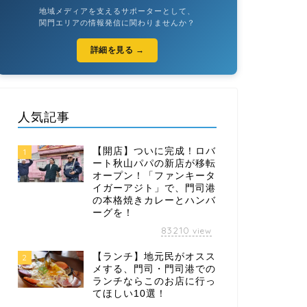
地域メディアを支えるサポーターとして、
関門エリアの情報発信に関わりませんか？
詳細を見る →
人気記事
【開店】ついに完成！ロバ
1
ート秋山パパの新店が移転
オープン！「ファンキータ
イガーアジト」で、門司港
の本格焼きカレーとハンバ
ーグを！
83210
view
【ランチ】地元民がオスス
2
メする、門司・門司港での
ランチならこのお店に行っ
てほしい10選！