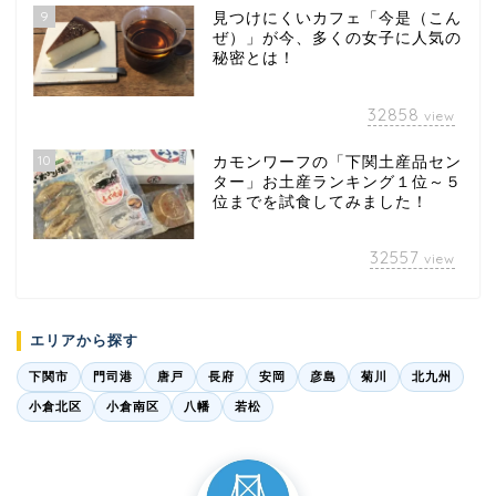
9
見つけにくいカフェ「今是（こん
ぜ）」が今、多くの女子に人気の
秘密とは！
32858
view
10
カモンワーフの「下関土産品セン
ター」お土産ランキング１位～５
位までを試食してみました！
32557
view
エリアから探す
下関市
門司港
唐戸
長府
安岡
彦島
菊川
北九州
小倉北区
小倉南区
八幡
若松