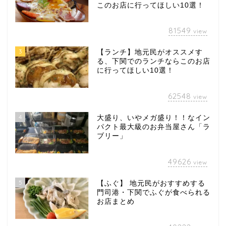
このお店に行ってほしい10選！
81549
view
3
【ランチ】地元民がオススメす
る、下関でのランチならこのお店
に行ってほしい10選！
62548
view
4
大盛り、いやメガ盛り！！なイン
パクト最大級のお弁当屋さん「ラ
ブリー」
49626
view
5
【ふぐ】 地元民がおすすめする
門司港・下関でふぐが食べられる
お店まとめ