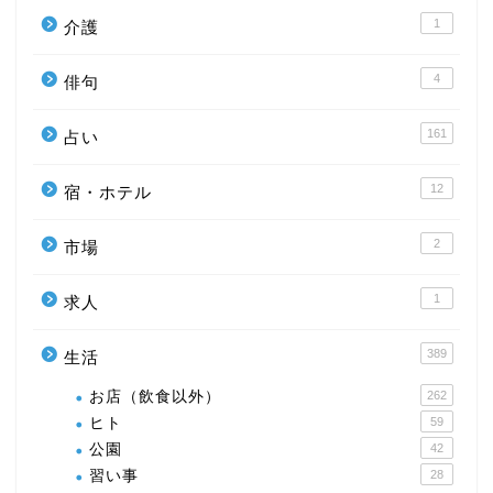
1
介護
4
俳句
161
占い
12
宿・ホテル
2
市場
1
求人
389
生活
お店（飲食以外）
262
ヒト
59
公園
42
習い事
28