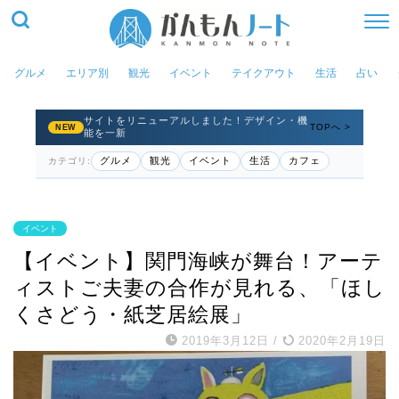
グルメ
エリア別
観光
イベント
テイクアウト
生活
占い
サイトをリニューアルしました！デザイン・機
TOPへ >
NEW
能を一新
グルメ
観光
イベント
生活
カフェ
カテゴリ:
イベント
【イベント】関門海峡が舞台！アーテ
ィストご夫妻の合作が見れる、「ほし
くさどう・紙芝居絵展」
2019年3月12日
/
2020年2月19日