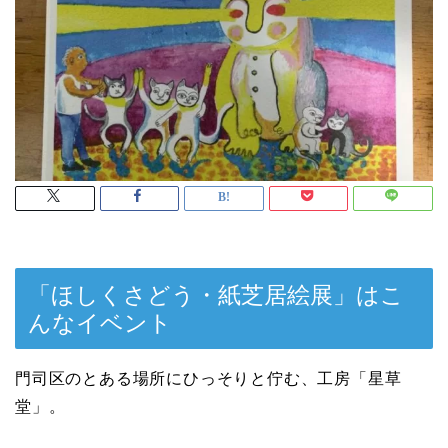
「ほしくさどう・紙芝居絵展」はこ
んなイベント
門司区のとある場所にひっそりと佇む、工房「星草
堂」。