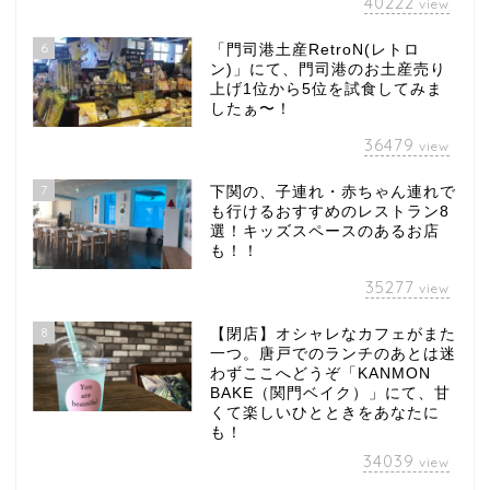
40222
view
6
「門司港土産RetroN(レトロ
ン)」にて、門司港のお土産売り
上げ1位から5位を試食してみま
したぁ〜！
36479
view
7
下関の、子連れ・赤ちゃん連れで
も行けるおすすめのレストラン8
選！キッズスペースのあるお店
も！！
35277
view
8
【閉店】オシャレなカフェがまた
一つ。唐戸でのランチのあとは迷
わずここへどうぞ「KANMON
BAKE（関門ベイク）」にて、甘
くて楽しいひとときをあなたに
も！
34039
view