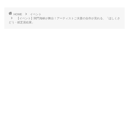
HOME
イベント
【イベント】関門海峡が舞台！アーティストご夫妻の合作が見れる、「ほしくさ
どう・紙芝居絵展」