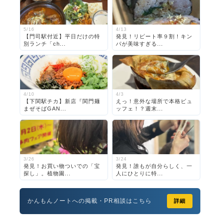
5/16
4/13
【門司駅付近】平日だけの特
発見！リピート率９割！キン
別ランチ「ch...
パが美味すぎる...
4/10
4/3
【下関駅チカ】新店『関門麺
えっ！意外な場所で本格ビュ
まぜそばGAN...
ッフェ！？週末...
3/26
3/24
発見！お買い物ついでの「宝
発見！誰もが自分らしく、一
探し」。植物園...
人にひとりに特...
かんもんノートへの掲載・PR相談はこちら
詳細