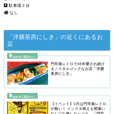
駐車場２台
なし
「洋膳茶房にしき」の近くにあるお
店
門司港レトロで45年愛され続け
るノスタルジックなお店「洋膳
茶房にしき」
【イベント】3月は門司港レトロ
が熱い！ インスタ映えも間違い
なし♡な催したっぷり、「門司