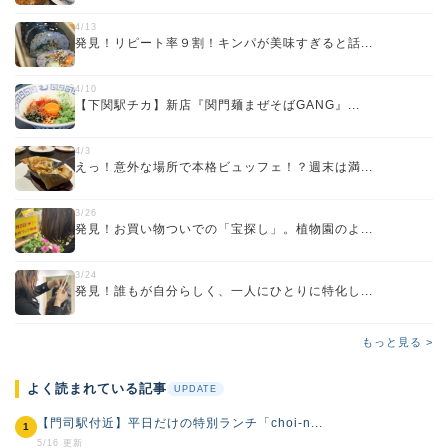
4/13
発見！リピート率９割！キンパが美味すぎると話...
4/10
【下関駅チカ】新店『関門麺まぜそばGANG』...
4/3
えっ！意外な場所で本格ビュッフェ！？週末は満...
3/26
発見！お買い物ついでの「宝探し」。植物園のよ...
3/24
発見！誰もが自分らしく、一人にひとりに特化し...
もっと見る >
よく読まれている記事
UPDATE
【門司駅付近】平日だけの特別ランチ「choi-n...
1
5/16 更新