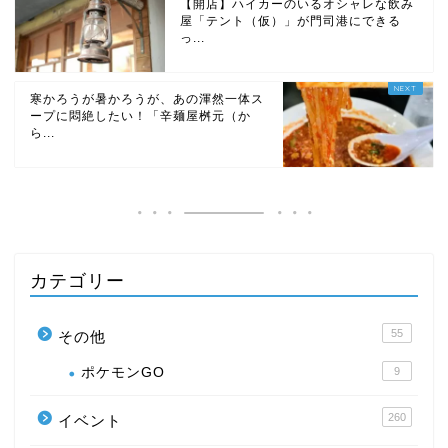
【開店】ハイカーのいるオシャレな飲み
屋「テント（仮）」が門司港にできる
っ...
寒かろうが暑かろうが、あの渾然一体ス
ープに悶絶したい！「辛麺屋桝元（か
ら...
カテゴリー
55
その他
ポケモンGO
9
260
イベント