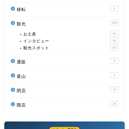
9
移転
308
観光
お土産
55
インタビュー
94
観光スポット
143
8
通販
3
釜山
19
閉店
28
開店