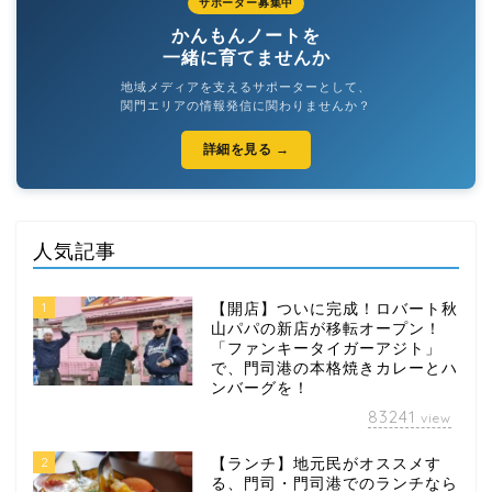
サポーター募集中
かんもんノートを
一緒に育てませんか
地域メディアを支えるサポーターとして、
関門エリアの情報発信に関わりませんか？
詳細を見る →
人気記事
1
【開店】ついに完成！ロバート秋
山パパの新店が移転オープン！
「ファンキータイガーアジト」
で、門司港の本格焼きカレーとハ
ンバーグを！
83241
view
2
【ランチ】地元民がオススメす
る、門司・門司港でのランチなら