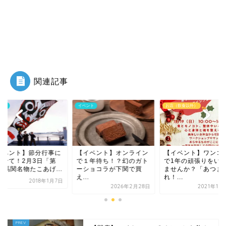
関連記事
ント
お店（飲食以外）
イベント
イベント】オンライン
【イベント】ワンコイン
【イベント】節分行
１年待ち！？幻のガト
で1年の頑張りをいやし
合わせて！2月3日「
ショコラが下関で買
ませんか？「あつま
65回馬関名物たこあげ
.
れ！...
2018年
2026年2月28日
2021年12月11日