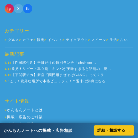
ig
X
fb
カテゴリー
グルメ
カフェ
観光
イベント
テイクアウト
スイーツ
生活
占い
最新記事
【門司駅付近】平日だけの特別ランチ「choi-nor...
5/16
発見！リピート率９割！キンパが美味すぎると話題の、隠...
4/13
【下関駅チカ】新店『関門麺まぜそばGANG』って？ラ...
4/10
えっ！意外な場所で本格ビュッフェ！？週末は満席になる...
4/3
サイト情報
かんもんノートとは
>
掲載・広告のご相談
>
サポーター募集
>
かんもんノートへの掲載・広告相談
詳細・相談する →
お問い合わせ
>