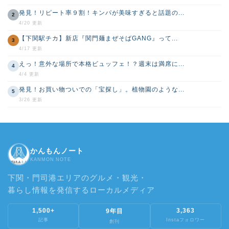
発見！リピート率９割！キンパが美味すぎると話題の...
2
4/20 更新
【下関駅チカ】新店『関門麺まぜそばGANG』って...
3
4/17 更新
えっ！意外な場所で本格ビュッフェ！？週末は満席に...
4
4/4 更新
発見！お買い物ついでの「宝探し」。植物園のような...
5
3/26 更新
かんもんノート
KANMON NOTE
下関・門司港エリアのグルメ・観光・
暮らし情報を発信するローカルメディア
1,500+
3,363
9年目
記事
Instaフォロワー
創刊