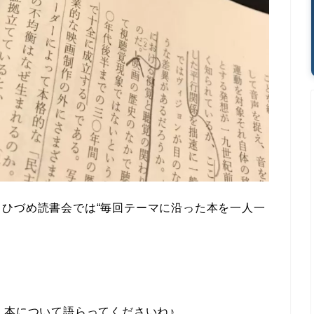
ひづめ読書会では“毎回テーマに沿った本を一人一
。
く本について語らってくださいね♪