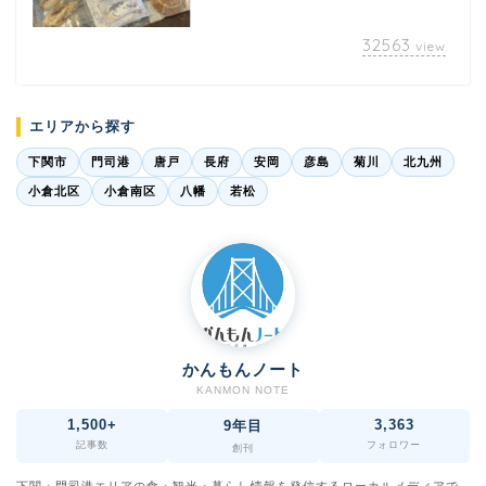
32563
view
エリアから探す
下関市
門司港
唐戸
長府
安岡
彦島
菊川
北九州
小倉北区
小倉南区
八幡
若松
かんもんノート
KANMON NOTE
1,500+
3,363
9年目
記事数
フォロワー
創刊
下関・門司港エリアの食・観光・暮らし情報を発信するローカルメディアで