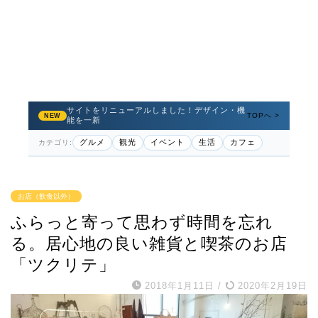
サイトをリニューアルしました！デザイン・機
TOPへ >
NEW
能を一新
グルメ
観光
イベント
生活
カフェ
カテゴリ:
お店（飲食以外）
ふらっと寄って思わず時間を忘れ
る。居心地の良い雑貨と喫茶のお店
「ツクリテ」
2018年1月11日
/
2020年2月19日