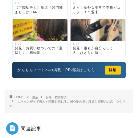
4/10
4/3
【下関駅チカ】新店『関門麺
えっ！意外な場所で本格ビュ
まぜそばGAN...
ッフェ！？週末...
3/26
3/24
発見！お買い物ついでの「宝
発見！誰もが自分らしく、一
探し」。植物園...
人にひとりに特...
かんもんノートへの掲載・PR相談はこちら
詳細
HOME
生活
お店（飲食以外）
ふらっと寄って思わず時間を忘れる。居心地の良い雑貨と喫茶のお店「ツクリ
テ」
関連記事