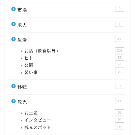
2
市場
1
求人
389
生活
お店（飲食以外）
262
ヒト
59
公園
42
習い事
28
9
移転
308
観光
お土産
55
インタビュー
94
観光スポット
143