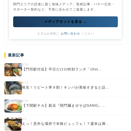
関門エリアの読者に届く地域メディア。取材記事・バナー広告・
サポーター契約など、予算に合わせてご提案します。
メディアキットを見る →
まずはお気軽に
お問い合わせ
ください
最新記事
5/16
【門司駅付近】平日だけの特別ランチ「choi...
4/13
発見！リピート率９割！キンパが美味すぎると話...
4/10
【下関駅チカ】新店『関門麺まぜそばGANG』...
4/3
えっ！意外な場所で本格ビュッフェ！？週末は満...