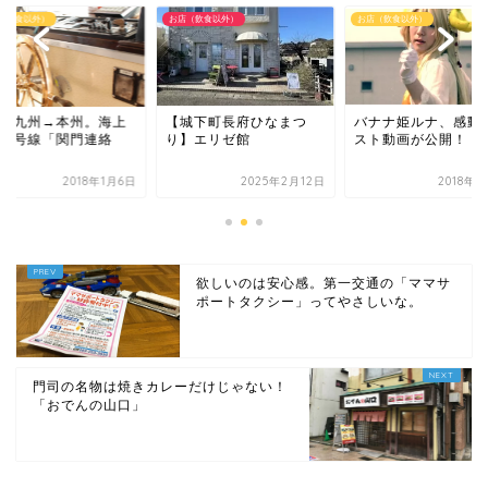
（飲食以外）
お店（飲食以外）
お店（飲食以外）
城下町長府ひなまつ
バナナ姫ルナ、感動のラ
5分で九州→本州。
】エリゼ館
スト動画が公開！
国道2号線「関門連
船」
2025年2月12日
2018年4月2日
2018年
欲しいのは安心感。第一交通の「ママサ
ポートタクシー」ってやさしいな。
門司の名物は焼きカレーだけじゃない！
「おでんの山口」