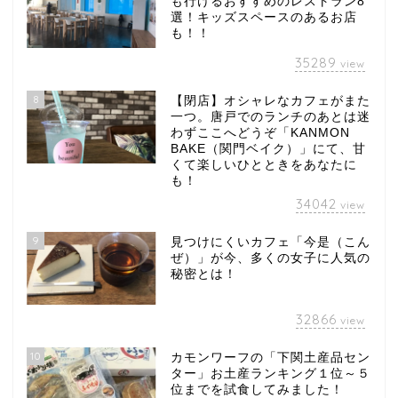
も行けるおすすめのレストラン8
選！キッズスペースのあるお店
も！！
35289
view
8
【閉店】オシャレなカフェがまた
一つ。唐戸でのランチのあとは迷
わずここへどうぞ「KANMON
BAKE（関門ベイク）」にて、甘
くて楽しいひとときをあなたに
も！
34042
view
9
見つけにくいカフェ「今是（こん
ぜ）」が今、多くの女子に人気の
秘密とは！
32866
view
10
カモンワーフの「下関土産品セン
ター」お土産ランキング１位～５
位までを試食してみました！