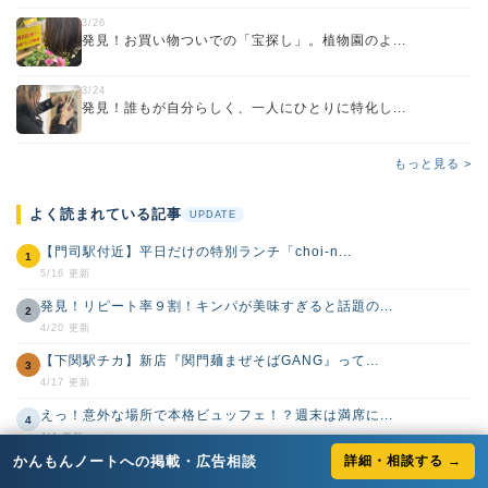
3/26
発見！お買い物ついでの「宝探し」。植物園のよ...
3/24
発見！誰もが自分らしく、一人にひとりに特化し...
もっと見る >
よく読まれている記事
UPDATE
【門司駅付近】平日だけの特別ランチ「choi-n...
1
5/16 更新
発見！リピート率９割！キンパが美味すぎると話題の...
2
4/20 更新
【下関駅チカ】新店『関門麺まぜそばGANG』って...
3
4/17 更新
えっ！意外な場所で本格ビュッフェ！？週末は満席に...
4
4/4 更新
かんもんノートへの掲載・広告相談
詳細・相談する →
発見！お買い物ついでの「宝探し」。植物園のような...
5