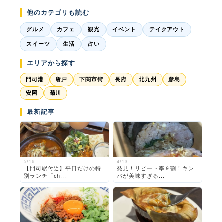
他のカテゴリも読む
グルメ
カフェ
観光
イベント
テイクアウト
スイーツ
生活
占い
エリアから探す
門司港
唐戸
下関市街
長府
北九州
彦島
安岡
菊川
最新記事
5/16
4/13
【門司駅付近】平日だけの特
発見！リピート率９割！キン
別ランチ「ch...
パが美味すぎる...