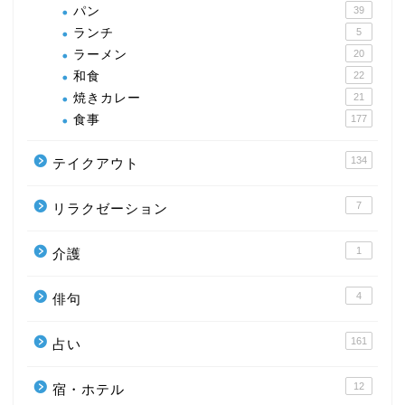
パン
39
ランチ
5
ラーメン
20
和食
22
焼きカレー
21
食事
177
134
テイクアウト
7
リラクゼーション
1
介護
4
俳句
161
占い
12
宿・ホテル