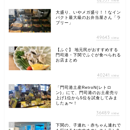
view
4
大盛り、いやメガ盛り！！なイン
パクト最大級のお弁当屋さん「ラ
ブリー」
49643
view
5
【ふぐ】 地元民がおすすめする
門司港・下関でふぐが食べられる
お店まとめ
40241
view
6
「門司港土産RetroN(レトロ
ン)」にて、門司港のお土産売り
上げ1位から5位を試食してみま
したぁ〜！
36489
view
7
下関の、子連れ・赤ちゃん連れで