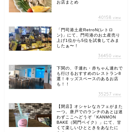
お店まとめ
40158
view
6
「門司港土産RetroN(レトロ
ン)」にて、門司港のお土産売り
上げ1位から5位を試食してみま
したぁ〜！
36450
view
7
下関の、子連れ・赤ちゃん連れで
も行けるおすすめのレストラン8
選！キッズスペースのあるお店
も！！
35257
view
8
【閉店】オシャレなカフェがまた
一つ。唐戸でのランチのあとは迷
わずここへどうぞ「KANMON
BAKE（関門ベイク）」にて、甘
くて楽しいひとときをあなたに