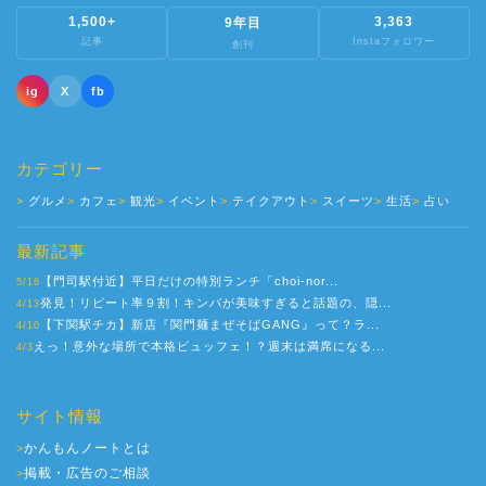
1,500+
3,363
9年目
記事
Instaフォロワー
創刊
ig
X
fb
カテゴリー
グルメ
カフェ
観光
イベント
テイクアウト
スイーツ
生活
占い
最新記事
【門司駅付近】平日だけの特別ランチ「choi-nor...
5/16
発見！リピート率９割！キンパが美味すぎると話題の、隠...
4/13
【下関駅チカ】新店『関門麺まぜそばGANG』って？ラ...
4/10
えっ！意外な場所で本格ビュッフェ！？週末は満席になる...
4/3
サイト情報
かんもんノートとは
>
掲載・広告のご相談
>