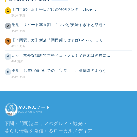
【門司駅付近】平日だけの特別ランチ「choi-n...
1
5/16 更新
発見！リピート率９割！キンパが美味すぎると話題の...
2
4/20 更新
【下関駅チカ】新店『関門麺まぜそばGANG』って...
3
4/17 更新
えっ！意外な場所で本格ビュッフェ！？週末は満席に...
4
4/4 更新
発見！お買い物ついでの「宝探し」。植物園のような...
5
3/26 更新
かんもんノート
KANMON NOTE
下関・門司港エリアのグルメ・観光・
暮らし情報を発信するローカルメディア