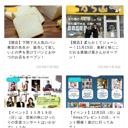
グルメ
グルメ
【開店】下関で大人気のパン
【開店】柔らかくてジューシ
教室の先生が、販売して欲し
ー！11月15日、食材と味にこ
いとの声を受けてパンとおや
だわる唐揚げ屋さんがオープ
つのお店をオープン！
ン！
2023年11月18日
2023年11月16日
イベント
イベント
【イベント】１１月１９日
【イベント】12月3日（日）は
（日）は、芸術の秋にぴった
「Xmasプレゼントの日」イベ
りの音楽コンサートはいかが
ント開催！遊びに行ってみ
でしょうか
て！