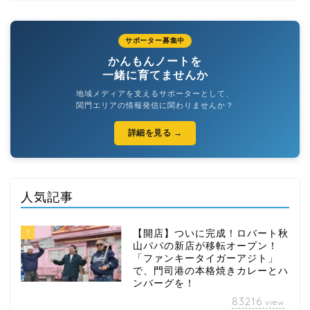
サポーター募集中
かんもんノートを
一緒に育てませんか
地域メディアを支えるサポーターとして、
関門エリアの情報発信に関わりませんか？
詳細を見る →
人気記事
1
【開店】ついに完成！ロバート秋
山パパの新店が移転オープン！
「ファンキータイガーアジト」
で、門司港の本格焼きカレーとハ
ンバーグを！
83216
view