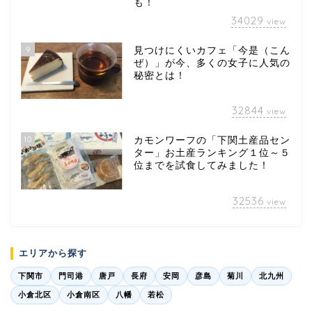
も！
34029
view
9
見つけにくいカフェ「今是（こん
ぜ）」が今、多くの女子に人気の
秘密とは！
32844
view
10
カモンワーフの「下関土産品セン
ター」お土産ランキング１位～５
位までを試食してみました！
32536
view
エリアから探す
下関市
門司港
唐戸
長府
安岡
彦島
菊川
北九州
小倉北区
小倉南区
八幡
若松