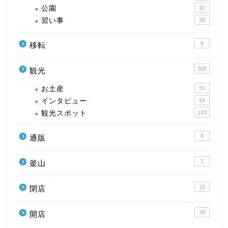
公園
42
習い事
28
9
移転
308
観光
お土産
55
インタビュー
94
観光スポット
143
8
通販
3
釜山
19
閉店
28
開店