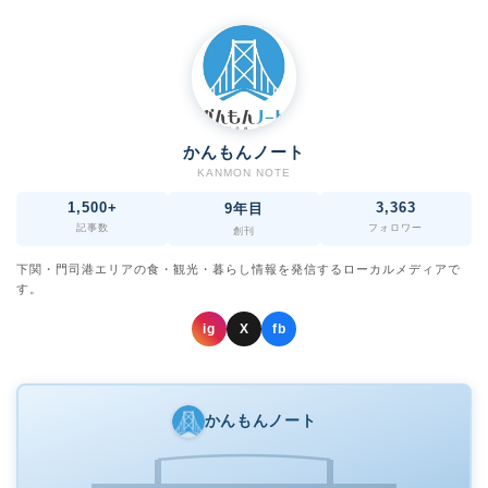
かんもんノート
KANMON NOTE
1,500+
3,363
9年目
記事数
フォロワー
創刊
下関・門司港エリアの食・観光・暮らし情報を発信するローカルメディアで
す。
ig
X
fb
かんもんノート