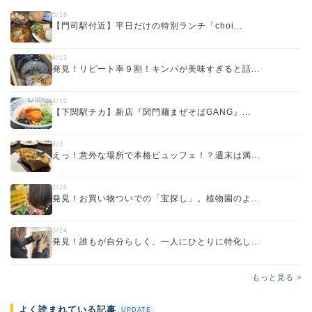
5/16
【門司駅付近】平日だけの特別ランチ「choi...
4/13
発見！リピート率９割！キンパが美味すぎると話...
4/10
【下関駅チカ】新店『関門麺まぜそばGANG』...
4/3
えっ！意外な場所で本格ビュッフェ！？週末は満...
3/26
発見！お買い物ついでの「宝探し」。植物園のよ...
3/24
発見！誰もが自分らしく、一人にひとりに特化し...
もっと見る >
よく読まれている記事
UPDATE