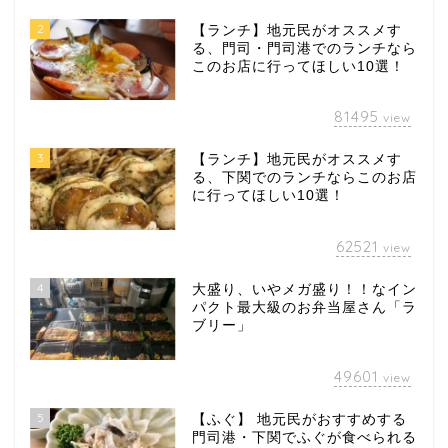
2
【ランチ】地元民がオススメす
る、門司・門司港でのランチなら
このお店に行ってほしい10選！
81495
view
3
【ランチ】地元民がオススメす
る、下関でのランチならこのお店
に行ってほしい10選！
62521
view
4
大盛り、いやメガ盛り！！なイン
パクト最大級のお弁当屋さん「ラ
ブリー」
49601
view
5
【ふぐ】 地元民がおすすめする
門司港・下関でふぐが食べられる