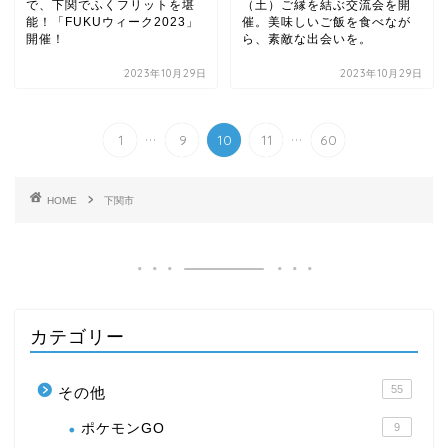
で、下関でふくフリットを堪
（土）ご縁を結ぶ交流会を開
能！「FUKUウィーク2023」
催。美味しいご飯を食べなが
開催！
ら、素敵な出会いを。
2023年10月29日
2023年10月29日
...
...
1
9
10
11
60
HOME
下関市
カテゴリー
55
その他
ポケモンGO
9