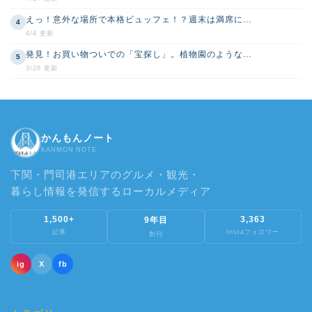
えっ！意外な場所で本格ビュッフェ！？週末は満席に...
4
4/4 更新
発見！お買い物ついでの「宝探し」。植物園のような...
5
3/26 更新
かんもんノート
KANMON NOTE
下関・門司港エリアのグルメ・観光・
暮らし情報を発信するローカルメディア
1,500+
3,363
9年目
記事
Instaフォロワー
創刊
ig
X
fb