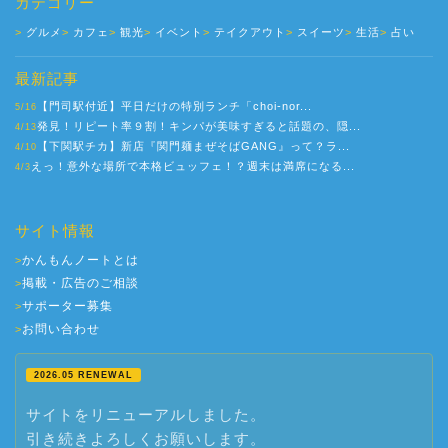
カテゴリー
グルメ
カフェ
観光
イベント
テイクアウト
スイーツ
生活
占い
最新記事
【門司駅付近】平日だけの特別ランチ「choi-nor...
5/16
発見！リピート率９割！キンパが美味すぎると話題の、隠...
4/13
【下関駅チカ】新店『関門麺まぜそばGANG』って？ラ...
4/10
えっ！意外な場所で本格ビュッフェ！？週末は満席になる...
4/3
サイト情報
かんもんノートとは
>
掲載・広告のご相談
>
サポーター募集
>
お問い合わせ
>
2026.05 RENEWAL
サイトをリニューアルしました。
引き続きよろしくお願いします。