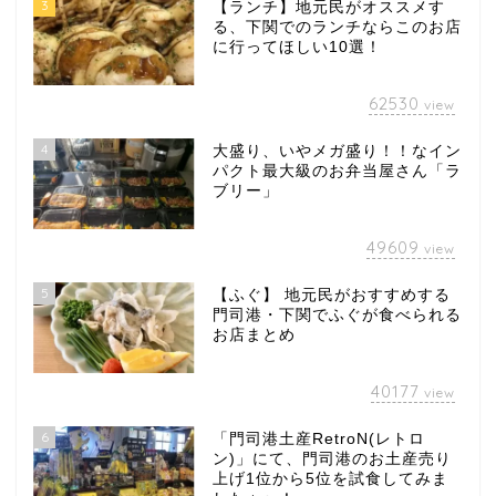
3
【ランチ】地元民がオススメす
る、下関でのランチならこのお店
に行ってほしい10選！
62530
view
4
大盛り、いやメガ盛り！！なイン
パクト最大級のお弁当屋さん「ラ
ブリー」
49609
view
5
【ふぐ】 地元民がおすすめする
門司港・下関でふぐが食べられる
お店まとめ
40177
view
6
「門司港土産RetroN(レトロ
ン)」にて、門司港のお土産売り
上げ1位から5位を試食してみま