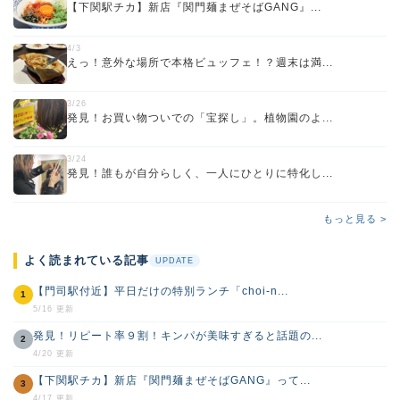
【下関駅チカ】新店『関門麺まぜそばGANG』...
4/3
えっ！意外な場所で本格ビュッフェ！？週末は満...
3/26
発見！お買い物ついでの「宝探し」。植物園のよ...
3/24
発見！誰もが自分らしく、一人にひとりに特化し...
もっと見る >
よく読まれている記事
UPDATE
【門司駅付近】平日だけの特別ランチ「choi-n...
1
5/16 更新
発見！リピート率９割！キンパが美味すぎると話題の...
2
4/20 更新
【下関駅チカ】新店『関門麺まぜそばGANG』って...
3
4/17 更新