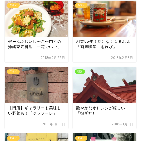
グルメ
カフェ
ぜーんぶおいし〜さ〜門司の
創業55年！動けなくなるお店
沖縄家庭料理「一花でいご」
「画廊喫茶こもれび」
2018年2月22日
2018年2月8日
グルメ
観光
【閉店】ギャラリーも美味し
艶やかなオレンジが眩しい！
い野菜も！「ジラソーレ」
「御所神社」
2018年1月19日
2018年1月9日
グルメ
グルメ