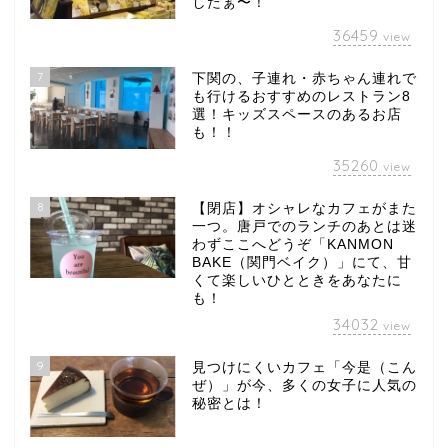
したぁ〜！
36459
view
7
下関の、子連れ・赤ちゃん連れで
も行けるおすすめのレストラン8
選！キッズスペースのあるお店
も！！
35260
view
8
【閉店】オシャレなカフェがまた
一つ。唐戸でのランチのあとは迷
わずここへどうぞ「KANMON
BAKE（関門ベイク）」にて、甘
くて楽しいひとときをあなたに
も！
34032
view
9
見つけにくいカフェ「今是（こん
ぜ）」が今、多くの女子に人気の
秘密とは！