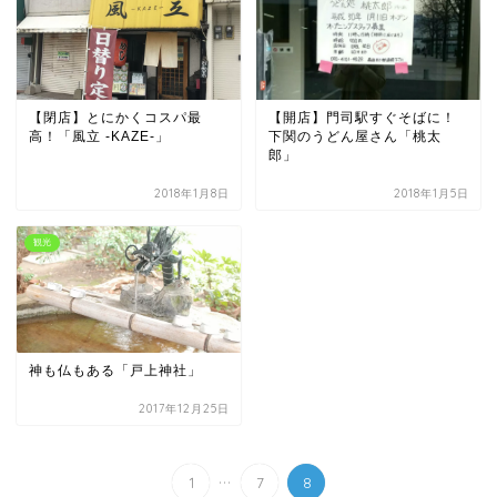
【閉店】とにかくコスパ最
【開店】門司駅すぐそばに！
高！「風立 -KAZE-」
下関のうどん屋さん「桃太
郎」
2018年1月8日
2018年1月5日
観光
神も仏もある「戸上神社」
2017年12月25日
...
1
7
8