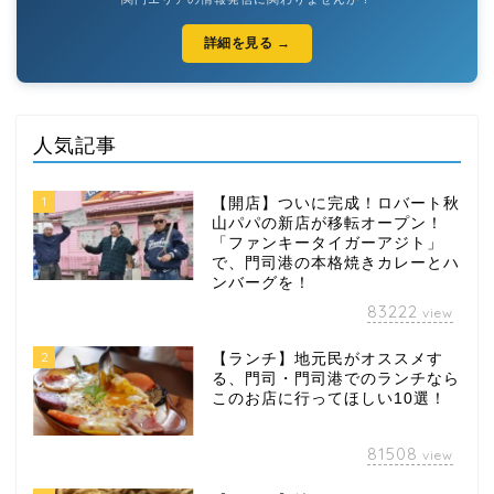
詳細を見る →
人気記事
1
【開店】ついに完成！ロバート秋
山パパの新店が移転オープン！
「ファンキータイガーアジト」
で、門司港の本格焼きカレーとハ
ンバーグを！
83222
view
2
【ランチ】地元民がオススメす
る、門司・門司港でのランチなら
このお店に行ってほしい10選！
81508
view