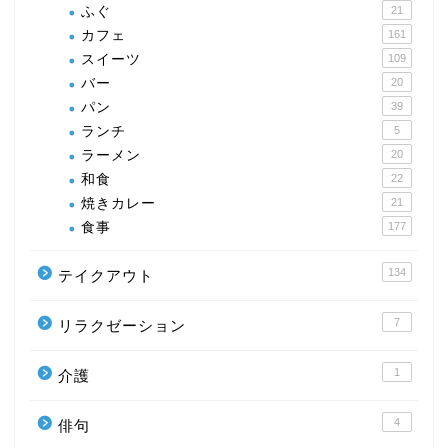
ふぐ
21
カフェ
161
スイーツ
109
バー
20
パン
39
ランチ
5
ラーメン
20
和食
22
焼きカレー
21
食事
177
134
テイクアウト
7
リラクゼーション
1
介護
4
俳句