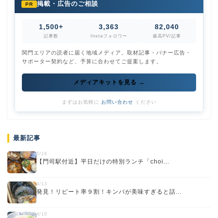
掲載・広告のご相談
PR
1,500+
3,363
82,040
記事数
Instaフォロワー
最高PV/記事
関門エリアの読者に届く地域メディア。取材記事・バナー広告・
サポーター契約など、予算に合わせてご提案します。
メディアキットを見る →
まずはお気軽に
お問い合わせ
ください
最新記事
5/16
【門司駅付近】平日だけの特別ランチ「choi...
4/13
発見！リピート率９割！キンパが美味すぎると話...
4/10