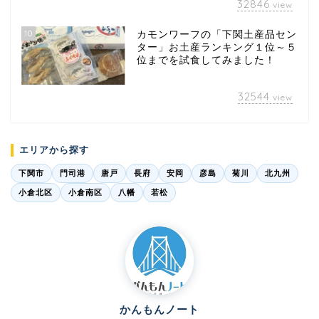
32846
view
10
カモンワーフの「下関土産品セン
ター」お土産ランキング１位～５
位までを試食してみました！
32544
view
エリアから探す
下関市
門司港
唐戸
長府
安岡
彦島
菊川
北九州
小倉北区
小倉南区
八幡
若松
かんもんノート