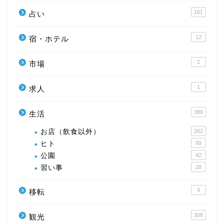
161
占い
12
宿・ホテル
2
市場
1
求人
389
生活
お店（飲食以外）
262
ヒト
59
公園
42
習い事
28
9
移転
308
観光