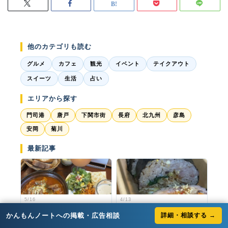
他のカテゴリも読む
グルメ
カフェ
観光
イベント
テイクアウト
スイーツ
生活
占い
エリアから探す
門司港
唐戸
下関市街
長府
北九州
彦島
安岡
菊川
最新記事
5/16
4/13
【門司駅付近】平日だけの特
発見！リピート率９割！キン
別ランチ「ch...
パが美味すぎる...
かんもんノートへの掲載・広告相談
詳細・相談する →