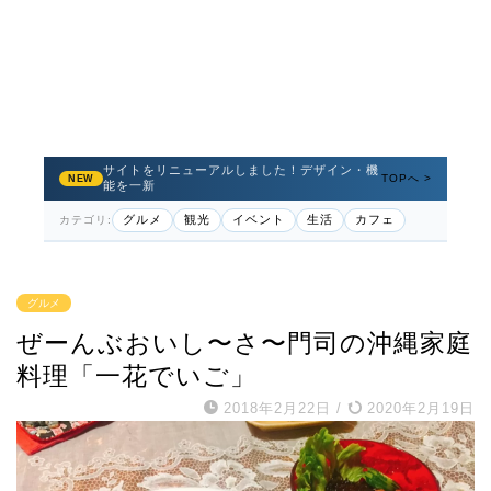
サイトをリニューアルしました！デザイン・機
TOPへ >
NEW
能を一新
グルメ
観光
イベント
生活
カフェ
カテゴリ:
グルメ
ぜーんぶおいし〜さ〜門司の沖縄家庭
料理「一花でいご」
2018年2月22日
/
2020年2月19日