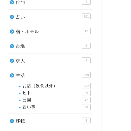
俳句
4
占い
161
宿・ホテル
12
市場
2
求人
1
生活
389
お店（飲食以外）
262
ヒト
59
公園
42
習い事
28
移転
9