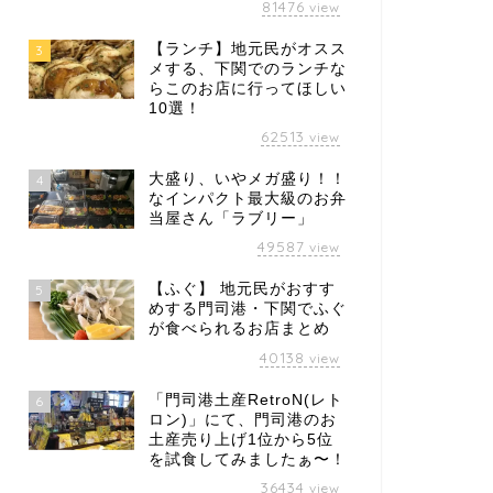
81476
view
【ランチ】地元民がオスス
3
メする、下関でのランチな
らこのお店に行ってほしい
10選！
62513
view
大盛り、いやメガ盛り！！
4
なインパクト最大級のお弁
当屋さん「ラブリー」
49587
view
【ふぐ】 地元民がおすす
5
めする門司港・下関でふぐ
が食べられるお店まとめ
40138
view
「門司港土産RetroN(レト
6
ロン)」にて、門司港のお
土産売り上げ1位から5位
を試食してみましたぁ〜！
36434
view