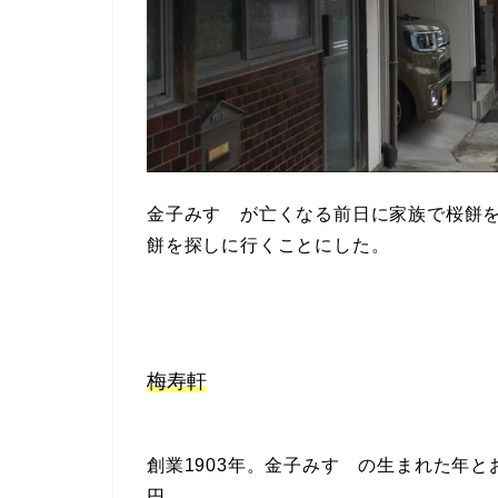
金子みすゞが亡くなる前日に家族で桜餅
餅を探しに行くことにした。
梅寿軒
創業1903年。金子みすゞの生まれた年と
円。