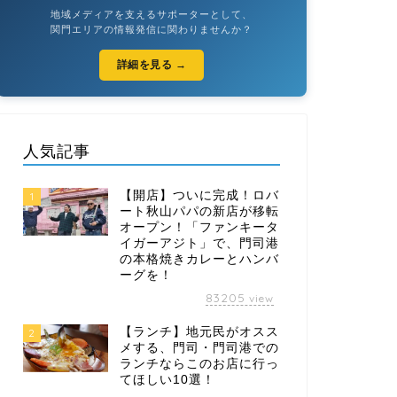
地域メディアを支えるサポーターとして、
関門エリアの情報発信に関わりませんか？
詳細を見る →
人気記事
【開店】ついに完成！ロバ
1
ート秋山パパの新店が移転
オープン！「ファンキータ
イガーアジト」で、門司港
の本格焼きカレーとハンバ
ーグを！
83205
view
【ランチ】地元民がオスス
2
メする、門司・門司港での
ランチならこのお店に行っ
てほしい10選！