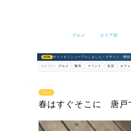
グルメ
エリア別
サイトをリニューアルしました！デザイン・機能
NEW
グルメ
観光
イベント
生活
カフェ
カテゴリ:
グルメ
春はすぐそこに 唐戸