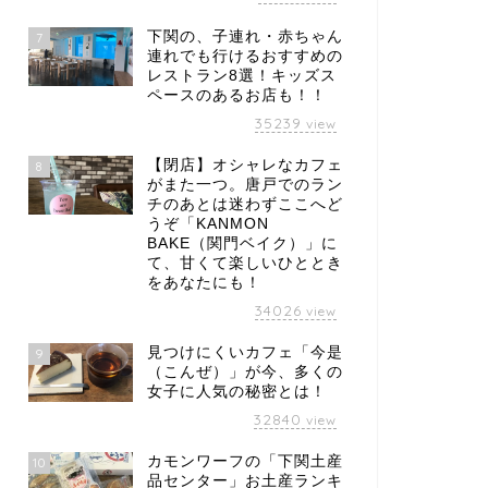
下関の、子連れ・赤ちゃん
7
連れでも行けるおすすめの
レストラン8選！キッズス
ペースのあるお店も！！
35239
view
【閉店】オシャレなカフェ
8
がまた一つ。唐戸でのラン
チのあとは迷わずここへど
うぞ「KANMON
BAKE（関門ベイク）」に
て、甘くて楽しいひととき
をあなたにも！
34026
view
見つけにくいカフェ「今是
9
（こんぜ）」が今、多くの
女子に人気の秘密とは！
32840
view
カモンワーフの「下関土産
10
品センター」お土産ランキ