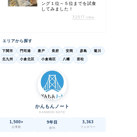
ング１位～５位までを試食
してみました！
32517
view
エリアから探す
下関市
門司港
唐戸
長府
安岡
彦島
菊川
北九州
小倉北区
小倉南区
八幡
若松
かんもんノート
KANMON NOTE
1,500+
3,363
9年目
記事数
フォロワー
創刊