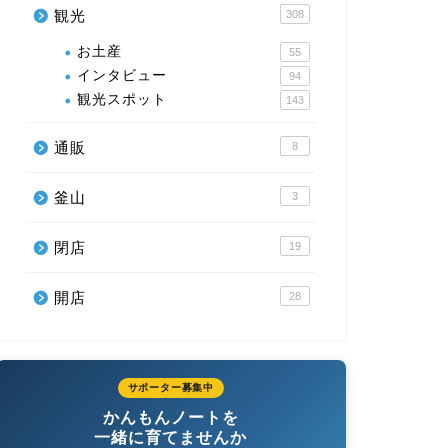
観光
308
お土産
55
インタビュー
94
観光スポット
143
通販
8
釜山
3
閉店
19
開店
28
サポーター募集中
かんもんノートを
一緒に育てませんか