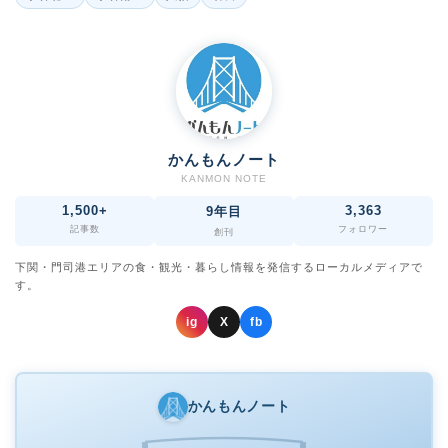
かんもんノート
KANMON NOTE
1,500+
3,363
9年目
記事数
フォロワー
創刊
下関・門司港エリアの食・観光・暮らし情報を発信するローカルメディアで
す。
ig
X
fb
かんもんノート