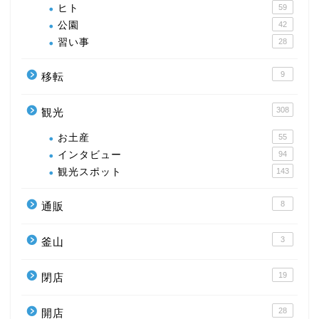
ヒト
59
公園
42
習い事
28
9
移転
308
観光
お土産
55
インタビュー
94
観光スポット
143
8
通販
3
釜山
19
閉店
28
開店