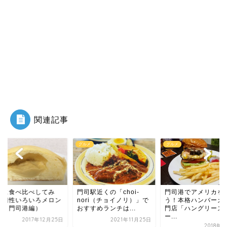
関連記事
メ
グルメ
グルメ
駅近くの「choi-
門司港でアメリカを味わ
勝手に食べ比べして
ori（チョイノリ）」で
う！本格ハンバーガー専
た！個性いろいろメ
すめランチは...
門店「ハングリーズバ
パン（門司港編）
ー...
2021年11月25日
2017年12
2018年8月4日