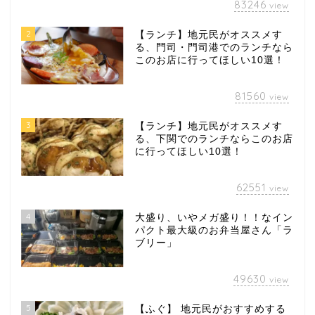
83246
view
2
【ランチ】地元民がオススメす
る、門司・門司港でのランチなら
このお店に行ってほしい10選！
81560
view
3
【ランチ】地元民がオススメす
る、下関でのランチならこのお店
に行ってほしい10選！
62551
view
4
大盛り、いやメガ盛り！！なイン
パクト最大級のお弁当屋さん「ラ
ブリー」
49630
view
5
【ふぐ】 地元民がおすすめする