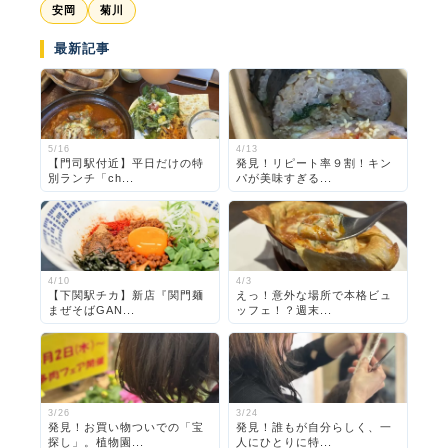
安岡
菊川
最新記事
5/16
4/13
【門司駅付近】平日だけの特
発見！リピート率９割！キン
別ランチ「ch...
パが美味すぎる...
4/10
4/3
【下関駅チカ】新店『関門麺
えっ！意外な場所で本格ビュ
まぜそばGAN...
ッフェ！？週末...
3/26
3/24
発見！お買い物ついでの「宝
発見！誰もが自分らしく、一
探し」。植物園...
人にひとりに特...