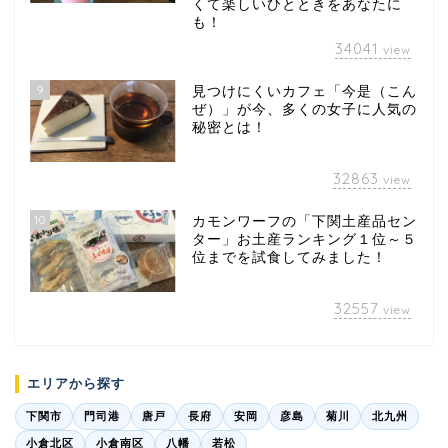
くて楽しいひとときをあなたに
も！
34041
view
9
見つけにくいカフェ「今是（こん
ぜ）」が今、多くの女子に人気の
秘密とは！
32863
view
10
カモンワーフの「下関土産品セン
ター」お土産ランキング１位～５
位までを試食してみました！
32557
view
エリアから探す
下関市
門司港
唐戸
長府
安岡
彦島
菊川
北九州
小倉北区
小倉南区
八幡
若松