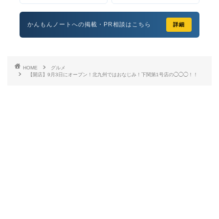
かんもんノートへの掲載・PR相談はこちら
詳細
HOME
グルメ
【開店】9月3日にオープン！北九州ではおなじみ！下関第1号店の◯◯◯！！