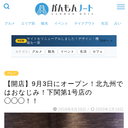
グルメ
エリア別
観光
イベント
テイクアウト
生活
占い
サイトをリニューアルしました！デザイン・機
TOPへ >
NEW
能を一新
グルメ
観光
イベント
生活
カフェ
カテゴリ:
グルメ
【開店】9月3日にオープン！北九州で
はおなじみ！下関第1号店の
◯◯◯！！
2018年8月29日
/
2020年2月19日