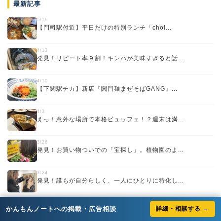
最新記事
5/16
【門司駅付近】平日だけの特別ランチ「choi...
4/13
発見！リピート率９割！キンパが美味すぎると話...
4/10
【下関駅チカ】新店『関門麺まぜそばGANG』...
4/3
えっ！意外な場所で本格ビュッフェ！？週末は満...
3/26
発見！お買い物ついでの「宝探し」。植物園のよ...
3/24
発見！誰もが自分らしく、一人にひとりに特化し...
もっと見る >
かんもんノートへの掲載・広告相談
詳細・相談する →