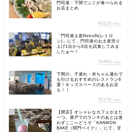
門司港・下関でふぐが食べられる
お店まとめ
40228
view
6
「門司港土産RetroN(レトロ
ン)」にて、門司港のお土産売り
上げ1位から5位を試食してみま
したぁ〜！
36486
view
7
下関の、子連れ・赤ちゃん連れで
も行けるおすすめのレストラン8
選！キッズスペースのあるお店
も！！
35278
view
8
【閉店】オシャレなカフェがまた
一つ。唐戸でのランチのあとは迷
わずここへどうぞ「KANMON
BAKE（関門ベイク）」にて、甘