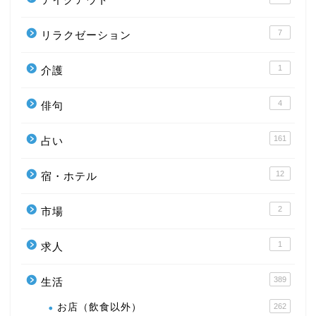
7
リラクゼーション
1
介護
4
俳句
161
占い
12
宿・ホテル
2
市場
1
求人
389
生活
お店（飲食以外）
262