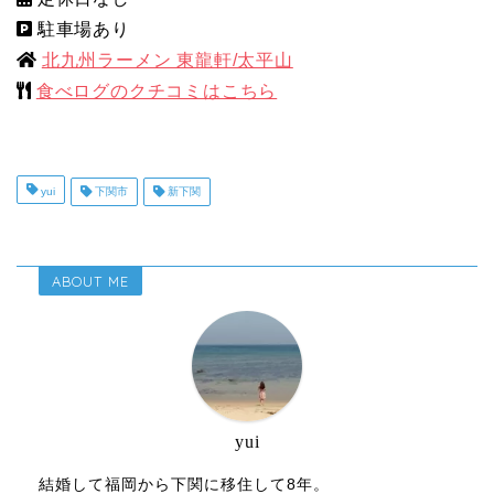
駐車場あり
北九州ラーメン 東龍軒/太平山
食べログのクチコミはこちら
yui
下関市
新下関
ABOUT ME
yui
結婚して福岡から下関に移住して8年。