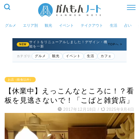
グルメ
エリア別
観光
イベント
テイクアウト
生活
占い
サイトをリニューアルしました！デザイン・機
TOPへ >
NEW
能を一新
グルメ
観光
イベント
生活
カフェ
カテゴリ:
お店（飲食以外）
【休業中】えっこんなところに！？看
板を見逃さないで！「こばと雑貨店」
2017年12月18日
/
2025年9月4日