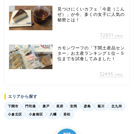
9
見つけにくいカフェ「今是（こん
ぜ）」が今、多くの女子に人気の
秘密とは！
32831
view
10
カモンワーフの「下関土産品セン
ター」お土産ランキング１位～５
位までを試食してみました！
32495
view
エリアから探す
下関市
門司港
唐戸
長府
安岡
彦島
菊川
北九州
小倉北区
小倉南区
八幡
若松