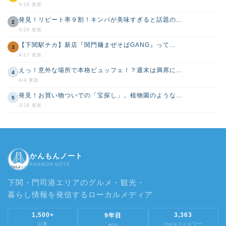
5/16 更新
発見！リピート率９割！キンパが美味すぎると話題の...
2
4/20 更新
【下関駅チカ】新店『関門麺まぜそばGANG』って...
3
4/17 更新
えっ！意外な場所で本格ビュッフェ！？週末は満席に...
4
4/4 更新
発見！お買い物ついでの「宝探し」。植物園のような...
5
3/26 更新
かんもんノート
KANMON NOTE
下関・門司港エリアのグルメ・観光・
暮らし情報を発信するローカルメディア
1,500+
3,363
9年目
記事
Instaフォロワー
創刊