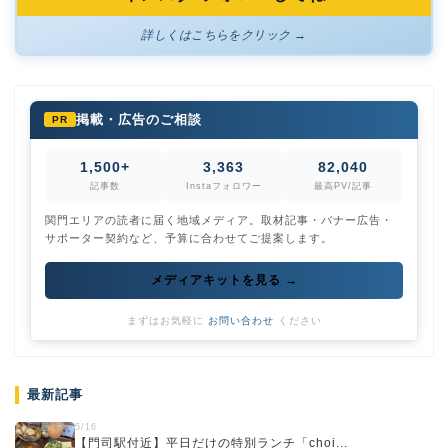
詳しくはこちらをクリック →
掲載・広告のご相談
PR
1,500+
3,363
82,040
記事数
Instaフォロワー
最高PV/記事
関門エリアの読者に届く地域メディア。取材記事・バナー広告・
サポーター契約など、予算に合わせてご提案します。
メディアキットを見る →
まずはお気軽に
お問い合わせ
ください
最新記事
5/16
【門司駅付近】平日だけの特別ランチ「choi...