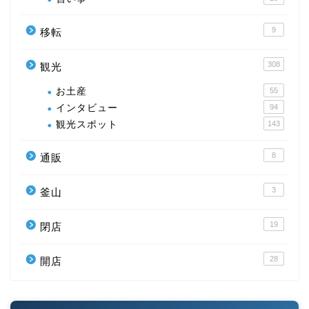
9
移転
308
観光
お土産
55
インタビュー
94
観光スポット
143
8
通販
3
釜山
19
閉店
28
開店