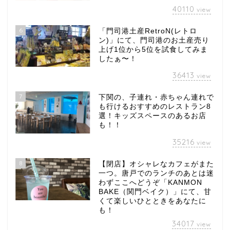
40110
view
6
「門司港土産RetroN(レトロ
ン)」にて、門司港のお土産売り
上げ1位から5位を試食してみま
したぁ〜！
36413
view
7
下関の、子連れ・赤ちゃん連れで
も行けるおすすめのレストラン8
選！キッズスペースのあるお店
も！！
35216
view
8
【閉店】オシャレなカフェがまた
一つ。唐戸でのランチのあとは迷
わずここへどうぞ「KANMON
BAKE（関門ベイク）」にて、甘
くて楽しいひとときをあなたに
も！
34017
view