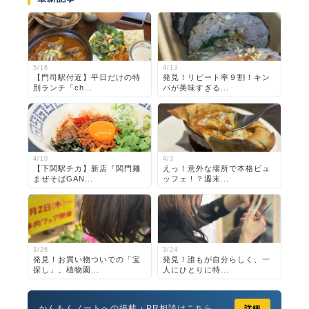
5/16
4/13
【門司駅付近】平日だけの特
発見！リピート率９割！キン
別ランチ「ch...
パが美味すぎる...
4/10
4/3
【下関駅チカ】新店『関門麺
えっ！意外な場所で本格ビュ
まぜそばGAN...
ッフェ！？週末...
3/26
3/24
発見！お買い物ついでの「宝
発見！誰もが自分らしく、一
探し」。植物園...
人にひとりに特...
かんもんノートへの掲載・PR相談はこちら
詳細