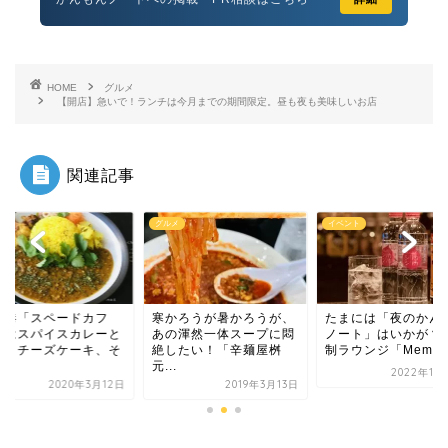
HOME
グルメ
【開店】急いで！ランチは今月までの期間限定。昼も夜も美味しいお店
関連記事
メ
イベント
カフェ
かろうが暑かろうが、
たまには「夜のかんもん
門司港「スペードカ
の渾然一体スープに悶
ノート」はいかが？会員
ェ」はスパイスカレ
したい！「辛麺屋桝
制ラウンジ「Membe...
バスクチーズケーキ
.
し...
2022年11月16日
2019年3月13日
2020年3