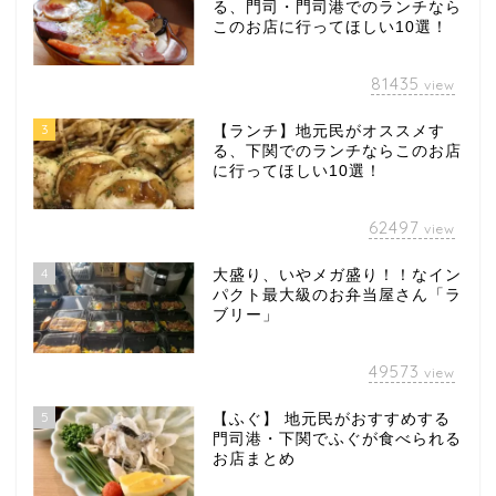
る、門司・門司港でのランチなら
このお店に行ってほしい10選！
81435
view
3
【ランチ】地元民がオススメす
る、下関でのランチならこのお店
に行ってほしい10選！
62497
view
4
大盛り、いやメガ盛り！！なイン
パクト最大級のお弁当屋さん「ラ
ブリー」
49573
view
5
【ふぐ】 地元民がおすすめする
門司港・下関でふぐが食べられる
お店まとめ