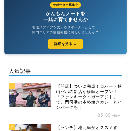
サポーター募集中
かんもんノートを
一緒に育てませんか
地域メディアを支えるサポーターとして、
関門エリアの情報発信に関わりませんか？
詳細を見る →
人気記事
1
【開店】ついに完成！ロバート秋
山パパの新店が移転オープン！
「ファンキータイガーアジト」
で、門司港の本格焼きカレーとハ
ンバーグを！
83185
view
2
【ランチ】地元民がオススメす