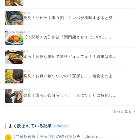
4/13
発見！リピート率９割！キンパが美味すぎると話...
4/10
【下関駅チカ】新店『関門麺まぜそばGANG』...
4/3
えっ！意外な場所で本格ビュッフェ！？週末は満...
3/26
発見！お買い物ついでの「宝探し」。植物園のよ...
3/24
発見！誰もが自分らしく、一人にひとりに特化し...
もっと見る >
よく読まれている記事
UPDATE
【門司駅付近】平日だけの特別ランチ「choi-n...
1