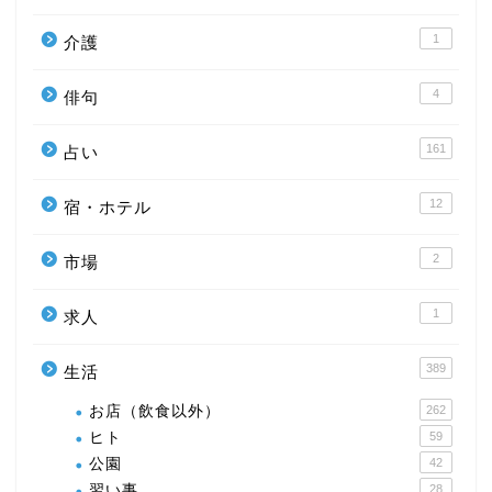
1
介護
4
俳句
161
占い
12
宿・ホテル
2
市場
1
求人
389
生活
お店（飲食以外）
262
ヒト
59
公園
42
習い事
28