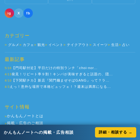
ig
X
fb
カテゴリー
グルメ
カフェ
観光
イベント
テイクアウト
スイーツ
生活
占い
最新記事
【門司駅付近】平日だけの特別ランチ「choi-nor...
5/16
発見！リピート率９割！キンパが美味すぎると話題の、隠...
4/13
【下関駅チカ】新店『関門麺まぜそばGANG』って？ラ...
4/10
えっ！意外な場所で本格ビュッフェ！？週末は満席になる...
4/3
サイト情報
かんもんノートとは
>
掲載・広告のご相談
>
サポーター募集
>
かんもんノートへの掲載・広告相談
詳細・相談する →
お問い合わせ
>