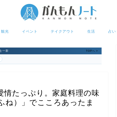
観光
イベント
テイクアウト
生活
占い
を一新
TOPへ >
愛情たっぷり。家庭料理の味
ふね）」でこころあったま