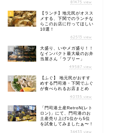
81475
view
【ランチ】地元民がオスス
3
メする、下関でのランチな
らこのお店に行ってほしい
10選！
62513
view
大盛り、いやメガ盛り！！
4
なインパクト最大級のお弁
当屋さん「ラブリー」
49587
view
【ふぐ】 地元民がおすす
5
めする門司港・下関でふぐ
が食べられるお店まとめ
40135
view
「門司港土産RetroN(レト
6
ロン)」にて、門司港のお
土産売り上げ1位から5位
を試食してみましたぁ〜！
36433
view