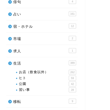
俳句
4
占い
161
宿・ホテル
12
市場
2
求人
1
生活
389
お店（飲食以外）
262
ヒト
59
公園
42
習い事
28
移転
9