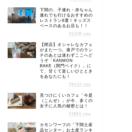
下関の、子連れ・赤ちゃん
7
連れでも行けるおすすめの
レストラン8選！キッズス
ペースのあるお店も！！
35238
view
【閉店】オシャレなカフェ
8
がまた一つ。唐戸でのラン
チのあとは迷わずここへど
うぞ「KANMON
BAKE（関門ベイク）」に
て、甘くて楽しいひととき
をあなたにも！
34026
view
見つけにくいカフェ「今是
9
（こんぜ）」が今、多くの
女子に人気の秘密とは！
32840
view
カモンワーフの「下関土産
10
品センター」お土産ランキ