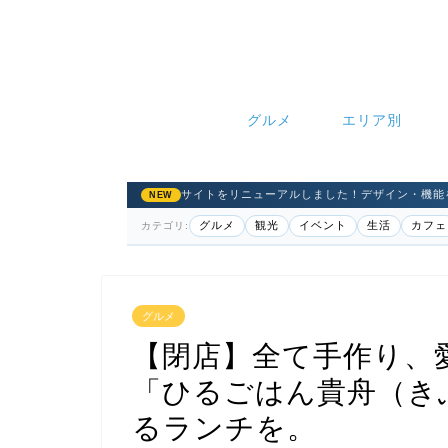
グルメ
エリア別
サイトをリニューアルしました！デザイン・機能
NEW
グルメ
観光
イベント
生活
カフェ
カテゴリ:
グルメ
【閉店】全て手作り、
「ひるごはん貴舟（き
るランチを。