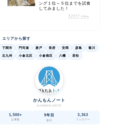
ング１位～５位までを試食
してみました！
32517
view
エリアから探す
下関市
門司港
唐戸
長府
安岡
彦島
菊川
北九州
小倉北区
小倉南区
八幡
若松
かんもんノート
KANMON NOTE
1,500+
3,363
9年目
記事数
フォロワー
創刊