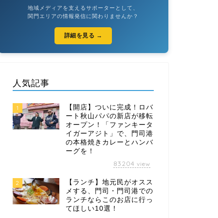
地域メディアを支えるサポーターとして、
関門エリアの情報発信に関わりませんか？
詳細を見る →
人気記事
【開店】ついに完成！ロバ
1
ート秋山パパの新店が移転
オープン！「ファンキータ
イガーアジト」で、門司港
の本格焼きカレーとハンバ
ーグを！
83204
view
【ランチ】地元民がオスス
2
メする、門司・門司港での
ランチならこのお店に行っ
てほしい10選！