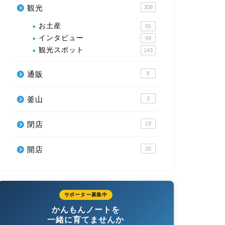
観光
308
お土産
55
インタビュー
94
観光スポット
143
通販
8
釜山
3
閉店
19
開店
28
サポーター募集中
かんもんノートを
一緒に育てませんか