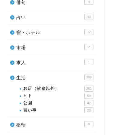
俳句
4
占い
161
宿・ホテル
12
市場
2
求人
1
生活
389
お店（飲食以外）
262
ヒト
59
公園
42
習い事
28
移転
9