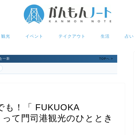
観光
イベント
テイクアウト
生活
占い
を一新
TOPへ >
！「 FUKUOKA
に泊まって門司港観光のひととき