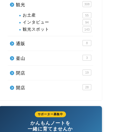
観光
308
お土産
55
インタビュー
94
観光スポット
143
通販
8
釜山
3
閉店
19
開店
28
サポーター募集中
かんもんノートを
一緒に育てませんか