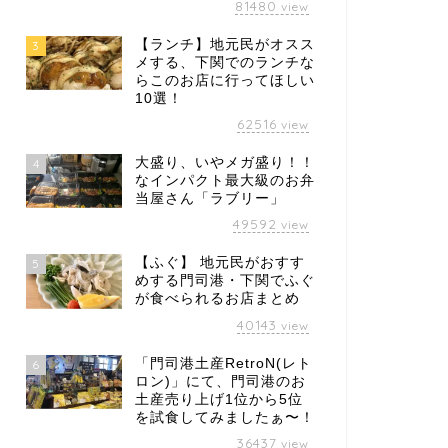
81480
view
【ランチ】地元民がオスス
3
メする、下関でのランチな
らこのお店に行ってほしい
10選！
62516
view
大盛り、いやメガ盛り！！
4
なインパクト最大級のお弁
当屋さん「ラブリー」
49592
view
【ふぐ】 地元民がおすす
5
めする門司港・下関でふぐ
が食べられるお店まとめ
40143
view
「門司港土産RetroN(レト
6
ロン)」にて、門司港のお
土産売り上げ1位から5位
を試食してみましたぁ〜！
36437
view