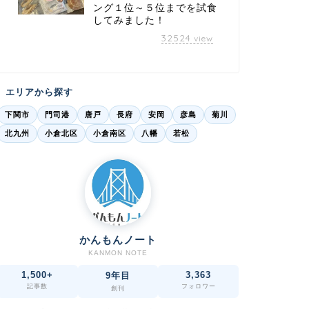
ング１位～５位までを試食
してみました！
32524
view
エリアから探す
下関市
門司港
唐戸
長府
安岡
彦島
菊川
北九州
小倉北区
小倉南区
八幡
若松
かんもんノート
KANMON NOTE
1,500+
3,363
9年目
記事数
フォロワー
創刊