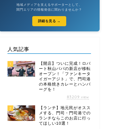
地域メディアを支えるサポーターとして、
関門エリアの情報発信に関わりませんか？
詳細を見る →
人気記事
【開店】ついに完成！ロバ
1
ート秋山パパの新店が移転
オープン！「ファンキータ
イガーアジト」で、門司港
の本格焼きカレーとハンバ
ーグを！
83209
view
【ランチ】地元民がオスス
2
メする、門司・門司港での
ランチならこのお店に行っ
てほしい10選！