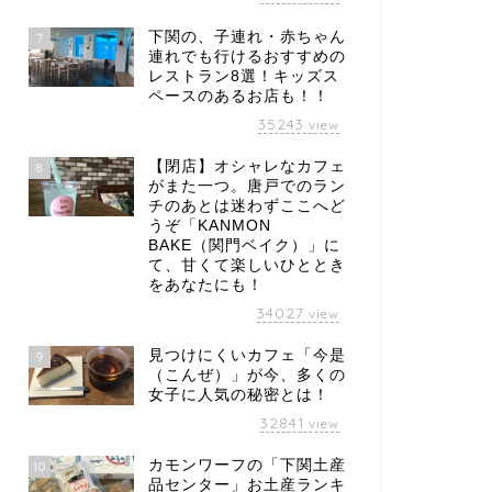
下関の、子連れ・赤ちゃん
7
連れでも行けるおすすめの
レストラン8選！キッズス
ペースのあるお店も！！
35243
view
【閉店】オシャレなカフェ
8
がまた一つ。唐戸でのラン
チのあとは迷わずここへど
うぞ「KANMON
BAKE（関門ベイク）」に
て、甘くて楽しいひととき
をあなたにも！
34027
view
見つけにくいカフェ「今是
9
（こんぜ）」が今、多くの
女子に人気の秘密とは！
32841
view
カモンワーフの「下関土産
10
品センター」お土産ランキ