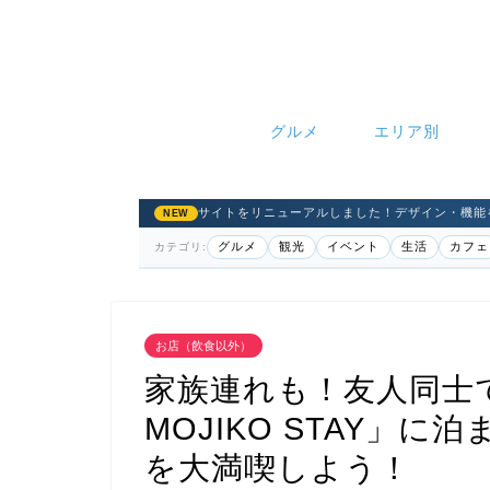
グルメ
エリア別
サイトをリニューアルしました！デザイン・機能
NEW
グルメ
観光
イベント
生活
カフェ
カテゴリ:
お店（飲食以外）
家族連れも！友人同士でも
MOJIKO STAY」
を大満喫しよう！