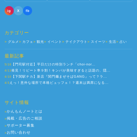
ig
X
fb
カテゴリー
グルメ
カフェ
観光
イベント
テイクアウト
スイーツ
生活
占い
最新記事
【門司駅付近】平日だけの特別ランチ「choi-nor...
5/16
発見！リピート率９割！キンパが美味すぎると話題の、隠...
4/13
【下関駅チカ】新店『関門麺まぜそばGANG』って？ラ...
4/10
えっ！意外な場所で本格ビュッフェ！？週末は満席になる...
4/3
サイト情報
かんもんノートとは
>
掲載・広告のご相談
>
サポーター募集
>
お問い合わせ
>