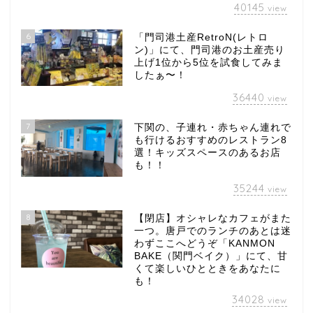
40145
view
6
「門司港土産RetroN(レトロ
ン)」にて、門司港のお土産売り
上げ1位から5位を試食してみま
したぁ〜！
36440
view
7
下関の、子連れ・赤ちゃん連れで
も行けるおすすめのレストラン8
選！キッズスペースのあるお店
も！！
35244
view
8
【閉店】オシャレなカフェがまた
一つ。唐戸でのランチのあとは迷
わずここへどうぞ「KANMON
BAKE（関門ベイク）」にて、甘
くて楽しいひとときをあなたに
も！
34028
view