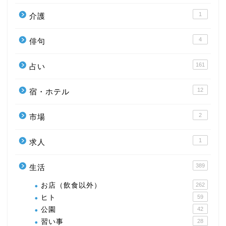
1
介護
4
俳句
161
占い
12
宿・ホテル
2
市場
1
求人
389
生活
お店（飲食以外）
262
ヒト
59
公園
42
習い事
28