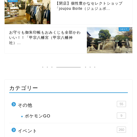
【閉店】個性豊かなセレクトショップ
「joujou Boite（ジュジュボ...
お守りも御朱印帳もおみくじも全部かわ
いい！！「甲宗八幡宮（甲宗八幡神
社）...
カテゴリー
55
その他
ポケモンGO
9
260
イベント