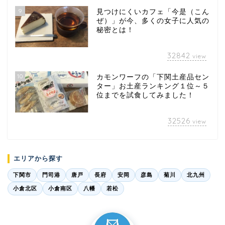
9
見つけにくいカフェ「今是（こん
ぜ）」が今、多くの女子に人気の
秘密とは！
32842
view
10
カモンワーフの「下関土産品セン
ター」お土産ランキング１位～５
位までを試食してみました！
32526
view
エリアから探す
下関市
門司港
唐戸
長府
安岡
彦島
菊川
北九州
小倉北区
小倉南区
八幡
若松