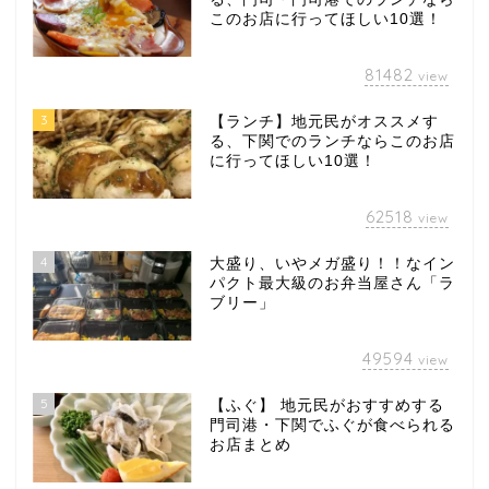
このお店に行ってほしい10選！
81482
view
3
【ランチ】地元民がオススメす
る、下関でのランチならこのお店
に行ってほしい10選！
62518
view
4
大盛り、いやメガ盛り！！なイン
パクト最大級のお弁当屋さん「ラ
ブリー」
49594
view
5
【ふぐ】 地元民がおすすめする
門司港・下関でふぐが食べられる
お店まとめ