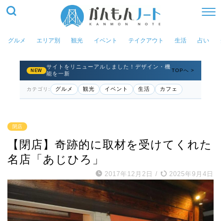
グルメ
エリア別
観光
イベント
テイクアウト
生活
占い
サイトをリニューアルしました！デザイン・機
TOPへ >
NEW
能を一新
グルメ
観光
イベント
生活
カフェ
カテゴリ:
閉店
【閉店】奇跡的に取材を受けてくれた
名店「あじひろ」
2017年12月2日
/
2025年9月4日