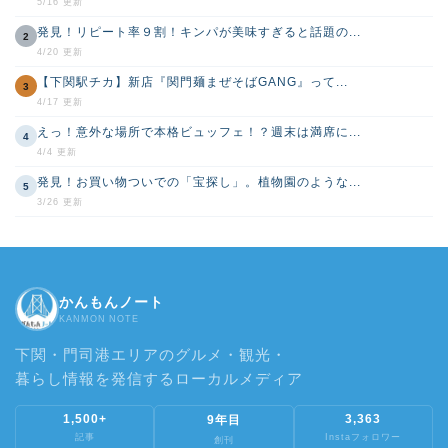
5/16 更新
発見！リピート率９割！キンパが美味すぎると話題の...
2
4/20 更新
【下関駅チカ】新店『関門麺まぜそばGANG』って...
3
4/17 更新
えっ！意外な場所で本格ビュッフェ！？週末は満席に...
4
4/4 更新
発見！お買い物ついでの「宝探し」。植物園のような...
5
3/26 更新
かんもんノート
KANMON NOTE
下関・門司港エリアのグルメ・観光・
暮らし情報を発信するローカルメディア
1,500+
3,363
9年目
記事
Instaフォロワー
創刊