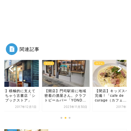
関連記事
カフェ
カフェ
閉店】積極的に支えて
【開店】門司駅前に地域
【閉店】キッズスペ
らっちゃう古書店「シ
密着の酒屋さん。クラフ
完備！「cafe de
ネコブックストア」
トビールバー「YOND...
curage（カフェ...
2017年12月1日
2023年11月30日
2017年1