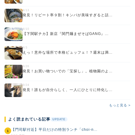
4/13
発見！リピート率９割！キンパが美味すぎると話...
4/10
【下関駅チカ】新店『関門麺まぜそばGANG』...
4/3
えっ！意外な場所で本格ビュッフェ！？週末は満...
3/26
発見！お買い物ついでの「宝探し」。植物園のよ...
3/24
発見！誰もが自分らしく、一人にひとりに特化し...
もっと見る >
よく読まれている記事
UPDATE
【門司駅付近】平日だけの特別ランチ「choi-n...
1