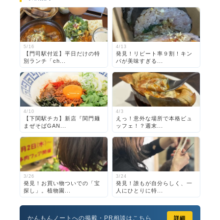
5/16
4/13
【門司駅付近】平日だけの特
発見！リピート率９割！キン
別ランチ「ch...
パが美味すぎる...
4/10
4/3
【下関駅チカ】新店『関門麺
えっ！意外な場所で本格ビュ
まぜそばGAN...
ッフェ！？週末...
3/26
3/24
発見！お買い物ついでの「宝
発見！誰もが自分らしく、一
探し」。植物園...
人にひとりに特...
かんもんノートへの掲載・PR相談はこちら
詳細