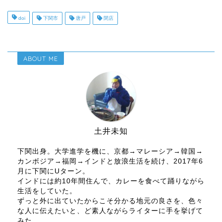
doi
下関市
唐戸
閉店
ABOUT ME
土井未知
下関出身。大学進学を機に、京都→マレーシア→韓国→
カンボジア→福岡→インドと放浪生活を続け、2017年6
月に下関にUターン。
インドには約10年間住んで、カレーを食べて踊りながら
生活をしていた。
ずっと外に出ていたからこそ分かる地元の良さを、色々
な人に伝えたいと、ど素人ながらライターに手を挙げて
みた。