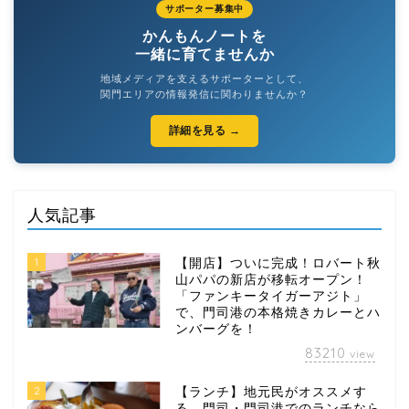
サポーター募集中
かんもんノートを
一緒に育てませんか
地域メディアを支えるサポーターとして、
関門エリアの情報発信に関わりませんか？
詳細を見る →
人気記事
1
【開店】ついに完成！ロバート秋
山パパの新店が移転オープン！
「ファンキータイガーアジト」
で、門司港の本格焼きカレーとハ
ンバーグを！
83210
view
2
【ランチ】地元民がオススメす
る、門司・門司港でのランチなら