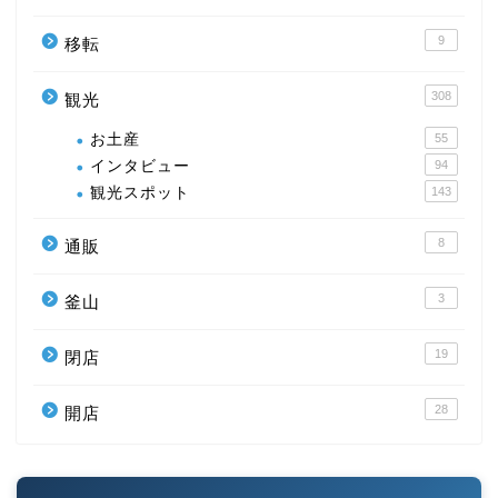
9
移転
308
観光
お土産
55
インタビュー
94
観光スポット
143
8
通販
3
釜山
19
閉店
28
開店