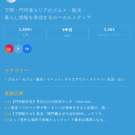
下関・門司港エリアのグルメ・観光・
暮らし情報を発信するローカルメディア
1,500+
3,363
9年目
記事
Instaフォロワー
創刊
ig
X
fb
カテゴリー
グルメ
カフェ
観光
イベント
テイクアウト
スイーツ
生活
占い
最新記事
【門司駅付近】平日だけの特別ランチ「choi-nor...
5/16
発見！リピート率９割！キンパが美味すぎると話題の、隠...
4/13
【下関駅チカ】新店『関門麺まぜそばGANG』って？ラ...
4/10
えっ！意外な場所で本格ビュッフェ！？週末は満席になる...
4/3