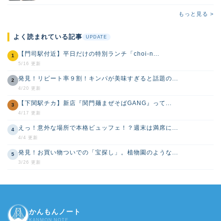
もっと見る >
よく読まれている記事
UPDATE
【門司駅付近】平日だけの特別ランチ「choi-n...
1
5/16 更新
発見！リピート率９割！キンパが美味すぎると話題の...
2
4/20 更新
【下関駅チカ】新店『関門麺まぜそばGANG』って...
3
4/17 更新
えっ！意外な場所で本格ビュッフェ！？週末は満席に...
4
4/4 更新
発見！お買い物ついでの「宝探し」。植物園のような...
5
3/26 更新
かんもんノート
KANMON NOTE