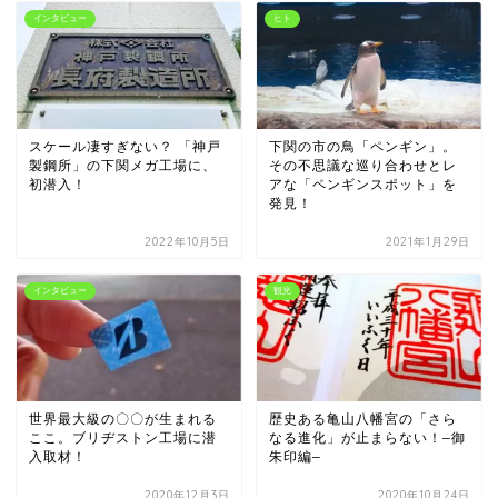
インタビュー
ヒト
スケール凄すぎない？ 「神戸
下関の市の鳥「ペンギン」。
製鋼所」の下関メガ工場に、
その不思議な巡り合わせとレ
初潜入！
アな「ペンギンスポット」を
発見！
2022年10月5日
2021年1月29日
インタビュー
観光
世界最大級の〇〇が生まれる
歴史ある亀山八幡宮の「さら
ここ。ブリヂストン工場に潜
なる進化」が止まらない！–御
入取材！
朱印編–
2020年12月3日
2020年10月24日