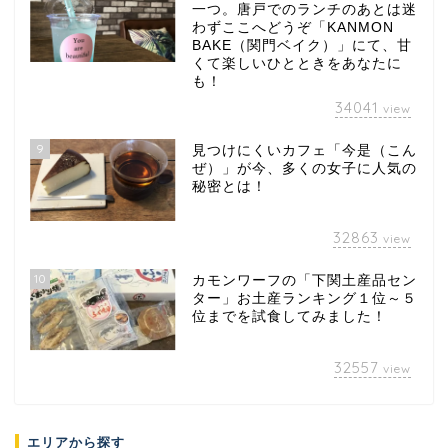
一つ。唐戸でのランチのあとは迷
わずここへどうぞ「KANMON
BAKE（関門ベイク）」にて、甘
くて楽しいひとときをあなたに
も！
34041
view
9
見つけにくいカフェ「今是（こん
ぜ）」が今、多くの女子に人気の
秘密とは！
32863
view
10
カモンワーフの「下関土産品セン
ター」お土産ランキング１位～５
位までを試食してみました！
32557
view
エリアから探す