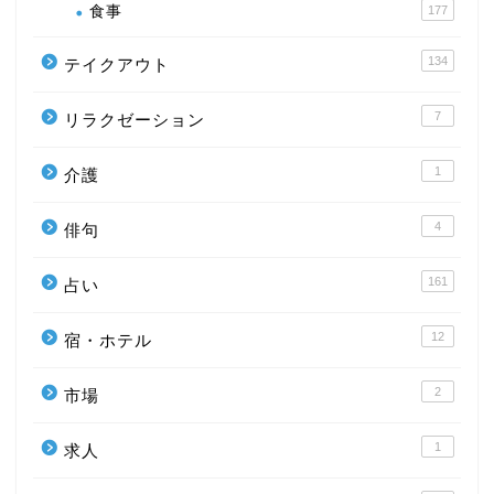
食事
177
134
テイクアウト
7
リラクゼーション
1
介護
4
俳句
161
占い
12
宿・ホテル
2
市場
1
求人