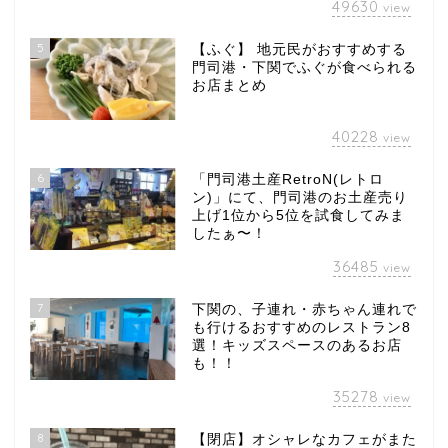
49630
view
5
【ふぐ】 地元民がおすすめする
門司港・下関でふぐが食べられる
お店まとめ
40228
view
6
「門司港土産RetroN(レトロ
ン)」にて、門司港のお土産売り
上げ1位から5位を試食してみま
したぁ〜！
36485
view
7
下関の、子連れ・赤ちゃん連れで
も行けるおすすめのレストラン8
選！キッズスペースのあるお店
も！！
35278
view
8
【閉店】オシャレなカフェがまた