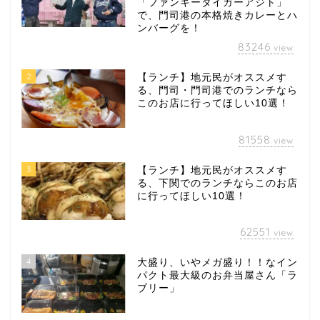
「ファンキータイガーアジト」
で、門司港の本格焼きカレーとハ
ンバーグを！
83246
view
2
【ランチ】地元民がオススメす
る、門司・門司港でのランチなら
このお店に行ってほしい10選！
81558
view
3
【ランチ】地元民がオススメす
る、下関でのランチならこのお店
に行ってほしい10選！
62551
view
4
大盛り、いやメガ盛り！！なイン
パクト最大級のお弁当屋さん「ラ
ブリー」