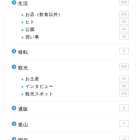
389
生活
お店（飲食以外）
262
ヒト
59
公園
42
習い事
28
9
移転
308
観光
お土産
55
インタビュー
94
観光スポット
143
8
通販
3
釜山
19