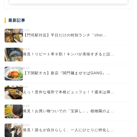
最新記事
5/16
【門司駅付近】平日だけの特別ランチ「choi...
4/13
発見！リピート率９割！キンパが美味すぎると話...
4/10
【下関駅チカ】新店『関門麺まぜそばGANG』...
4/3
えっ！意外な場所で本格ビュッフェ！？週末は満...
3/26
発見！お買い物ついでの「宝探し」。植物園のよ...
3/24
発見！誰もが自分らしく、一人にひとりに特化し...