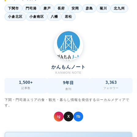
下関市
門司港
唐戸
長府
安岡
彦島
菊川
北九州
小倉北区
小倉南区
八幡
若松
かんもんノート
KANMON NOTE
1,500+
3,363
9年目
記事数
フォロワー
創刊
下関・門司港エリアの食・観光・暮らし情報を発信するローカルメディアで
す。
ig
X
fb