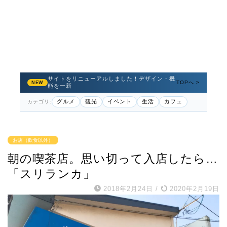
サイトをリニューアルしました！デザイン・機
TOPへ >
NEW
能を一新
グルメ
観光
イベント
生活
カフェ
カテゴリ:
お店（飲食以外）
朝の喫茶店。思い切って入店したら…
「スリランカ」
2018年2月24日
/
2020年2月19日