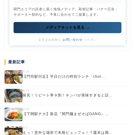
関門エリアの読者に届く地域メディア。取材記事・バナー広告・
サポーター契約など、予算に合わせてご提案します。
メディアキットを見る →
まずはお気軽に
お問い合わせ
ください
最新記事
5/16
【門司駅付近】平日だけの特別ランチ「choi...
4/13
発見！リピート率９割！キンパが美味すぎると話...
4/10
【下関駅チカ】新店『関門麺まぜそばGANG』...
4/3
えっ！意外な場所で本格ビュッフェ！？週末は満...