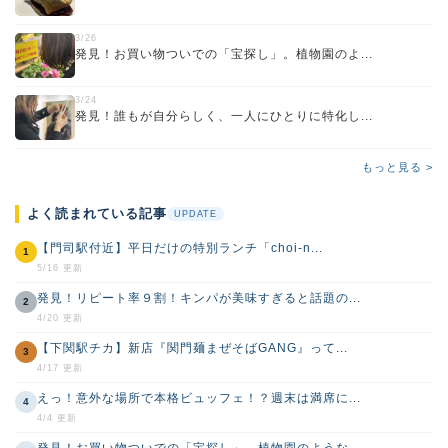
3/26
発見！お買い物ついでの「宝探し」。植物園のよ...
3/24
発見！誰もが自分らしく、一人にひとりに特化し...
もっと見る >
よく読まれている記事
UPDATE
【門司駅付近】平日だけの特別ランチ「choi-n...
1
5/16 更新
発見！リピート率９割！キンパが美味すぎると話題の...
2
4/20 更新
【下関駅チカ】新店『関門麺まぜそばGANG』って...
3
4/17 更新
えっ！意外な場所で本格ビュッフェ！？週末は満席に...
4
4/4 更新
発見！お買い物ついでの「宝探し」。植物園のような...