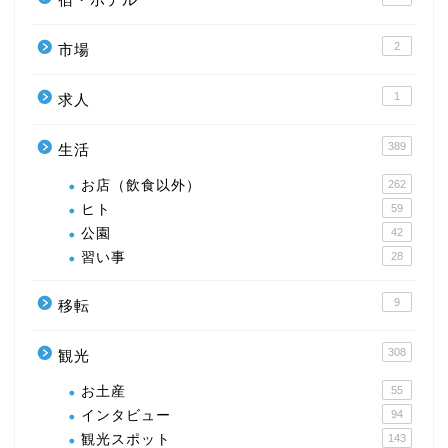
2
市場
1
求人
389
生活
お店（飲食以外）
262
ヒト
59
公園
42
習い事
28
9
移転
308
観光
お土産
55
インタビュー
94
観光スポット
143