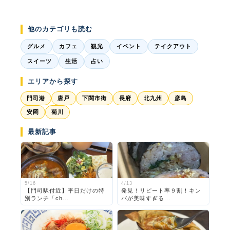
他のカテゴリも読む
グルメ
カフェ
観光
イベント
テイクアウト
スイーツ
生活
占い
エリアから探す
門司港
唐戸
下関市街
長府
北九州
彦島
安岡
菊川
最新記事
5/16
4/13
【門司駅付近】平日だけの特
発見！リピート率９割！キン
別ランチ「ch...
パが美味すぎる...