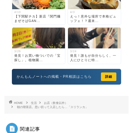
4/10
4/3
【下関駅チカ】新店『関門麺
えっ！意外な場所で本格ビュ
まぜそばGAN...
ッフェ！？週末...
3/26
3/24
発見！お買い物ついでの「宝
発見！誰もが自分らしく、一
探し」。植物園...
人にひとりに特...
かんもんノートへの掲載・PR相談はこちら
詳細
HOME
生活
お店（飲食以外）
朝の喫茶店。思い切って入店したら…「スリランカ」
関連記事