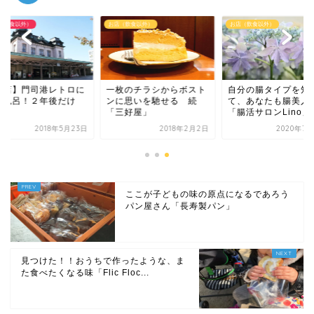
（飲食以外）
お店（飲食以外）
お店（飲食以外）
開店】門司港レトロに
一枚のチラシからボスト
自分の腸タイプを知
天風呂！２年後だけ
ンに思いを馳せる 続
て、あなたも腸美人
！！
「三好屋」
「腸活サロンLino」
2018年5月23日
2018年2月2日
2020年7月
ここが子どもの味の原点になるであろう
パン屋さん「長寿製パン」
見つけた！！おうちで作ったような、ま
た食べたくなる味「Flic Floc...