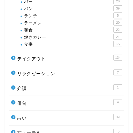
バー
20
パン
39
ランチ
5
ラーメン
20
和食
22
焼きカレー
21
食事
177
134
テイクアウト
7
リラクゼーション
1
介護
4
俳句
161
占い
12
宿・ホテル