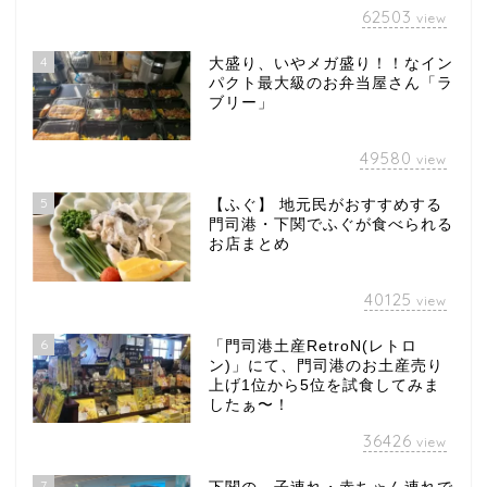
62503
view
4
大盛り、いやメガ盛り！！なイン
パクト最大級のお弁当屋さん「ラ
ブリー」
49580
view
5
【ふぐ】 地元民がおすすめする
門司港・下関でふぐが食べられる
お店まとめ
40125
view
6
「門司港土産RetroN(レトロ
ン)」にて、門司港のお土産売り
上げ1位から5位を試食してみま
したぁ〜！
36426
view
7