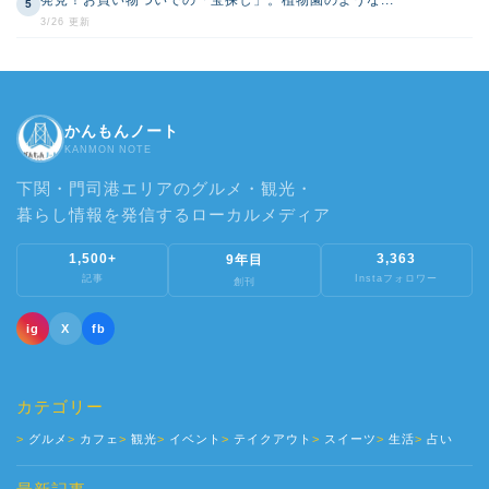
5
3/26 更新
かんもんノート
KANMON NOTE
下関・門司港エリアのグルメ・観光・
暮らし情報を発信するローカルメディア
1,500+
3,363
9年目
記事
Instaフォロワー
創刊
ig
X
fb
カテゴリー
グルメ
カフェ
観光
イベント
テイクアウト
スイーツ
生活
占い