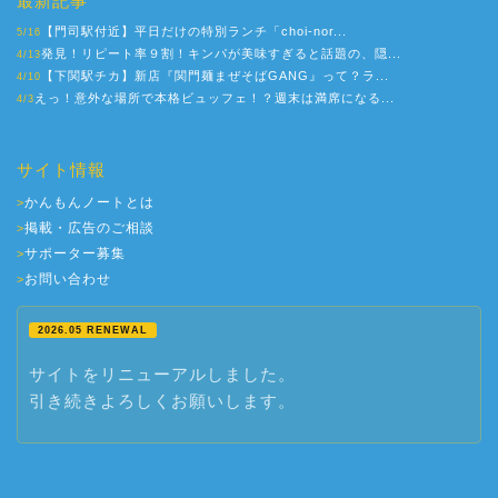
最新記事
【門司駅付近】平日だけの特別ランチ「choi-nor...
5/16
発見！リピート率９割！キンパが美味すぎると話題の、隠...
4/13
【下関駅チカ】新店『関門麺まぜそばGANG』って？ラ...
4/10
えっ！意外な場所で本格ビュッフェ！？週末は満席になる...
4/3
サイト情報
かんもんノートとは
>
掲載・広告のご相談
>
サポーター募集
>
お問い合わせ
>
2026.05 RENEWAL
サイトをリニューアルしました。
引き続きよろしくお願いします。