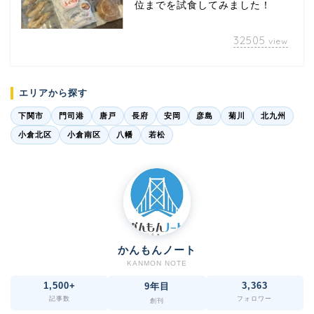
位までを試食してみました！
32505
view
エリアから探す
下関市
門司港
唐戸
長府
安岡
彦島
菊川
北九州
小倉北区
小倉南区
八幡
若松
かんもんノート
KANMON NOTE
1,500+
3,363
9年目
記事数
フォロワー
創刊