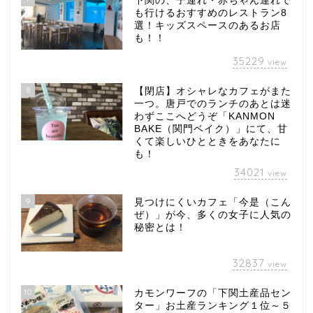
下関の、子連れ・赤ちゃん連れで
も行けるおすすめのレストラン8
選！キッズスペースのあるお店
も！！
35229
view
8
【閉店】オシャレなカフェがまた
一つ。唐戸でのランチのあとは迷
わずここへどうぞ「KANMON
BAKE（関門ベイク）」にて、甘
くて楽しいひとときをあなたに
も！
34021
view
9
見つけにくいカフェ「今是（こん
ぜ）」が今、多くの女子に人気の
秘密とは！
32837
view
10
カモンワーフの「下関土産品セン
ター」お土産ランキング１位～５