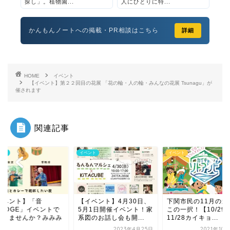
探し」。植物園...
人にひとりに特...
かんもんノートへの掲載・PR相談はこちら
詳細
HOME
イベント
【イベント】第２２回目の花展 「花の輪・人の輪・みんなの花展 Tsunagu」が
催されます
関連記事
ント
イベント
イベント
イベント】「音
【イベント】4月30日、
下関市民の11月の週
RIDGE」イベントで
5月1日開催イベント！家
この一択！【10/29-
杯しませんか？みみみ
系図のお話し会も開...
11/28カイキョ...
.
2023年4月25日
2021年10