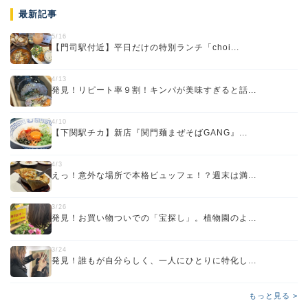
最新記事
5/16
【門司駅付近】平日だけの特別ランチ「choi...
4/13
発見！リピート率９割！キンパが美味すぎると話...
4/10
【下関駅チカ】新店『関門麺まぜそばGANG』...
4/3
えっ！意外な場所で本格ビュッフェ！？週末は満...
3/26
発見！お買い物ついでの「宝探し」。植物園のよ...
3/24
発見！誰もが自分らしく、一人にひとりに特化し...
もっと見る >