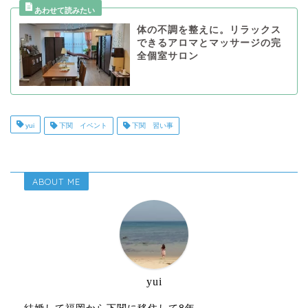
体の不調を整えに。リラックス
できるアロマとマッサージの完
全個室サロン
yui
下関 イベント
下関 習い事
ABOUT ME
yui