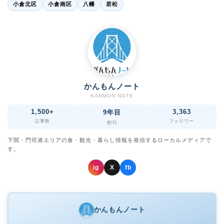
小倉北区
小倉南区
八幡
若松
かんもんノート
KANMON NOTE
1,500+
3,363
9年目
記事数
フォロワー
創刊
下関・門司港エリアの食・観光・暮らし情報を発信するローカルメディアで
す。
ig
X
fb
かんもんノート