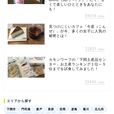
くて楽しいひとときをあなたに
も！
34018
view
9
見つけにくいカフェ「今是（こん
ぜ）」が今、多くの女子に人気の
秘密とは！
32831
view
10
カモンワーフの「下関土産品セン
ター」お土産ランキング１位～５
位までを試食してみました！
32496
view
エリアから探す
下関市
門司港
唐戸
長府
安岡
彦島
菊川
北九州