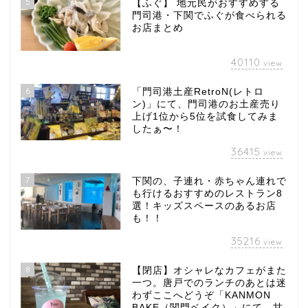
5
【ふぐ】 地元民がおすすめする
門司港・下関でふぐが食べられる
お店まとめ
40110
view
6
「門司港土産RetroN(レトロ
ン)」にて、門司港のお土産売り
上げ1位から5位を試食してみま
したぁ〜！
36415
view
7
下関の、子連れ・赤ちゃん連れで
も行けるおすすめのレストラン8
選！キッズスペースのあるお店
も！！
35216
view
8
【閉店】オシャレなカフェがまた
一つ。唐戸でのランチのあとは迷
わずここへどうぞ「KANMON
BAKE（関門ベイク）」にて、甘