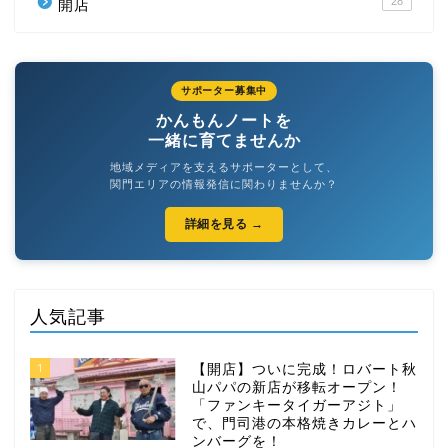
28
開店
サポーター募集中
かんもんノートを
一緒に育てませんか
地域メディアを支えるサポーターとして、
関門エリアの情報発信に関わりませんか？
詳細を見る →
人気記事
1
【開店】ついに完成！ロバート秋
山パパの新店が移転オープン！
「ファンキータイガーアジト」
で、門司港の本格焼きカレーとハ
ンバーグを！