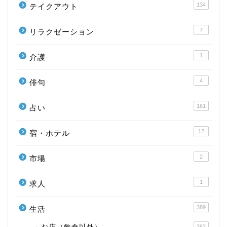
134
テイクアウト
7
リラクゼーション
1
介護
4
俳句
161
占い
12
宿・ホテル
2
市場
1
求人
389
生活
262