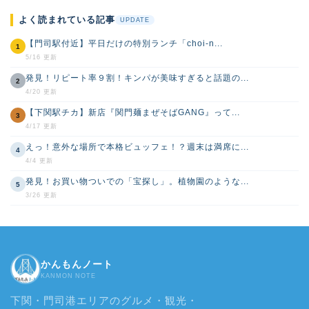
よく読まれている記事
UPDATE
【門司駅付近】平日だけの特別ランチ「choi-n...
1
5/16 更新
発見！リピート率９割！キンパが美味すぎると話題の...
2
4/20 更新
【下関駅チカ】新店『関門麺まぜそばGANG』って...
3
4/17 更新
えっ！意外な場所で本格ビュッフェ！？週末は満席に...
4
4/4 更新
発見！お買い物ついでの「宝探し」。植物園のような...
5
3/26 更新
かんもんノート
KANMON NOTE
下関・門司港エリアのグルメ・観光・