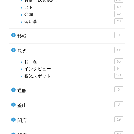
お店（飲食以外）
ヒト
59
公園
42
習い事
28
9
移転
308
観光
お土産
55
インタビュー
94
観光スポット
143
8
通販
3
釜山
19
閉店