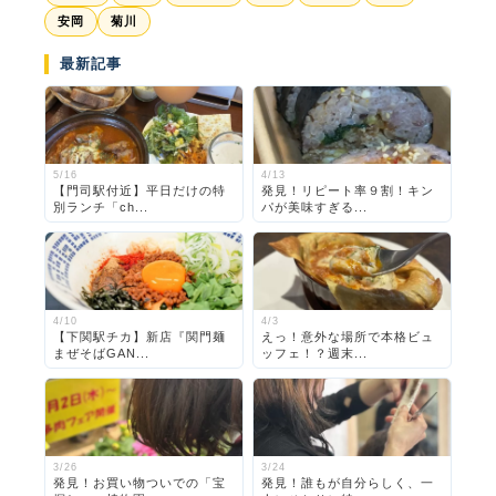
安岡
菊川
最新記事
5/16
4/13
【門司駅付近】平日だけの特
発見！リピート率９割！キン
別ランチ「ch...
パが美味すぎる...
4/10
4/3
【下関駅チカ】新店『関門麺
えっ！意外な場所で本格ビュ
まぜそばGAN...
ッフェ！？週末...
3/26
3/24
発見！お買い物ついでの「宝
発見！誰もが自分らしく、一