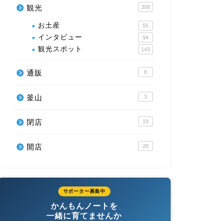
観光
308
お土産
55
インタビュー
94
観光スポット
143
通販
8
釜山
3
閉店
19
開店
28
サポーター募集中
かんもんノートを
一緒に育てませんか