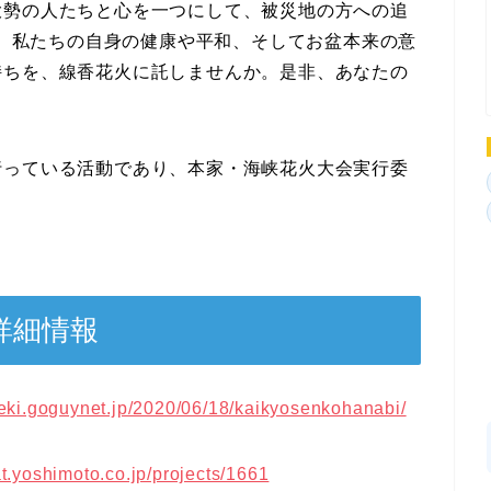
大勢の人たちと心を一つにして、被災地の方への追
たち、私たちの自身の健康や平和、そしてお盆本来の意
持ちを、線香花火に託しませんか。是非、あなたの
行っている活動であり、本家・海峡花火大会実行委
詳細情報
seki.goguynet.jp/2020/06/18/kaikyosenkohanabi/
hat.yoshimoto.co.jp/projects/1661