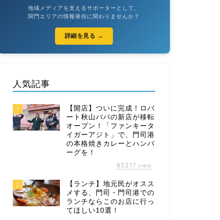
地域メディアを支えるサポーターとして、
関門エリアの情報発信に関わりませんか？
詳細を見る →
人気記事
【開店】ついに完成！ロバ
1
ート秋山パパの新店が移転
オープン！「ファンキータ
イガーアジト」で、門司港
の本格焼きカレーとハンバ
ーグを！
83217
view
【ランチ】地元民がオスス
2
メする、門司・門司港での
ランチならこのお店に行っ
てほしい10選！