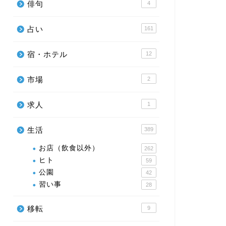
俳句
4
占い
161
宿・ホテル
12
市場
2
求人
1
生活
389
お店（飲食以外）
262
ヒト
59
公園
42
習い事
28
移転
9