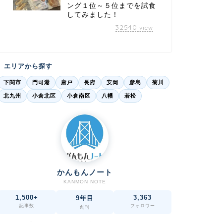
ング１位～５位までを試食
してみました！
32540
view
エリアから探す
下関市
門司港
唐戸
長府
安岡
彦島
菊川
北九州
小倉北区
小倉南区
八幡
若松
かんもんノート
KANMON NOTE
1,500+
3,363
9年目
記事数
フォロワー
創刊