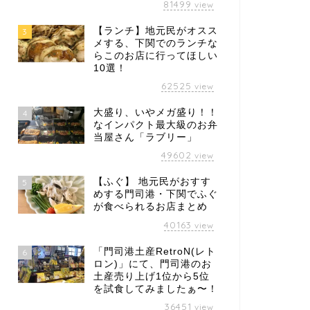
81499
view
【ランチ】地元民がオスス
3
メする、下関でのランチな
らこのお店に行ってほしい
10選！
62525
view
大盛り、いやメガ盛り！！
4
なインパクト最大級のお弁
当屋さん「ラブリー」
49602
view
【ふぐ】 地元民がおすす
5
めする門司港・下関でふぐ
が食べられるお店まとめ
40163
view
「門司港土産RetroN(レト
6
ロン)」にて、門司港のお
土産売り上げ1位から5位
を試食してみましたぁ〜！
36451
view