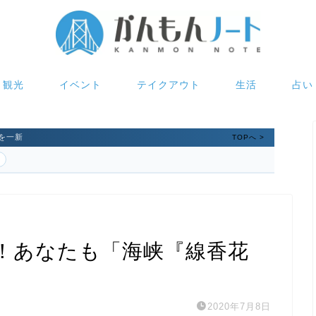
観光
イベント
テイクアウト
生活
占い
を一新
TOPへ >
！あなたも「海峡『線香花
。
2020年7月8日