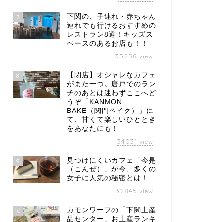
下関の、子連れ・赤ちゃん
7
連れでも行けるおすすめの
レストラン8選！キッズス
ペースのあるお店も！！
35258
view
【閉店】オシャレなカフェ
8
がまた一つ。唐戸でのラン
チのあとは迷わずここへど
うぞ「KANMON
BAKE（関門ベイク）」に
て、甘くて楽しいひととき
をあなたにも！
34031
view
見つけにくいカフェ「今是
9
（こんぜ）」が今、多くの
女子に人気の秘密とは！
32845
view
カモンワーフの「下関土産
10
品センター」お土産ランキ