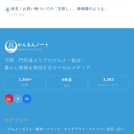
発見！お買い物ついでの「宝探し」。植物園のような...
5
3/26 更新
かんもんノート
KANMON NOTE
下関・門司港エリアのグルメ・観光・
暮らし情報を発信するローカルメディア
1,500+
3,363
9年目
記事
Instaフォロワー
創刊
ig
X
fb
カテゴリー
グルメ
カフェ
観光
イベント
テイクアウト
スイーツ
生活
占い