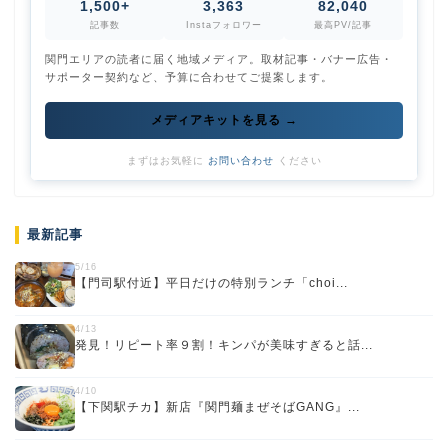
1,500+
3,363
82,040
記事数
Instaフォロワー
最高PV/記事
関門エリアの読者に届く地域メディア。取材記事・バナー広告・
サポーター契約など、予算に合わせてご提案します。
メディアキットを見る →
まずはお気軽に
お問い合わせ
ください
最新記事
5/16
【門司駅付近】平日だけの特別ランチ「choi...
4/13
発見！リピート率９割！キンパが美味すぎると話...
4/10
【下関駅チカ】新店『関門麺まぜそばGANG』...