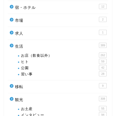
12
宿・ホテル
2
市場
1
求人
389
生活
お店（飲食以外）
262
ヒト
59
公園
42
習い事
28
9
移転
308
観光
お土産
55
インタビュー
94