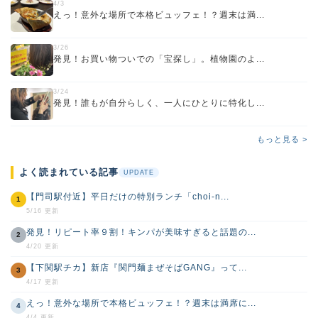
4/3
えっ！意外な場所で本格ビュッフェ！？週末は満...
3/26
発見！お買い物ついでの「宝探し」。植物園のよ...
3/24
発見！誰もが自分らしく、一人にひとりに特化し...
もっと見る >
よく読まれている記事
UPDATE
【門司駅付近】平日だけの特別ランチ「choi-n...
1
5/16 更新
発見！リピート率９割！キンパが美味すぎると話題の...
2
4/20 更新
【下関駅チカ】新店『関門麺まぜそばGANG』って...
3
4/17 更新
えっ！意外な場所で本格ビュッフェ！？週末は満席に...
4
4/4 更新