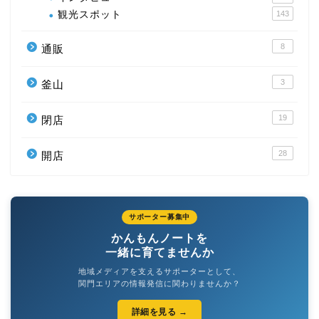
観光スポット
143
8
通販
3
釜山
19
閉店
28
開店
サポーター募集中
かんもんノートを
一緒に育てませんか
地域メディアを支えるサポーターとして、
関門エリアの情報発信に関わりませんか？
詳細を見る →