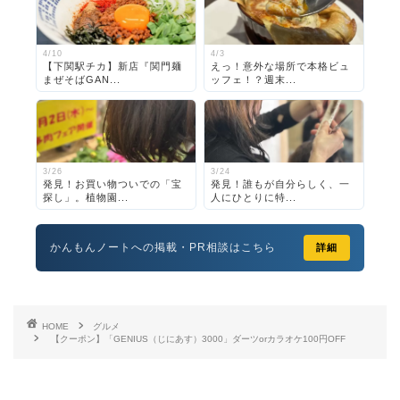
4/10
4/3
【下関駅チカ】新店『関門麺
えっ！意外な場所で本格ビュ
まぜそばGAN...
ッフェ！？週末...
3/26
3/24
発見！お買い物ついでの「宝
発見！誰もが自分らしく、一
探し」。植物園...
人にひとりに特...
かんもんノートへの掲載・PR相談はこちら
詳細
HOME
グルメ
【クーポン】「GENIUS（じにあす）3000」ダーツorカラオケ100円OFF