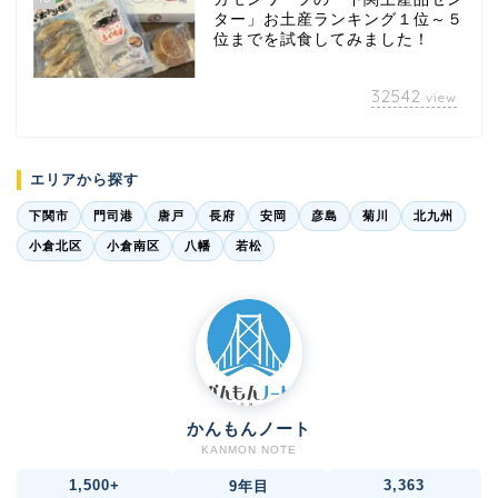
ター」お土産ランキング１位～５
位までを試食してみました！
32542
view
エリアから探す
下関市
門司港
唐戸
長府
安岡
彦島
菊川
北九州
小倉北区
小倉南区
八幡
若松
かんもんノート
KANMON NOTE
1,500+
3,363
9年目