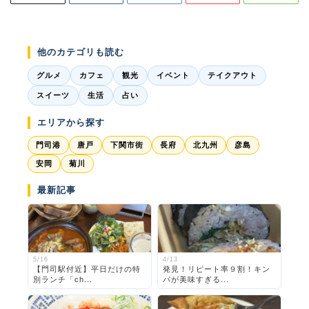
他のカテゴリも読む
グルメ
カフェ
観光
イベント
テイクアウト
スイーツ
生活
占い
エリアから探す
門司港
唐戸
下関市街
長府
北九州
彦島
安岡
菊川
最新記事
5/16
4/13
【門司駅付近】平日だけの特
発見！リピート率９割！キン
別ランチ「ch...
パが美味すぎる...