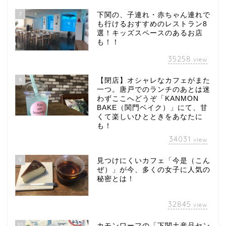
7
下関の、子連れ・赤ちゃん連れで
も行けるおすすめのレストラン8
選！キッズスペースのあるお店
も！！
35258
view
8
【閉店】オシャレなカフェがまた
一つ。唐戸でのランチのあとは迷
わずここへどうぞ「KANMON
BAKE（関門ベイク）」にて、甘
くて楽しいひとときをあなたに
も！
34031
view
9
見つけにくいカフェ「今是（こん
ぜ）」が今、多くの女子に人気の
秘密とは！
32845
view
10
カモンワーフの「下関土産品セン