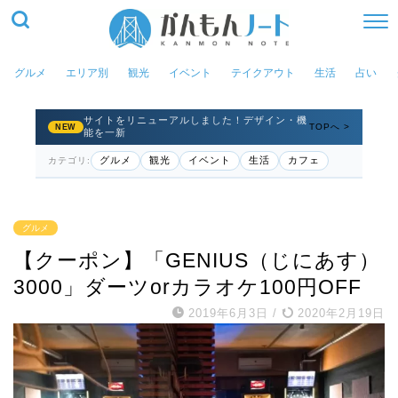
グルメ
エリア別
観光
イベント
テイクアウト
生活
占い
サイトをリニューアルしました！デザイン・機
TOPへ >
NEW
能を一新
グルメ
観光
イベント
生活
カフェ
カテゴリ:
グルメ
【クーポン】「GENIUS（じにあす）
3000」ダーツorカラオケ100円OFF
2019年6月3日
/
2020年2月19日