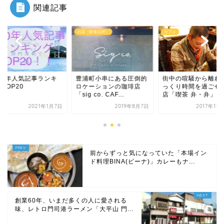
関連記事
メ
お店（飲食以外）
カフェ
020年人気記事ランキ
豊浦町小串にある圧倒的
街中の喧騒から離れ
TOP20
ロケーションの珈琲店
っくり時間を過ごせ
「sig co. CAF...
店「喫茶 弁・弁」
2021年1月7日
2019年8月7日
2017年12
前からずっと気になっていた「本場イン
ド料理BINA(ビーナ)」カレーもナ...
創業60年、いまだ多くの人に愛される
味、レトロ門司港ラーメン「大平山 門...