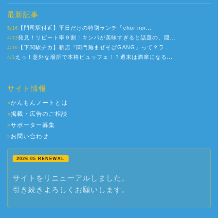
最新記事
【門司駅付近】平日だけの特別ランチ「choi-nor...
5/16
発見！リピート率９割！キンパが美味すぎると話題の、隠...
4/13
【下関駅チカ】新店『関門麺まぜそばGANG』って？ラ...
4/10
えっ！意外な場所で本格ビュッフェ！？週末は満席になる...
4/3
サイト情報
かんもんノートとは
>
掲載・広告のご相談
>
サポーター募集
>
お問い合わせ
>
2026.05 RENEWAL
サイトをリニューアルしました。
引き続きよろしくお願いします。