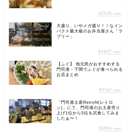
62526
view
4
大盛り、いやメガ盛り！！なイン
パクト最大級のお弁当屋さん「ラ
ブリー」
49607
view
5
【ふぐ】 地元民がおすすめする
門司港・下関でふぐが食べられる
お店まとめ
40167
view
6
「門司港土産RetroN(レトロ
ン)」にて、門司港のお土産売り
上げ1位から5位を試食してみま
したぁ〜！
36456
view