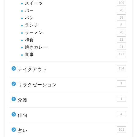
スイーツ
109
バー
20
パン
39
ランチ
5
ラーメン
20
和食
22
焼きカレー
21
食事
177
134
テイクアウト
7
リラクゼーション
1
介護
4
俳句
161
占い