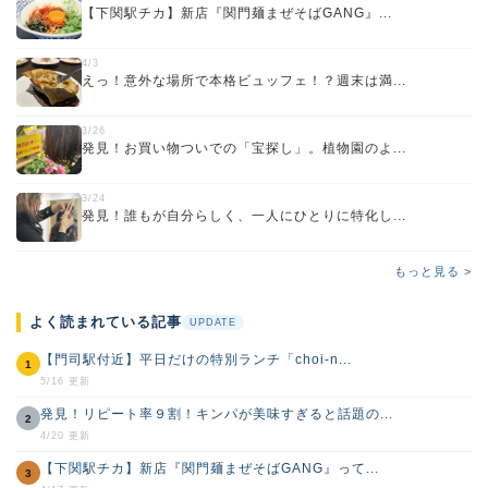
【下関駅チカ】新店『関門麺まぜそばGANG』...
4/3
えっ！意外な場所で本格ビュッフェ！？週末は満...
3/26
発見！お買い物ついでの「宝探し」。植物園のよ...
3/24
発見！誰もが自分らしく、一人にひとりに特化し...
もっと見る >
よく読まれている記事
UPDATE
【門司駅付近】平日だけの特別ランチ「choi-n...
1
5/16 更新
発見！リピート率９割！キンパが美味すぎると話題の...
2
4/20 更新
【下関駅チカ】新店『関門麺まぜそばGANG』って...
3