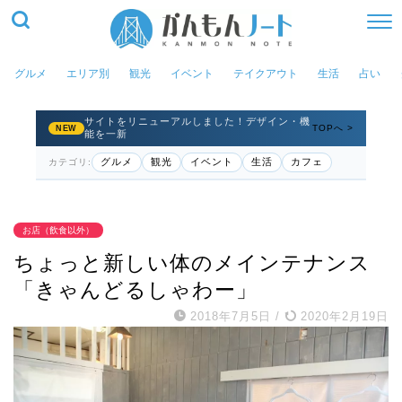
グルメ
エリア別
観光
イベント
テイクアウト
生活
占い
サイトをリニューアルしました！デザイン・機
TOPへ >
NEW
能を一新
グルメ
観光
イベント
生活
カフェ
カテゴリ:
お店（飲食以外）
ちょっと新しい体のメインテナンス
「きゃんどるしゃわー」
2018年7月5日
/
2020年2月19日