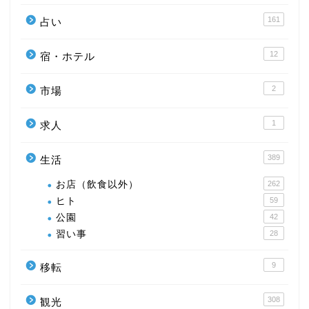
161
占い
12
宿・ホテル
2
市場
1
求人
389
生活
お店（飲食以外）
262
ヒト
59
公園
42
習い事
28
9
移転
308
観光