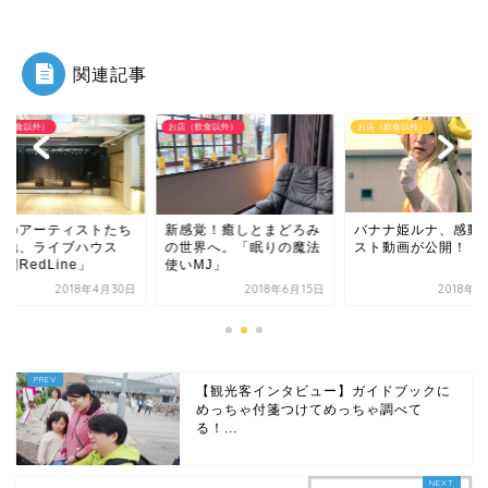
関連記事
（飲食以外）
お店（飲食以外）
お店（飲食以外）
関のアーティストたち
新感覚！癒しとまどろみ
バナナ姫ルナ、感動
聖地、ライブハウス
の世界へ。「眠りの魔法
スト動画が公開！
関RedLine」
使いMJ」
2018年4月30日
2018年6月15日
2018年4
【観光客インタビュー】ガイドブックに
めっちゃ付箋つけてめっちゃ調べて
る！...