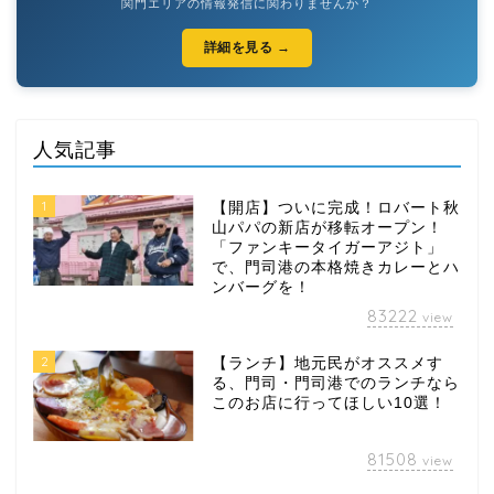
関門エリアの情報発信に関わりませんか？
詳細を見る →
人気記事
1
【開店】ついに完成！ロバート秋
山パパの新店が移転オープン！
「ファンキータイガーアジト」
で、門司港の本格焼きカレーとハ
ンバーグを！
83222
view
2
【ランチ】地元民がオススメす
る、門司・門司港でのランチなら
このお店に行ってほしい10選！
81508
view