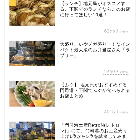
3
【ランチ】地元民がオススメす
る、下関でのランチならこのお店
に行ってほしい10選！
62530
view
4
大盛り、いやメガ盛り！！なイン
パクト最大級のお弁当屋さん「ラ
ブリー」
49609
view
5
【ふぐ】 地元民がおすすめする
門司港・下関でふぐが食べられる
お店まとめ
40180
view
6
「門司港土産RetroN(レトロ
ン)」にて、門司港のお土産売り
上げ1位から5位を試食してみま