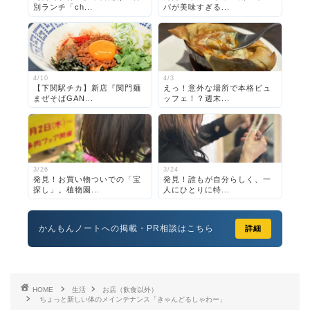
別ランチ「ch...
パが美味すぎる...
4/10
4/3
【下関駅チカ】新店『関門麺
えっ！意外な場所で本格ビュ
まぜそばGAN...
ッフェ！？週末...
3/26
3/24
発見！お買い物ついでの「宝
発見！誰もが自分らしく、一
探し」。植物園...
人にひとりに特...
かんもんノートへの掲載・PR相談はこちら
詳細
HOME
生活
お店（飲食以外）
ちょっと新しい体のメインテナンス「きゃんどるしゃわー」