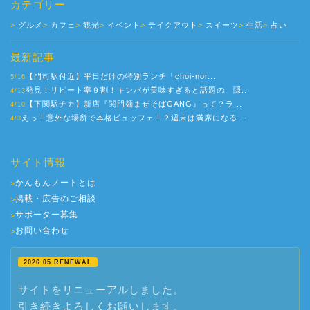
カテゴリー
グルメ
カフェ
観光
イベント
テイクアウト
スイーツ
生活
占い
最新記事
【門司駅付近】平日だけの特別ランチ「choi-nor...
5/16
発見！リピート率９割！キンパが美味すぎると話題の、隠...
4/13
【下関駅チカ】新店『関門麺まぜそばGANG』って？ラ...
4/10
えっ！意外な場所で本格ビュッフェ！？週末は満席になる...
4/3
サイト情報
かんもんノートとは
>
掲載・広告のご相談
>
サポーター募集
>
お問い合わせ
>
2026.05 RENEWAL
サイトをリニューアルしました。
引き続きよろしくお願いします。