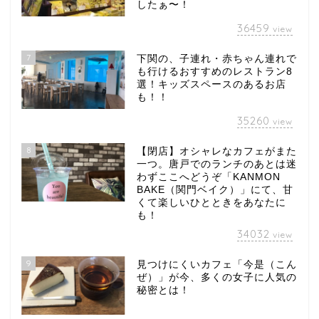
したぁ〜！
36459
view
7
下関の、子連れ・赤ちゃん連れで
も行けるおすすめのレストラン8
選！キッズスペースのあるお店
も！！
35260
view
8
【閉店】オシャレなカフェがまた
一つ。唐戸でのランチのあとは迷
わずここへどうぞ「KANMON
BAKE（関門ベイク）」にて、甘
くて楽しいひとときをあなたに
も！
34032
view
9
見つけにくいカフェ「今是（こん
ぜ）」が今、多くの女子に人気の
秘密とは！