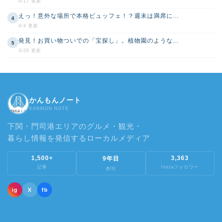
4/17 更新
えっ！意外な場所で本格ビュッフェ！？週末は満席に...
4
4/4 更新
発見！お買い物ついでの「宝探し」。植物園のような...
5
3/26 更新
かんもんノート
KANMON NOTE
下関・門司港エリアのグルメ・観光・
暮らし情報を発信するローカルメディア
1,500+
3,363
9年目
記事
Instaフォロワー
創刊
ig
X
fb