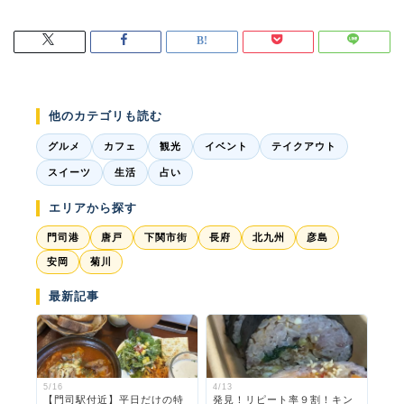
他のカテゴリも読む
グルメ
カフェ
観光
イベント
テイクアウト
スイーツ
生活
占い
エリアから探す
門司港
唐戸
下関市街
長府
北九州
彦島
安岡
菊川
最新記事
5/16
4/13
【門司駅付近】平日だけの特
発見！リピート率９割！キン