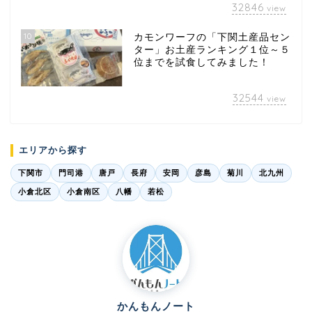
32846
view
10
カモンワーフの「下関土産品セン
ター」お土産ランキング１位～５
位までを試食してみました！
32544
view
エリアから探す
下関市
門司港
唐戸
長府
安岡
彦島
菊川
北九州
小倉北区
小倉南区
八幡
若松
かんもんノート