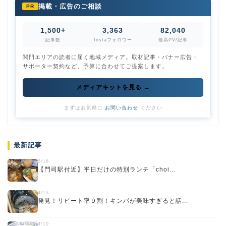
掲載・広告のご相談
PR
1,500+
3,363
82,040
記事数
Instaフォロワー
最高PV/記事
関門エリアの読者に届く地域メディア。取材記事・バナー広告・
サポーター契約など、予算に合わせてご提案します。
メディアキットを見る →
まずはお気軽に
お問い合わせ
ください
最新記事
5/16
【門司駅付近】平日だけの特別ランチ「choi...
4/13
発見！リピート率９割！キンパが美味すぎると話...
4/10