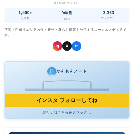
KANMON NOTE
1,500+
3,363
9年目
記事数
フォロワー
創刊
下関・門司港エリアの食・観光・暮らし情報を発信するローカルメディアで
す。
ig
X
fb
かんもんノート
インスタ フォローしてね
詳しくはこちらをクリック →