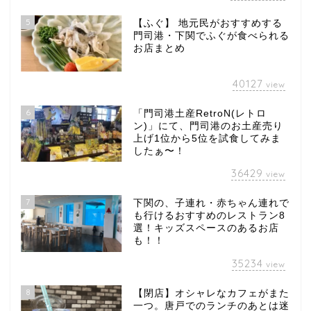
5
【ふぐ】 地元民がおすすめする
門司港・下関でふぐが食べられる
お店まとめ
40127
view
6
「門司港土産RetroN(レトロ
ン)」にて、門司港のお土産売り
上げ1位から5位を試食してみま
したぁ〜！
36429
view
7
下関の、子連れ・赤ちゃん連れで
も行けるおすすめのレストラン8
選！キッズスペースのあるお店
も！！
35234
view
8
【閉店】オシャレなカフェがまた
一つ。唐戸でのランチのあとは迷