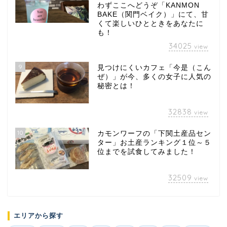
わずここへどうぞ「KANMON
BAKE（関門ベイク）」にて、甘
くて楽しいひとときをあなたに
も！
34025
view
9
見つけにくいカフェ「今是（こん
ぜ）」が今、多くの女子に人気の
秘密とは！
32838
view
10
カモンワーフの「下関土産品セン
ター」お土産ランキング１位～５
位までを試食してみました！
32509
view
エリアから探す