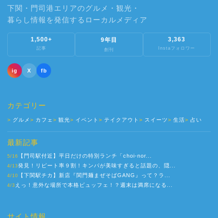
下関・門司港エリアのグルメ・観光・
暮らし情報を発信するローカルメディア
1,500+
3,363
9年目
記事
Instaフォロワー
創刊
ig
X
fb
カテゴリー
グルメ
カフェ
観光
イベント
テイクアウト
スイーツ
生活
占い
最新記事
【門司駅付近】平日だけの特別ランチ「choi-nor...
5/16
発見！リピート率９割！キンパが美味すぎると話題の、隠...
4/13
【下関駅チカ】新店『関門麺まぜそばGANG』って？ラ...
4/10
えっ！意外な場所で本格ビュッフェ！？週末は満席になる...
4/3
サイト情報