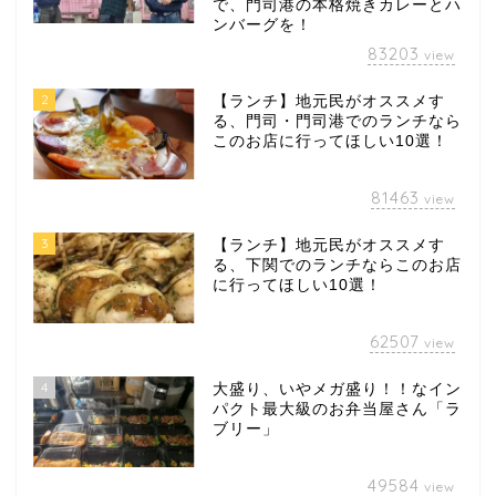
で、門司港の本格焼きカレーとハ
ンバーグを！
83203
view
2
【ランチ】地元民がオススメす
る、門司・門司港でのランチなら
このお店に行ってほしい10選！
81463
view
3
【ランチ】地元民がオススメす
る、下関でのランチならこのお店
に行ってほしい10選！
62507
view
4
大盛り、いやメガ盛り！！なイン
パクト最大級のお弁当屋さん「ラ
ブリー」
49584
view