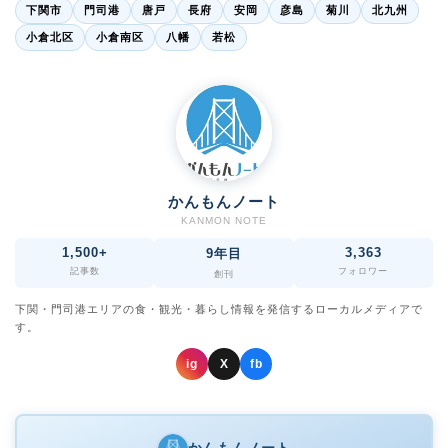
下関市
門司港
唐戸
長府
安岡
彦島
菊川
北九州
小倉北区
小倉南区
八幡
若松
かんもんノート
KANMON NOTE
1,500+
3,363
9年目
記事数
フォロワー
創刊
下関・門司港エリアの食・観光・暮らし情報を発信するローカルメディアで
す。
ig
X
fb
かんもんノート