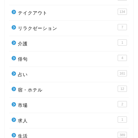
134
テイクアウト
7
リラクゼーション
1
介護
4
俳句
161
占い
12
宿・ホテル
2
市場
1
求人
389
生活