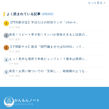
もっと見る >
よく読まれている記事
UPDATE
【門司駅付近】平日だけの特別ランチ「choi-n...
1
5/16 更新
発見！リピート率９割！キンパが美味すぎると話題の...
2
4/20 更新
【下関駅チカ】新店『関門麺まぜそばGANG』って...
3
4/17 更新
えっ！意外な場所で本格ビュッフェ！？週末は満席に...
4
4/4 更新
発見！お買い物ついでの「宝探し」。植物園のような...
5
3/26 更新
かんもんノート
KANMON NOTE