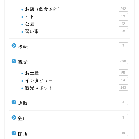
お店（飲食以外）
262
ヒト
59
公園
42
習い事
28
9
移転
308
観光
お土産
55
インタビュー
94
観光スポット
143
8
通販
3
釜山
19
閉店