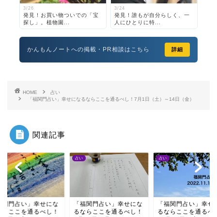
3/26
3/24
発見！お買い物ついでの「宝
発見！誰もが自分らしく、一
探し」。植物園...
人にひとりに特...
かんもんノートへの掲載・PR相談はこちら
詳細
HOME
占い
「福関門占い」幸せになるならここを通るべし！7月1日（土）～14日（金）
関連記事
占い
占い
福関門占い」幸せにな
「福関門占い」幸せにな
「福関門占い」幸せ
ならここを通るべし！
るならここを通るべし！
るならここを通るべ