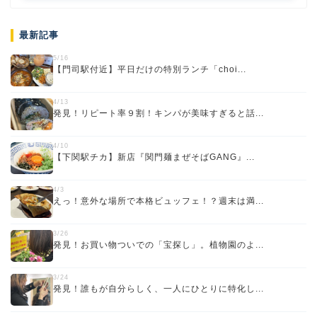
最新記事
5/16
【門司駅付近】平日だけの特別ランチ「choi...
4/13
発見！リピート率９割！キンパが美味すぎると話...
4/10
【下関駅チカ】新店『関門麺まぜそばGANG』...
4/3
えっ！意外な場所で本格ビュッフェ！？週末は満...
3/26
発見！お買い物ついでの「宝探し」。植物園のよ...
3/24
発見！誰もが自分らしく、一人にひとりに特化し...