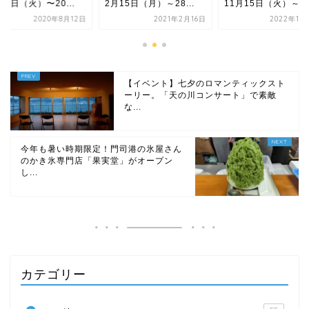
11日（火）〜20...
2月15日（月）～28...
11月15日（火）～3..
2020年8月12日
2021年2月16日
2022年11
【イベント】七夕のロマンティックスト
ーリー。「天の川コンサート」で素敵
な...
今年も暑い時期限定！門司港の氷屋さん
のかき氷専門店「果実堂」がオープン
し...
カテゴリー