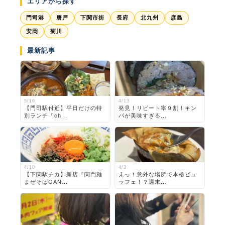
エリアから探す
門司港
唐戸
下関市街
長府
北九州
彦島
安岡
菊川
最新記事
5/16
4/13
【門司駅付近】平日だけの特
発見！リピート率９割！キン
別ランチ「ch...
パが美味すぎる...
4/10
4/3
【下関駅チカ】新店『関門麺
えっ！意外な場所で本格ビュ
まぜそばGAN...
ッフェ！？週末...