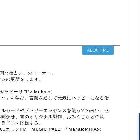
ABOUT ME
よる「関門福占い」のコーナー。
ージの更新をします。
ンセラピーサロン Mahalo）
ロハ」を学び、言葉を通して元気にハッピーになる活
クルカードやフラワーエッセンスを使っての占い、セ
み聞かせ、書のオリジナル製作、おみくじなどの執
ーライフを応援する。
00カモンFM MUSIC PALET「MahaloMIKAの