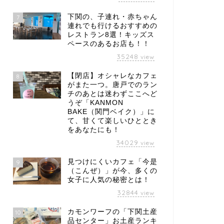
い
占い
下関の、子連れ・赤ちゃん
7
連れでも行けるおすすめの
レストラン8選！キッズス
ペースのあるお店も！！
35248
view
【閉店】オシャレなカフェ
8
福関門占い」幸せになるなら
「福関門占い」幸せになるなら
がまた一つ。唐戸でのラン
こを通るべし！3月1日（火）
ここを通るべし！8月1日
チのあとは迷わずここへど
14日（月）
（木）〜10日（土）
うぞ「KANMON
BAKE（関門ベイク）」に
2022年3月2日
2019年8月1
て、甘くて楽しいひととき
をあなたにも！
34029
view
見つけにくいカフェ「今是
9
（こんぜ）」が今、多くの
女子に人気の秘密とは！
32844
view
カモンワーフの「下関土産
10
品センター」お土産ランキ