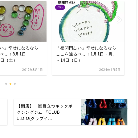
占い
占
い」幸せになるなら
「福関門占い」幸せになるなら
「
べし！8月1日
ここを通るべし！1月1日（月）
こ
0日（土）
～14日（日）
～
2019年8月1日
2024年1月5日
も
【開店】一際目立つキックボ
ブ
クシングジム 「CLUB
E.D.O(クラブイ...