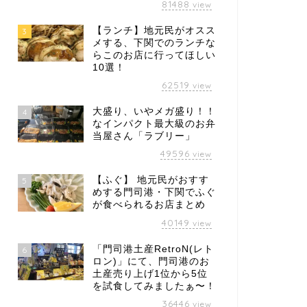
81488
view
【ランチ】地元民がオスス
3
メする、下関でのランチな
らこのお店に行ってほしい
10選！
62519
view
大盛り、いやメガ盛り！！
4
なインパクト最大級のお弁
当屋さん「ラブリー」
49596
view
【ふぐ】 地元民がおすす
5
めする門司港・下関でふぐ
が食べられるお店まとめ
40149
view
「門司港土産RetroN(レト
6
ロン)」にて、門司港のお
土産売り上げ1位から5位
を試食してみましたぁ〜！
36446
view