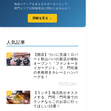
地域メディアを支えるサポーターとして、
関門エリアの情報発信に関わりませんか？
詳細を見る →
人気記事
【開店】ついに完成！ロバ
1
ート秋山パパの新店が移転
オープン！「ファンキータ
イガーアジト」で、門司港
の本格焼きカレーとハンバ
ーグを！
83213
view
【ランチ】地元民がオスス
2
メする、門司・門司港での
ランチならこのお店に行っ
てほしい10選！