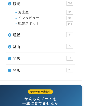
観光
308
お土産
55
インタビュー
94
観光スポット
143
通販
8
釜山
3
閉店
19
開店
28
サポーター募集中
かんもんノートを
一緒に育てませんか