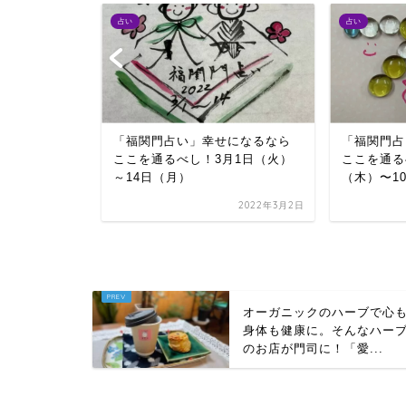
占い
占い
になるなら
「福関門占い」幸せになるなら
「福関門占
月1日（月）
ここを通るべし！3月1日（火）
ここを通る
～14日（月）
（木）〜1
2024年1月5日
2022年3月2日
オーガニックのハーブで心
身体も健康に。そんなハー
のお店が門司に！「愛...