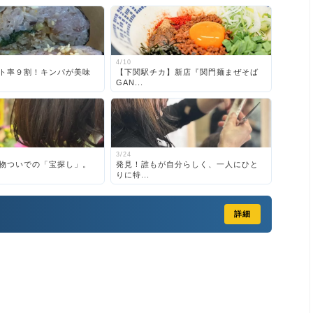
4/10
ト率９割！キンパが美味
【下関駅チカ】新店『関門麺まぜそば
GAN...
3/24
物ついでの「宝探し」。
発見！誰もが自分らしく、一人にひと
りに特...
詳細