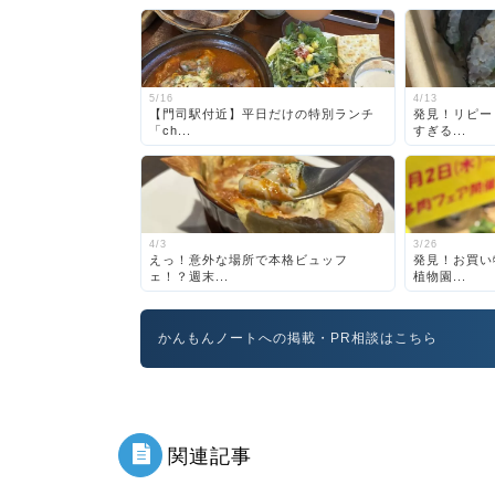
5/16
4/13
【門司駅付近】平日だけの特別ランチ
発見！リピー
「ch...
すぎる...
4/3
3/26
えっ！意外な場所で本格ビュッフ
発見！お買い
ェ！？週末...
植物園...
かんもんノートへの掲載・PR相談はこちら
関連記事