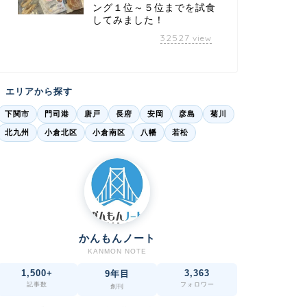
ング１位～５位までを試食
してみました！
32527
view
エリアから探す
下関市
門司港
唐戸
長府
安岡
彦島
菊川
北九州
小倉北区
小倉南区
八幡
若松
かんもんノート
KANMON NOTE
1,500+
3,363
9年目
記事数
フォロワー
創刊