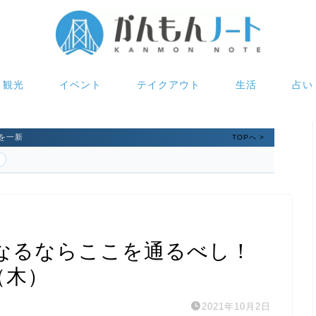
観光
イベント
テイクアウト
生活
占い
を一新
TOPへ >
なるならここを通るべし！
（木）
2021年10月2日