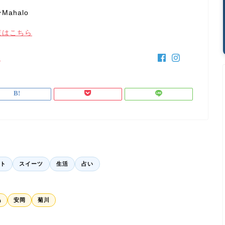
ahalo
覧はこちら
y
ト
スイーツ
生活
占い
島
安岡
菊川