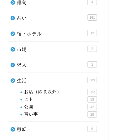
俳句
4
占い
161
宿・ホテル
12
市場
2
求人
1
生活
389
お店（飲食以外）
262
ヒト
59
公園
42
習い事
28
移転
9