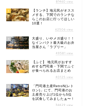
81460
view
【ランチ】地元民がオスス
3
メする、下関でのランチな
らこのお店に行ってほしい
10選！
62506
view
大盛り、いやメガ盛り！！
4
なインパクト最大級のお弁
当屋さん「ラブリー」
49581
view
【ふぐ】 地元民がおすす
5
めする門司港・下関でふぐ
が食べられるお店まとめ
40125
view
「門司港土産RetroN(レト
6
ロン)」にて、門司港のお
土産売り上げ1位から5位
を試食してみましたぁ〜！
36429
view