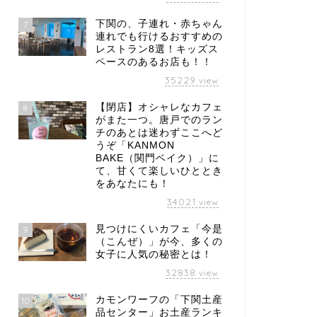
土産
占い
下関の、子連れ・赤ちゃん
7
連れでも行けるおすすめの
レストラン8選！キッズス
ペースのあるお店も！！
35229
view
【閉店】オシャレなカフェ
8
イベント】月に1度のマルク
「福関門占い」幸せになるなら
がまた一つ。唐戸でのラン
。今月は初夏にぴったり奄美
ここを通るべし！1月1日
チのあとは迷わずここへど
テーマの「奄美乃市（あま
（火）〜10日（木）
うぞ「KANMON
...
BAKE（関門ベイク）」に
2019年1月1
2022年5月19日
て、甘くて楽しいひととき
をあなたにも！
34021
view
見つけにくいカフェ「今是
9
（こんぜ）」が今、多くの
女子に人気の秘密とは！
32838
view
カモンワーフの「下関土産
10
品センター」お土産ランキ