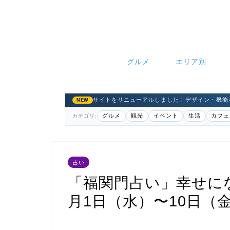
グルメ
エリア別
サイトをリニューアルしました！デザイン・機能
NEW
グルメ
観光
イベント
生活
カフェ
カテゴリ:
占い
「福関門占い」幸せに
月1日（水）〜10日（