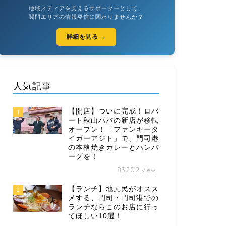
地域メディアを支えるサポーターとして、
関門エリアの情報発信に関わりませんか？
詳細を見る →
人気記事
【開店】ついに完成！ロバ
1
ート秋山パパの新店が移転
オープン！「ファンキータ
イガーアジト」で、門司港
の本格焼きカレーとハンバ
ーグを！
83202
view
【ランチ】地元民がオスス
2
メする、門司・門司港での
ランチならこのお店に行っ
てほしい10選！