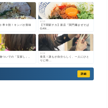
4/10
ト率９割！キンパが美味
【下関駅チカ】新店『関門麺まぜそば
GAN...
3/24
物ついでの「宝探し」。
発見！誰もが自分らしく、一人にひと
りに特...
詳細