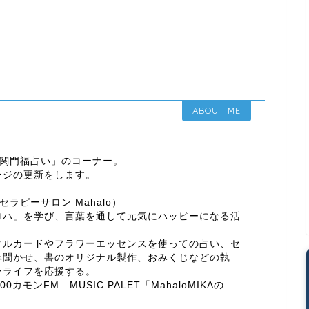
ABOUT ME
よる「関門福占い」のコーナー。
ージの更新をします。
ンセラピーサロン Mahalo）
ロハ」を学び、言葉を通して元気にハッピーになる活
クルカードやフラワーエッセンスを使っての占い、セ
み聞かせ、書のオリジナル製作、おみくじなどの執
ーライフを応援する。
00カモンFM MUSIC PALET「MahaloMIKAの