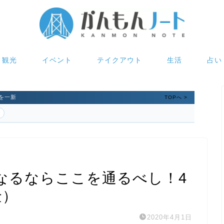
観光
イベント
テイクアウト
生活
占い
を一新
TOPへ >
なるならここを通るべし！4
金）
2020年4月1日