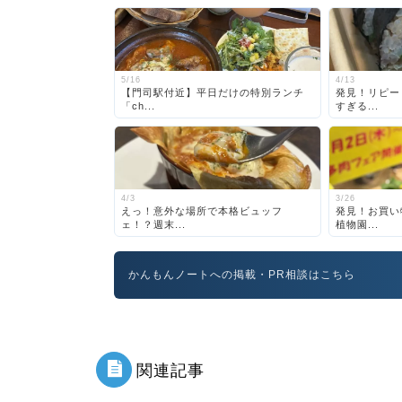
5/16
4/13
【門司駅付近】平日だけの特別ランチ
発見！リピー
「ch...
すぎる...
4/3
3/26
えっ！意外な場所で本格ビュッフ
発見！お買い
ェ！？週末...
植物園...
かんもんノートへの掲載・PR相談はこちら
関連記事