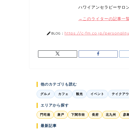
ハワイアンセラピーサロンM
→このライターの記事一
https://c-fm.co.jp/personalit
BLOG：
他のカテゴリも読む
グルメ
カフェ
観光
イベント
テイクアウ
エリアから探す
門司港
唐戸
下関市街
長府
北九州
彦
最新記事