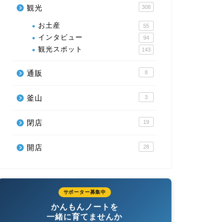
観光
308
お土産
55
インタビュー
94
観光スポット
143
通販
8
釜山
3
閉店
19
開店
28
サポーター募集中
かんもんノートを
一緒に育てませんか