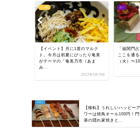
お土産
占い
になるなら
【イベント】月に1度のマルク
「福関門占
月1日（火）
ト。今月は初夏にぴったり奄美
ここを通る
がテーマの「奄美乃市（あま
（火）〜1
み...
2022年2月1日
2022年5月19日
【移転】うれしいハッピー
ワーは焼鳥オール100円！門
港の隠れ家焼きと...