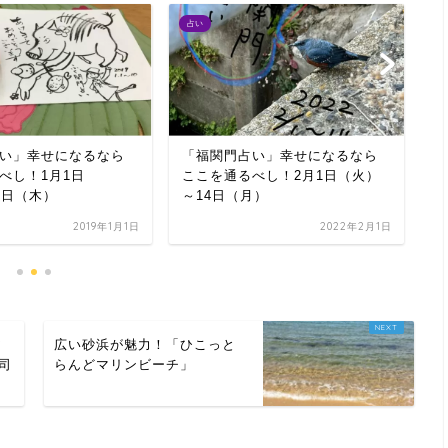
占い
お
い」幸せになるなら
「福関門占い」幸せになるなら
【
べし！1月1日
ここを通るべし！2月1日（火）
ト
0日（木）
～14日（月）
が
み
2019年1月1日
2022年2月1日
ア
広い砂浜が魅力！「ひこっと
司
らんどマリンビーチ」