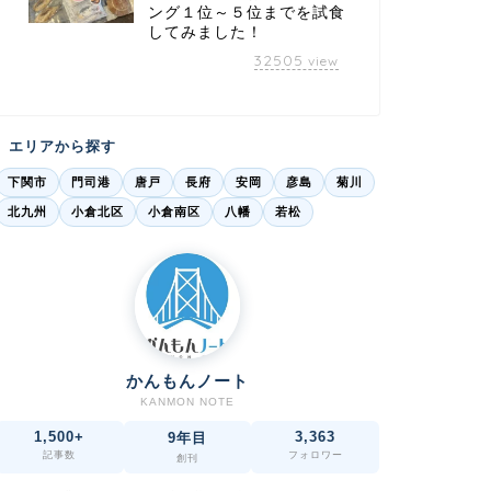
ング１位～５位までを試食
してみました！
32505
view
エリアから探す
下関市
門司港
唐戸
長府
安岡
彦島
菊川
北九州
小倉北区
小倉南区
八幡
若松
かんもんノート
KANMON NOTE
1,500+
3,363
9年目
記事数
フォロワー
創刊