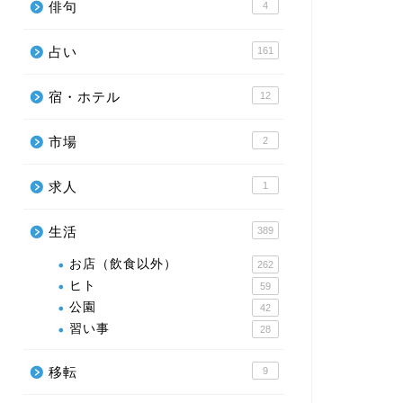
俳句
4
占い
161
宿・ホテル
12
市場
2
求人
1
生活
389
お店（飲食以外）
262
ヒト
59
公園
42
習い事
28
移転
9