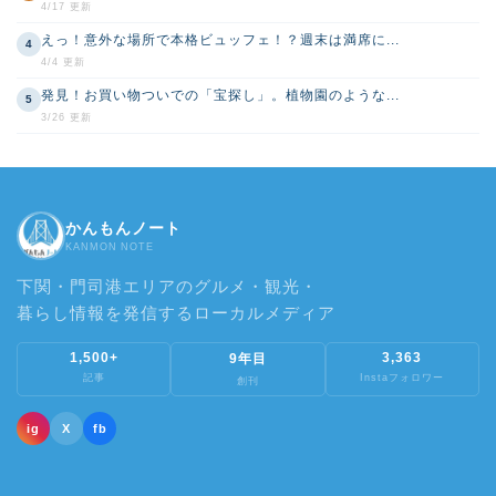
4/17 更新
えっ！意外な場所で本格ビュッフェ！？週末は満席に...
4
4/4 更新
発見！お買い物ついでの「宝探し」。植物園のような...
5
3/26 更新
かんもんノート
KANMON NOTE
下関・門司港エリアのグルメ・観光・
暮らし情報を発信するローカルメディア
1,500+
3,363
9年目
記事
Instaフォロワー
創刊
ig
X
fb