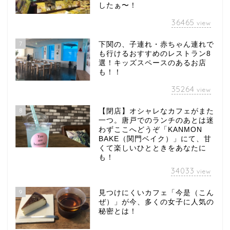
したぁ〜！
36465
view
7
下関の、子連れ・赤ちゃん連れで
も行けるおすすめのレストラン8
選！キッズスペースのあるお店
も！！
35264
view
8
【閉店】オシャレなカフェがまた
一つ。唐戸でのランチのあとは迷
わずここへどうぞ「KANMON
BAKE（関門ベイク）」にて、甘
くて楽しいひとときをあなたに
も！
34033
view
9
見つけにくいカフェ「今是（こん
ぜ）」が今、多くの女子に人気の
秘密とは！