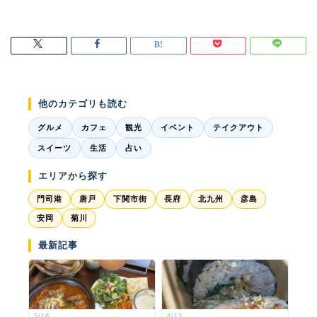
他のカテゴリも読む
グルメ
カフェ
観光
イベント
テイクアウト
スイーツ
生活
占い
エリアから探す
門司港
唐戸
下関市街
長府
北九州
彦島
安岡
菊川
最新記事
5/16
4/13