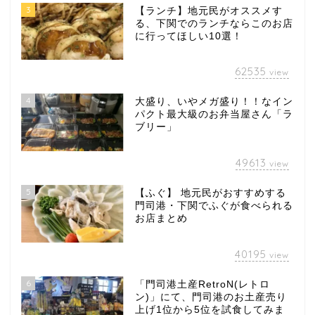
3
【ランチ】地元民がオススメす
る、下関でのランチならこのお店
に行ってほしい10選！
62535
view
4
大盛り、いやメガ盛り！！なイン
パクト最大級のお弁当屋さん「ラ
ブリー」
49613
view
5
【ふぐ】 地元民がおすすめする
門司港・下関でふぐが食べられる
お店まとめ
40195
view
6
「門司港土産RetroN(レトロ
ン)」にて、門司港のお土産売り
上げ1位から5位を試食してみま