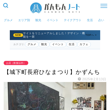
グルメ
エリア別
観光
イベント
テイクアウト
生活
占い
サイトをリニューアルしました！デザイン・機
TOPへ >
NEW
能を一新
グルメ
観光
イベント
生活
カフェ
カテゴリ:
お店（飲食以外）
【城下町長府ひなまつり】かずんち
2025年2月13日