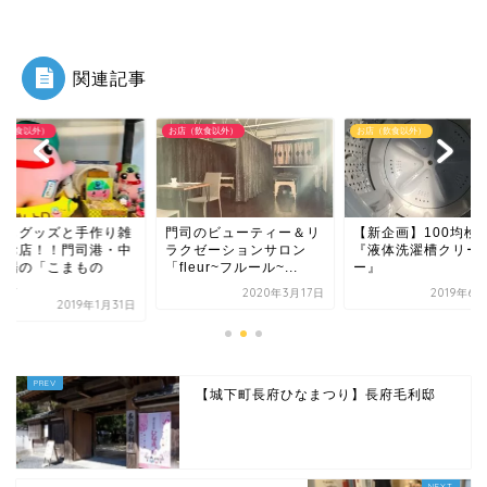
関連記事
（飲食以外）
お店（飲食以外）
お店（飲食以外）
ーもグッズと手作り雑
門司のビューティー＆リ
【新企画】100均
のお店！！門司港・中
ラクゼーションサロン
『液体洗濯槽クリー
市場の「こまもの
「fleur~フルール~...
ー』
...
2020年3月17日
2019年6
2019年1月31日
【城下町長府ひなまつり】長府毛利邸