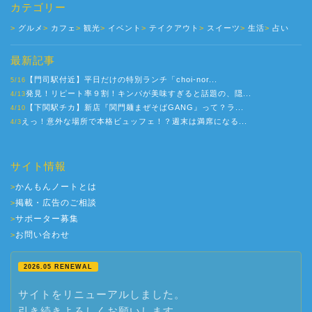
カテゴリー
グルメ
カフェ
観光
イベント
テイクアウト
スイーツ
生活
占い
最新記事
【門司駅付近】平日だけの特別ランチ「choi-nor...
5/16
発見！リピート率９割！キンパが美味すぎると話題の、隠...
4/13
【下関駅チカ】新店『関門麺まぜそばGANG』って？ラ...
4/10
えっ！意外な場所で本格ビュッフェ！？週末は満席になる...
4/3
サイト情報
かんもんノートとは
>
掲載・広告のご相談
>
サポーター募集
>
お問い合わせ
>
2026.05 RENEWAL
サイトをリニューアルしました。
引き続きよろしくお願いします。