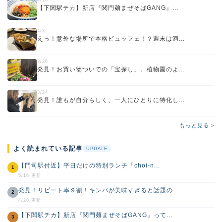
【下関駅チカ】新店『関門麺まぜそばGANG』...
4/3
えっ！意外な場所で本格ビュッフェ！？週末は満...
3/26
発見！お買い物ついでの「宝探し」。植物園のよ...
3/24
発見！誰もが自分らしく、一人にひとりに特化し...
もっと見る >
よく読まれている記事
UPDATE
【門司駅付近】平日だけの特別ランチ「choi-n...
1
5/16 更新
発見！リピート率９割！キンパが美味すぎると話題の...
2
4/20 更新
【下関駅チカ】新店『関門麺まぜそばGANG』って...
3