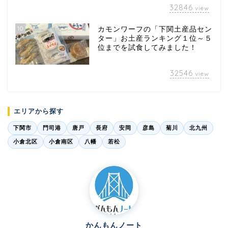
32846
view
10
カモンワーフの「下関土産品セン
ター」お土産ランキング１位～５
位までを試食してみました！
32546
view
エリアから探す
下関市
門司港
唐戸
長府
安岡
彦島
菊川
北九州
小倉北区
小倉南区
八幡
若松
かんもんノート