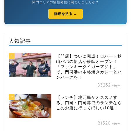
関門エリアの情報発信に関わりませんか？
詳細を見る →
人気記事
1
【開店】ついに完成！ロバート秋
山パパの新店が移転オープン！
「ファンキータイガーアジト」
で、門司港の本格焼きカレーとハ
ンバーグを！
83232
view
2
【ランチ】地元民がオススメす
る、門司・門司港でのランチなら
このお店に行ってほしい10選！
81520
view