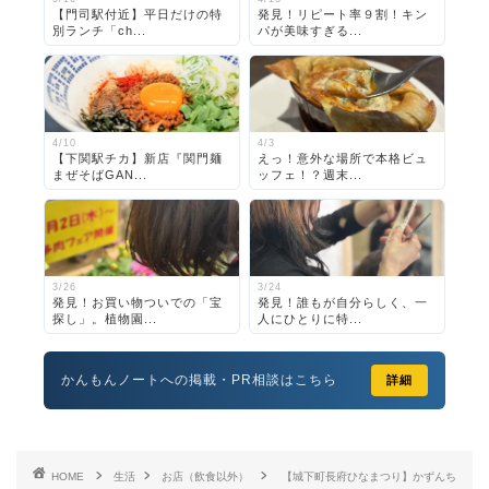
【門司駅付近】平日だけの特
発見！リピート率９割！キン
別ランチ「ch...
パが美味すぎる...
4/10
4/3
【下関駅チカ】新店『関門麺
えっ！意外な場所で本格ビュ
まぜそばGAN...
ッフェ！？週末...
3/26
3/24
発見！お買い物ついでの「宝
発見！誰もが自分らしく、一
探し」。植物園...
人にひとりに特...
かんもんノートへの掲載・PR相談はこちら
詳細
HOME
生活
お店（飲食以外）
【城下町長府ひなまつり】かずんち