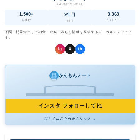
KANMON NOTE
1,500+
3,363
9年目
記事数
フォロワー
創刊
下関・門司港エリアの食・観光・暮らし情報を発信するローカルメディアで
す。
ig
X
fb
かんもんノート
インスタ フォローしてね
詳しくはこちらをクリック →