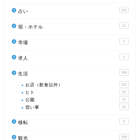
161
占い
12
宿・ホテル
2
市場
1
求人
389
生活
お店（飲食以外）
262
ヒト
59
公園
42
習い事
28
9
移転
308
観光