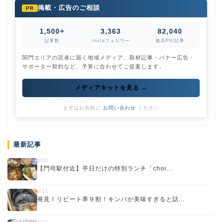
掲載・広告のご相談
PR
1,500+
3,363
82,040
記事数
Instaフォロワー
最高PV/記事
関門エリアの読者に届く地域メディア。取材記事・バナー広告・
サポーター契約など、予算に合わせてご提案します。
メディアキットを見る →
まずはお気軽に
お問い合わせ
ください
最新記事
5/16
【門司駅付近】平日だけの特別ランチ「choi...
4/13
発見！リピート率９割！キンパが美味すぎると話...
4/10