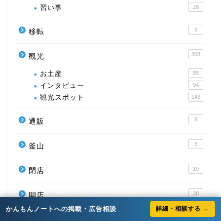
習い事
28
9
移転
308
観光
お土産
55
インタビュー
94
観光スポット
143
8
通販
3
釜山
19
閉店
28
開店
かんもんノートへの掲載・広告相談
詳細・相談する →