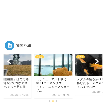
関連記事
産
その他
その他
リニューアル】映え
メダカの輪を広げたい！
「関門連絡船」は門
O.1パーキングエリ
あなたも、メダカを育て
と唐戸を5分でつな
！？リニューアルオー
てみませんか。
絡船。ちょっと足を
.
ば...
2023年12月29日
2021年11月12日
2023年12