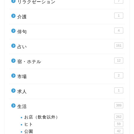
7
リラクゼーション
1
介護
4
俳句
161
占い
12
宿・ホテル
2
市場
1
求人
389
生活
お店（飲食以外）
262
ヒト
59
公園
42