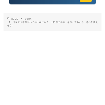
HOME
その他
県外に住む県民へのお土産にも？「山口県民手帳」を買ってみたら、意外と使え
そう！