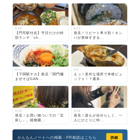
5/16
4/13
【門司駅付近】平日だけの特
発見！リピート率９割！キン
別ランチ「ch...
パが美味すぎる...
4/10
4/3
【下関駅チカ】新店『関門麺
えっ！意外な場所で本格ビュ
まぜそばGAN...
ッフェ！？週末...
3/26
3/24
発見！お買い物ついでの「宝
発見！誰もが自分らしく、一
探し」。植物園...
人にひとりに特...
かんもんノートへの掲載・PR相談はこちら
詳細