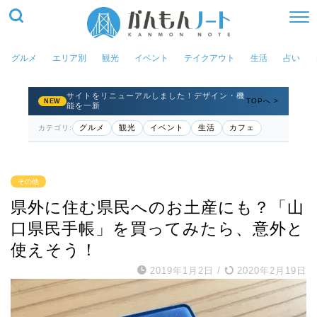
グルメ
エリア別
観光
イベント
テイクアウト
生活
占い
サイトをリニューアルしました！デザイン・機
TOPへ >
NEW
能を一新
グルメ
観光
イベント
生活
カフェ
カテゴリ:
その他
県外に住む県民へのお土産にも？「山
口県民手帳」を買ってみたら、意外と
使えそう！
2019年1月2日
/
2020年2月19日