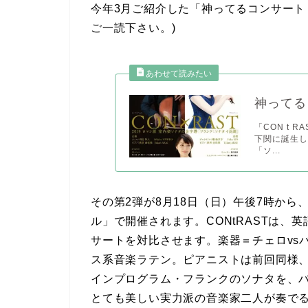
今年3月ご紹介した「神ってるコンサート『
ご一読下さい。)
神ってる「
「CON t
下関に誕生し
「ソ...
その第2弾が8月18日（日）午後7時か
ル」で開催されます。CONtRASTは
サートを対比させます。楽器＝チェロvs
ス系音楽ラテン。ピアニストは前回同様
インプログラム・フランクのソナタを、
とても美しい実力派の音楽家二人が奏で