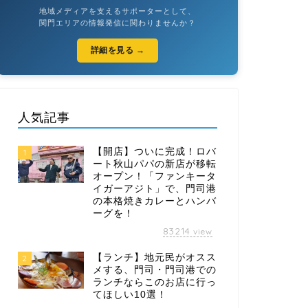
地域メディアを支えるサポーターとして、
関門エリアの情報発信に関わりませんか？
詳細を見る →
人気記事
【開店】ついに完成！ロバ
1
ート秋山パパの新店が移転
オープン！「ファンキータ
イガーアジト」で、門司港
の本格焼きカレーとハンバ
ーグを！
83214
view
【ランチ】地元民がオスス
2
メする、門司・門司港での
ランチならこのお店に行っ
てほしい10選！