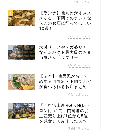
81491
view
【ランチ】地元民がオスス
3
メする、下関でのランチな
らこのお店に行ってほしい
10選！
62521
view
大盛り、いやメガ盛り！！
4
なインパクト最大級のお弁
当屋さん「ラブリー」
49598
view
【ふぐ】 地元民がおすす
5
めする門司港・下関でふぐ
が食べられるお店まとめ
40153
view
「門司港土産RetroN(レト
6
ロン)」にて、門司港のお
土産売り上げ1位から5位
を試食してみましたぁ〜！
36449
view