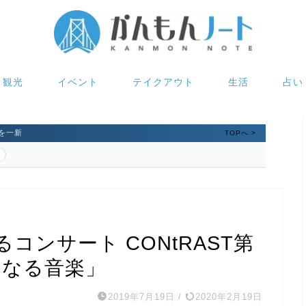
観光
イベント
テイクアウト
生活
占い
を一新
TOPへ >
コンサート CONtRAST第
くなる音楽」
2019年7月19日
/
2020年2月19日