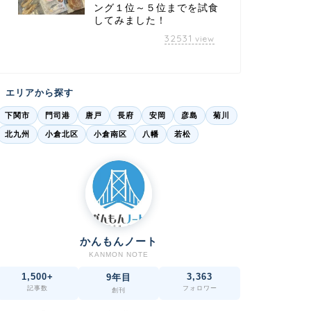
ング１位～５位までを試食
してみました！
32531
view
エリアから探す
下関市
門司港
唐戸
長府
安岡
彦島
菊川
北九州
小倉北区
小倉南区
八幡
若松
かんもんノート
KANMON NOTE
1,500+
3,363
9年目
記事数
フォロワー
創刊