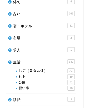
俳句
4
占い
161
宿・ホテル
12
市場
2
求人
1
生活
389
お店（飲食以外）
262
ヒト
59
公園
42
習い事
28
移転
9