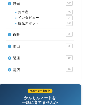
観光
308
お土産
55
インタビュー
94
観光スポット
143
通販
8
釜山
3
閉店
19
開店
28
サポーター募集中
かんもんノートを
一緒に育てませんか