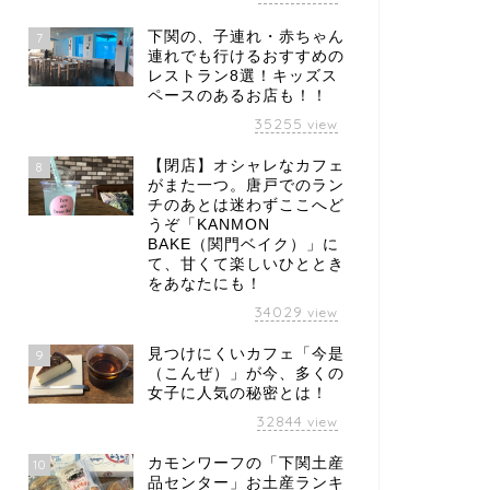
下関の、子連れ・赤ちゃん
7
連れでも行けるおすすめの
レストラン8選！キッズス
ペースのあるお店も！！
35255
view
【閉店】オシャレなカフェ
8
がまた一つ。唐戸でのラン
チのあとは迷わずここへど
うぞ「KANMON
BAKE（関門ベイク）」に
て、甘くて楽しいひととき
をあなたにも！
34029
view
見つけにくいカフェ「今是
9
（こんぜ）」が今、多くの
女子に人気の秘密とは！
32844
view
カモンワーフの「下関土産
10
品センター」お土産ランキ