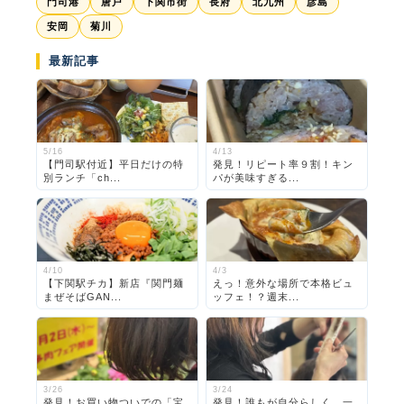
門司港
唐戸
下関市街
長府
北九州
彦島
安岡
菊川
最新記事
5/16
4/13
【門司駅付近】平日だけの特
発見！リピート率９割！キン
別ランチ「ch...
パが美味すぎる...
4/10
4/3
【下関駅チカ】新店『関門麺
えっ！意外な場所で本格ビュ
まぜそばGAN...
ッフェ！？週末...
3/26
3/24
発見！お買い物ついでの「宝
発見！誰もが自分らしく、一