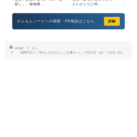
探し」。植物園...
人にひとりに特...
かんもんノートへの掲載・PR相談はこちら
詳細
HOME
占い
「福関門占い」幸せになるならここを通るべし！7月15日（金）～31日（日）