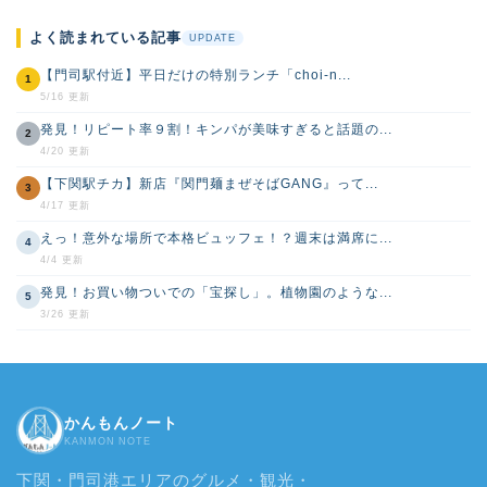
よく読まれている記事
UPDATE
【門司駅付近】平日だけの特別ランチ「choi-n...
1
5/16 更新
発見！リピート率９割！キンパが美味すぎると話題の...
2
4/20 更新
【下関駅チカ】新店『関門麺まぜそばGANG』って...
3
4/17 更新
えっ！意外な場所で本格ビュッフェ！？週末は満席に...
4
4/4 更新
発見！お買い物ついでの「宝探し」。植物園のような...
5
3/26 更新
かんもんノート
KANMON NOTE
下関・門司港エリアのグルメ・観光・