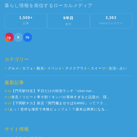
暮らし情報を発信するローカルメディア
1,500+
3,363
9年目
記事
Instaフォロワー
創刊
ig
X
fb
カテゴリー
グルメ
カフェ
観光
イベント
テイクアウト
スイーツ
生活
占い
最新記事
【門司駅付近】平日だけの特別ランチ「choi-nor...
5/16
発見！リピート率９割！キンパが美味すぎると話題の、隠...
4/13
【下関駅チカ】新店『関門麺まぜそばGANG』って？ラ...
4/10
えっ！意外な場所で本格ビュッフェ！？週末は満席になる...
4/3
サイト情報