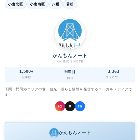
小倉北区
小倉南区
八幡
若松
かんもんノート
KANMON NOTE
1,500+
3,363
9年目
記事数
フォロワー
創刊
下関・門司港エリアの食・観光・暮らし情報を発信するローカルメディアで
す。
ig
X
fb
かんもんノート