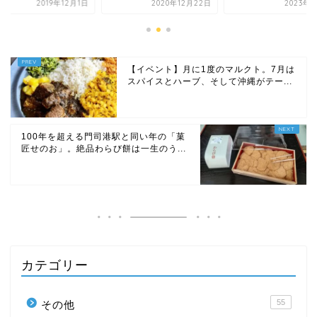
2019年12月1日
2020年12月22日
2023年9
【イベント】月に1度のマルクト。7月は
スパイスとハーブ、そして沖縄がテー...
100年を超える門司港駅と同い年の「菓
匠せのお」。絶品わらび餅は一生のう...
カテゴリー
55
その他