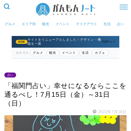
グルメ
エリア別
観光
イベント
テイクアウト
生活
占い
サイトをリニューアルしました！デザイン・機
TOPへ >
NEW
能を一新
グルメ
観光
イベント
生活
カフェ
カテゴリ:
占い
「福関門占い」幸せになるならここを
通るべし！7月15日（金）～31日
（日）
2022年7月16日