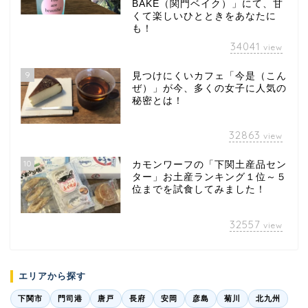
BAKE（関門ベイク）」にて、甘
くて楽しいひとときをあなたに
も！
34041
view
9
見つけにくいカフェ「今是（こん
ぜ）」が今、多くの女子に人気の
秘密とは！
32863
view
10
カモンワーフの「下関土産品セン
ター」お土産ランキング１位～５
位までを試食してみました！
32557
view
エリアから探す
下関市
門司港
唐戸
長府
安岡
彦島
菊川
北九州