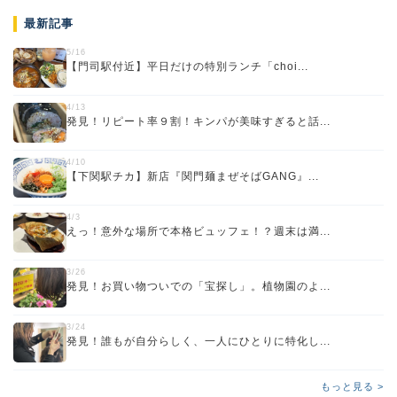
最新記事
5/16
【門司駅付近】平日だけの特別ランチ「choi...
4/13
発見！リピート率９割！キンパが美味すぎると話...
4/10
【下関駅チカ】新店『関門麺まぜそばGANG』...
4/3
えっ！意外な場所で本格ビュッフェ！？週末は満...
3/26
発見！お買い物ついでの「宝探し」。植物園のよ...
3/24
発見！誰もが自分らしく、一人にひとりに特化し...
もっと見る >