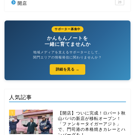
28
開店
サポーター募集中
かんもんノートを
一緒に育てませんか
地域メディアを支えるサポーターとして、
関門エリアの情報発信に関わりませんか？
詳細を見る →
人気記事
1
【開店】ついに完成！ロバート秋
山パパの新店が移転オープン！
「ファンキータイガーアジト」
で、門司港の本格焼きカレーとハ
ンバーグを！