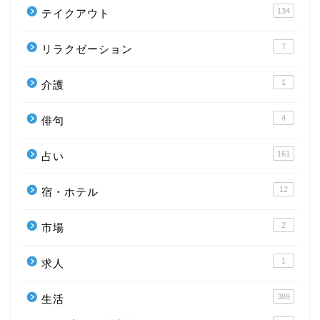
134
テイクアウト
7
リラクゼーション
1
介護
4
俳句
161
占い
12
宿・ホテル
2
市場
1
求人
389
生活