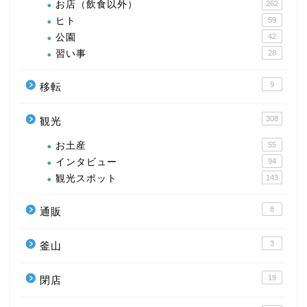
お店（飲食以外）
262
ヒト
59
公園
42
習い事
28
9
移転
308
観光
お土産
55
インタビュー
94
観光スポット
143
8
通販
3
釜山
19
閉店