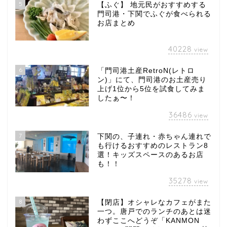
5
【ふぐ】 地元民がおすすめする
門司港・下関でふぐが食べられる
お店まとめ
40228
view
6
「門司港土産RetroN(レトロ
ン)」にて、門司港のお土産売り
上げ1位から5位を試食してみま
したぁ〜！
36486
view
7
下関の、子連れ・赤ちゃん連れで
も行けるおすすめのレストラン8
選！キッズスペースのあるお店
も！！
35278
view
8
【閉店】オシャレなカフェがまた
一つ。唐戸でのランチのあとは迷
わずここへどうぞ「KANMON