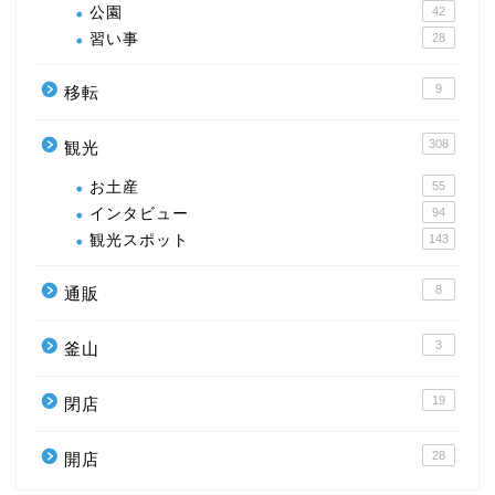
公園
42
習い事
28
9
移転
308
観光
お土産
55
インタビュー
94
観光スポット
143
8
通販
3
釜山
19
閉店
28
開店