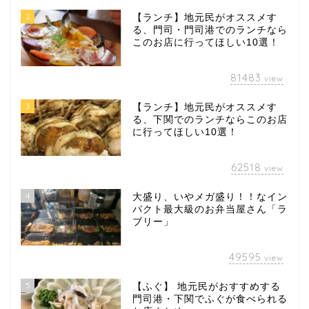
2
【ランチ】地元民がオススメす
る、門司・門司港でのランチなら
このお店に行ってほしい10選！
81483
view
3
【ランチ】地元民がオススメす
る、下関でのランチならこのお店
に行ってほしい10選！
62518
view
4
大盛り、いやメガ盛り！！なイン
パクト最大級のお弁当屋さん「ラ
ブリー」
49595
view
5
【ふぐ】 地元民がおすすめする
門司港・下関でふぐが食べられる