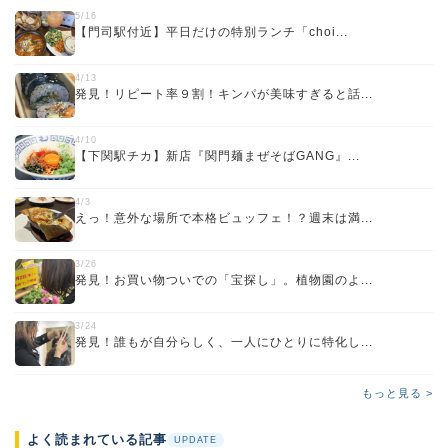
5/16
【門司駅付近】平日だけの特別ランチ「choi...
4/13
発見！リピート率９割！キンパが美味すぎると話...
4/10
【下関駅チカ】新店『関門麺まぜそばGANG』...
4/3
えっ！意外な場所で本格ビュッフェ！？週末は満...
3/26
発見！お買い物ついでの「宝探し」。植物園のよ...
3/24
発見！誰もが自分らしく、一人にひとりに特化し...
もっと見る >
よく読まれている記事
UPDATE