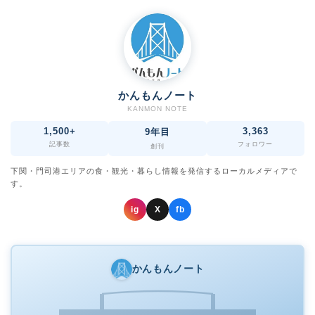
かんもんノート
KANMON NOTE
1,500+
3,363
9年目
記事数
フォロワー
創刊
下関・門司港エリアの食・観光・暮らし情報を発信するローカルメディアで
す。
ig
X
fb
かんもんノート