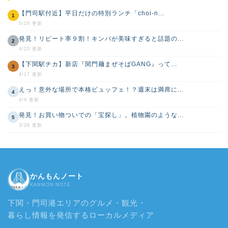
【門司駅付近】平日だけの特別ランチ「choi-n...
1
5/16 更新
発見！リピート率９割！キンパが美味すぎると話題の...
2
4/20 更新
【下関駅チカ】新店『関門麺まぜそばGANG』って...
3
4/17 更新
えっ！意外な場所で本格ビュッフェ！？週末は満席に...
4
4/4 更新
発見！お買い物ついでの「宝探し」。植物園のような...
5
3/26 更新
かんもんノート
KANMON NOTE
下関・門司港エリアのグルメ・観光・
暮らし情報を発信するローカルメディア