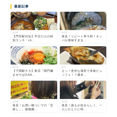
最新記事
5/16
4/13
【門司駅付近】平日だけの特
発見！リピート率９割！キン
別ランチ「ch...
パが美味すぎる...
4/10
4/3
【下関駅チカ】新店『関門麺
えっ！意外な場所で本格ビュ
まぜそばGAN...
ッフェ！？週末...
3/26
3/24
発見！お買い物ついでの「宝
発見！誰もが自分らしく、一
探し」。植物園...
人にひとりに特...