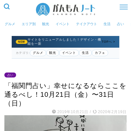
グルメ
エリア別
観光
イベント
テイクアウト
生活
占い
サイトをリニューアルしました！デザイン・機
TOPへ >
NEW
能を一新
グルメ
観光
イベント
生活
カフェ
カテゴリ:
占い
「福関門占い」幸せになるならここを
通るべし！10月21日（金）〜31日
（日）
2019年10月21日
/
2020年2月19日