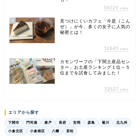
34029
view
9
見つけにくいカフェ「今是（こん
ぜ）」が今、多くの女子に人気の
秘密とは！
32843
view
10
カモンワーフの「下関土産品セン
ター」お土産ランキング１位～５
位までを試食してみました！
32527
view
エリアから探す
下関市
門司港
唐戸
長府
安岡
彦島
菊川
北九州
小倉北区
小倉南区
八幡
若松