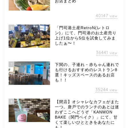
お店まとめ
40147
view
6
「門司港土産RetroN(レトロ
ン)」にて、門司港のお土産売り
上げ1位から5位を試食してみま
したぁ〜！
36441
view
7
下関の、子連れ・赤ちゃん連れで
も行けるおすすめのレストラン8
選！キッズスペースのあるお店
も！！
35244
view
8
【閉店】オシャレなカフェがまた
一つ。唐戸でのランチのあとは迷
わずここへどうぞ「KANMON
BAKE（関門ベイク）」にて、甘
くて楽しいひとときをあなたに
も！