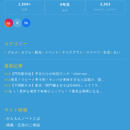
1,500+
3,363
9年目
記事
Instaフォロワー
創刊
ig
X
fb
カテゴリー
グルメ
カフェ
観光
イベント
テイクアウト
スイーツ
生活
占い
最新記事
【門司駅付近】平日だけの特別ランチ「choi-nor...
5/16
発見！リピート率９割！キンパが美味すぎると話題の、隠...
4/13
【下関駅チカ】新店『関門麺まぜそばGANG』って？ラ...
4/10
えっ！意外な場所で本格ビュッフェ！？週末は満席になる...
4/3
サイト情報
かんもんノートとは
>
掲載・広告のご相談
>