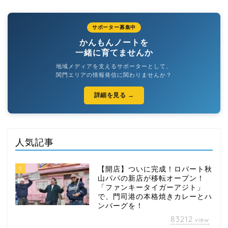
サポーター募集中
かんもんノートを
一緒に育てませんか
地域メディアを支えるサポーターとして、
関門エリアの情報発信に関わりませんか？
詳細を見る →
人気記事
1
【開店】ついに完成！ロバート秋
山パパの新店が移転オープン！
「ファンキータイガーアジト」
で、門司港の本格焼きカレーとハ
ンバーグを！
83212
view