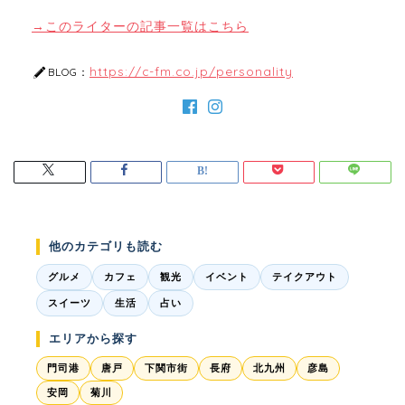
→このライターの記事一覧はこちら
https://c-fm.co.jp/personality
BLOG：
他のカテゴリも読む
グルメ
カフェ
観光
イベント
テイクアウト
スイーツ
生活
占い
エリアから探す
門司港
唐戸
下関市街
長府
北九州
彦島
安岡
菊川