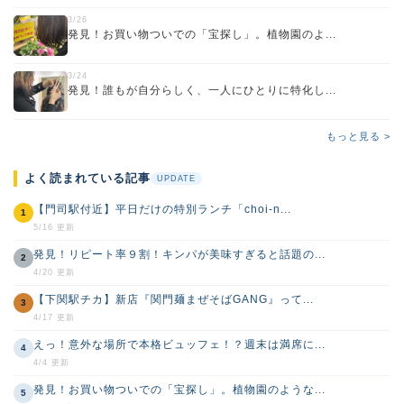
3/26
発見！お買い物ついでの「宝探し」。植物園のよ...
3/24
発見！誰もが自分らしく、一人にひとりに特化し...
もっと見る >
よく読まれている記事
UPDATE
【門司駅付近】平日だけの特別ランチ「choi-n...
1
5/16 更新
発見！リピート率９割！キンパが美味すぎると話題の...
2
4/20 更新
【下関駅チカ】新店『関門麺まぜそばGANG』って...
3
4/17 更新
えっ！意外な場所で本格ビュッフェ！？週末は満席に...
4
4/4 更新
発見！お買い物ついでの「宝探し」。植物園のような...
5