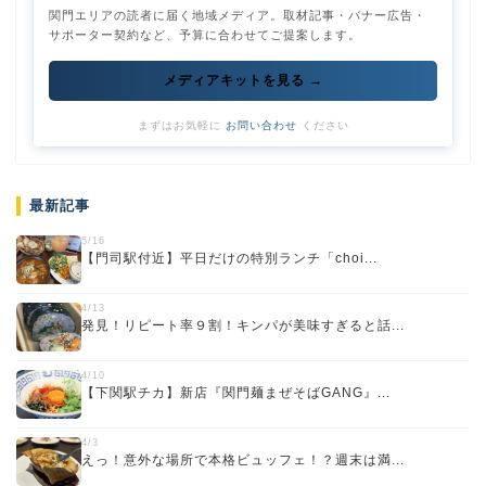
関門エリアの読者に届く地域メディア。取材記事・バナー広告・
サポーター契約など、予算に合わせてご提案します。
メディアキットを見る →
まずはお気軽に
お問い合わせ
ください
最新記事
5/16
【門司駅付近】平日だけの特別ランチ「choi...
4/13
発見！リピート率９割！キンパが美味すぎると話...
4/10
【下関駅チカ】新店『関門麺まぜそばGANG』...
4/3
えっ！意外な場所で本格ビュッフェ！？週末は満...