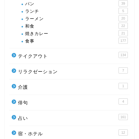
パン
39
ランチ
5
ラーメン
20
和食
22
焼きカレー
21
食事
177
134
テイクアウト
7
リラクゼーション
1
介護
4
俳句
161
占い
12
宿・ホテル