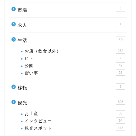
2
市場
1
求人
389
生活
お店（飲食以外）
262
ヒト
59
公園
42
習い事
28
9
移転
308
観光
お土産
55
インタビュー
94
観光スポット
143