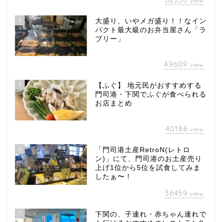
view
4
大盛り、いやメガ盛り！！なイン
パクト最大級のお弁当屋さん「ラ
ブリー」
49609
view
5
【ふぐ】 地元民がおすすめする
門司港・下関でふぐが食べられる
お店まとめ
40186
view
6
「門司港土産RetroN(レトロ
ン)」にて、門司港のお土産売り
上げ1位から5位を試食してみま
したぁ〜！
36459
view
7
下関の、子連れ・赤ちゃん連れで