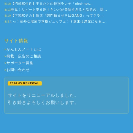
【門司駅付近】平日だけの特別ランチ「choi-nor...
5/16
発見！リピート率９割！キンパが美味すぎると話題の、隠...
4/13
【下関駅チカ】新店『関門麺まぜそばGANG』って？ラ...
4/10
えっ！意外な場所で本格ビュッフェ！？週末は満席になる...
4/3
サイト情報
かんもんノートとは
>
掲載・広告のご相談
>
サポーター募集
>
お問い合わせ
>
2026.05 RENEWAL
サイトをリニューアルしました。
引き続きよろしくお願いします。