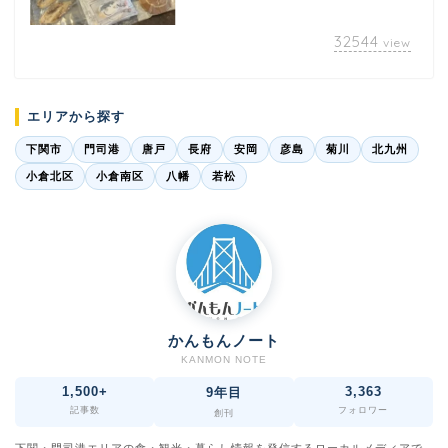
32544
view
エリアから探す
下関市
門司港
唐戸
長府
安岡
彦島
菊川
北九州
小倉北区
小倉南区
八幡
若松
かんもんノート
KANMON NOTE
1,500+
3,363
9年目
記事数
フォロワー
創刊