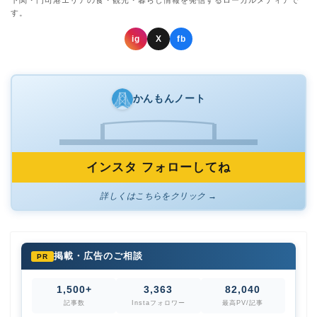
下関・門司港エリアの食・観光・暮らし情報を発信するローカルメディアで
す。
ig
X
fb
かんもんノート
インスタ フォローしてね
詳しくはこちらをクリック →
掲載・広告のご相談
PR
1,500+
3,363
82,040
記事数
Instaフォロワー
最高PV/記事