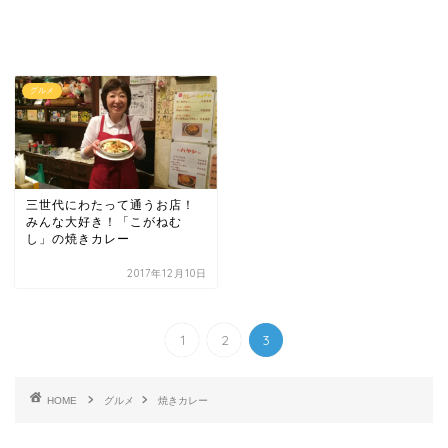
グルメ
三世代にわたって通うお店！
みんな大好き！「こがねむ
し」の焼きカレー
2017年12月10日
1
2
3
HOME
グルメ
焼きカレー