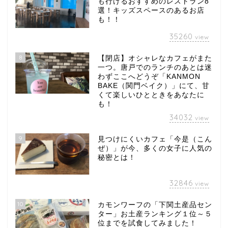
も行けるおすすめのレストラン8
選！キッズスペースのあるお店
も！！
35260
view
8
【閉店】オシャレなカフェがまた
一つ。唐戸でのランチのあとは迷
わずここへどうぞ「KANMON
BAKE（関門ベイク）」にて、甘
くて楽しいひとときをあなたに
も！
34032
view
9
見つけにくいカフェ「今是（こん
ぜ）」が今、多くの女子に人気の
秘密とは！
32846
view
10
カモンワーフの「下関土産品セン
ター」お土産ランキング１位～５
位までを試食してみました！