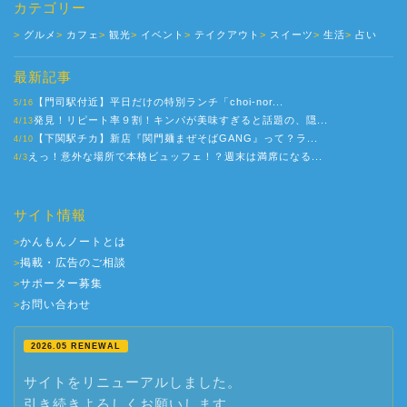
カテゴリー
グルメ
カフェ
観光
イベント
テイクアウト
スイーツ
生活
占い
最新記事
【門司駅付近】平日だけの特別ランチ「choi-nor...
5/16
発見！リピート率９割！キンパが美味すぎると話題の、隠...
4/13
【下関駅チカ】新店『関門麺まぜそばGANG』って？ラ...
4/10
えっ！意外な場所で本格ビュッフェ！？週末は満席になる...
4/3
サイト情報
かんもんノートとは
>
掲載・広告のご相談
>
サポーター募集
>
お問い合わせ
>
2026.05 RENEWAL
サイトをリニューアルしました。
引き続きよろしくお願いします。