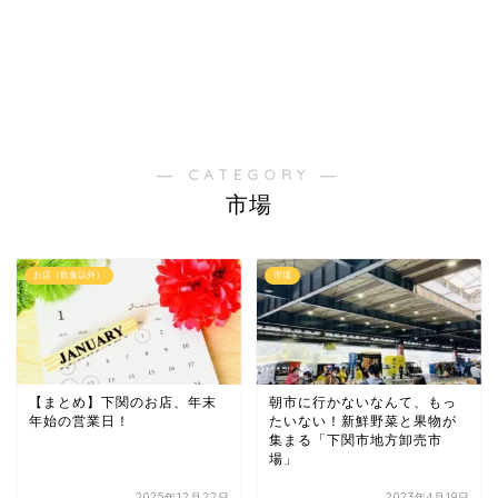
― CATEGORY ―
市場
お店（飲食以外）
市場
【まとめ】下関のお店、年末
朝市に行かないなんて、もっ
年始の営業日！
たいない！新鮮野菜と果物が
集まる「下関市地方卸売市
場」
2025年12月22日
2023年4月19日