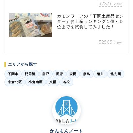
32836
view
10
カモンワーフの「下関土産品セン
ター」お土産ランキング１位～５
位までを試食してみました！
32505
view
エリアから探す
下関市
門司港
唐戸
長府
安岡
彦島
菊川
北九州
小倉北区
小倉南区
八幡
若松
かんもんノート