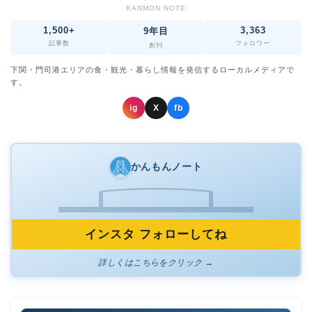
KANMON NOTE
1,500+
3,363
9年目
記事数
フォロワー
創刊
下関・門司港エリアの食・観光・暮らし情報を発信するローカルメディアで
す。
ig
X
fb
かんもんノート
インスタ フォローしてね
詳しくはこちらをクリック →