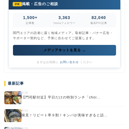
掲載・広告のご相談
PR
1,500+
3,363
82,040
記事数
Instaフォロワー
最高PV/記事
関門エリアの読者に届く地域メディア。取材記事・バナー広告・
サポーター契約など、予算に合わせてご提案します。
メディアキットを見る →
まずはお気軽に
お問い合わせ
ください
最新記事
5/16
【門司駅付近】平日だけの特別ランチ「choi...
4/13
発見！リピート率９割！キンパが美味すぎると話...
4/10