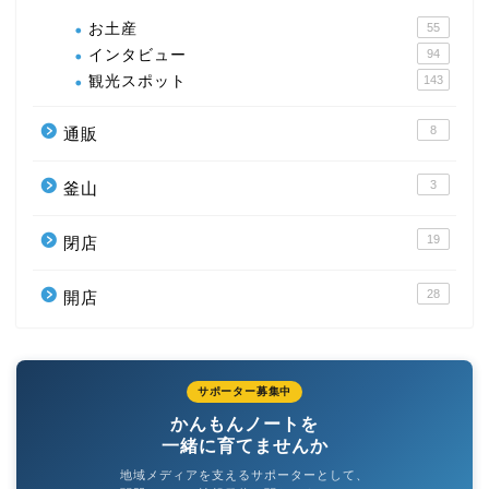
お土産
55
インタビュー
94
観光スポット
143
8
通販
3
釜山
19
閉店
28
開店
サポーター募集中
かんもんノートを
一緒に育てませんか
地域メディアを支えるサポーターとして、