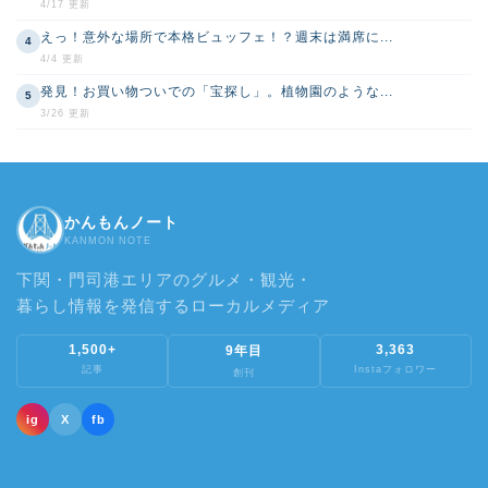
4/17 更新
えっ！意外な場所で本格ビュッフェ！？週末は満席に...
4
4/4 更新
発見！お買い物ついでの「宝探し」。植物園のような...
5
3/26 更新
かんもんノート
KANMON NOTE
下関・門司港エリアのグルメ・観光・
暮らし情報を発信するローカルメディア
1,500+
3,363
9年目
記事
Instaフォロワー
創刊
ig
X
fb