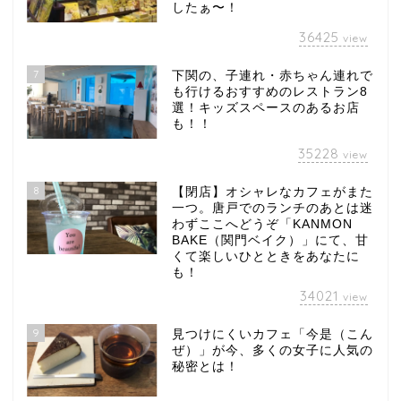
したぁ〜！
36425
view
7
下関の、子連れ・赤ちゃん連れで
も行けるおすすめのレストラン8
選！キッズスペースのあるお店
も！！
35228
view
8
【閉店】オシャレなカフェがまた
一つ。唐戸でのランチのあとは迷
わずここへどうぞ「KANMON
BAKE（関門ベイク）」にて、甘
くて楽しいひとときをあなたに
も！
34021
view
9
見つけにくいカフェ「今是（こん
ぜ）」が今、多くの女子に人気の
秘密とは！