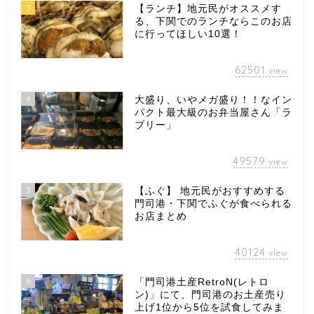
3
【ランチ】地元民がオススメす
る、下関でのランチならこのお店
に行ってほしい10選！
62501
view
4
大盛り、いやメガ盛り！！なイン
パクト最大級のお弁当屋さん「ラ
ブリー」
49579
view
5
【ふぐ】 地元民がおすすめする
門司港・下関でふぐが食べられる
お店まとめ
40124
view
6
「門司港土産RetroN(レトロ
ン)」にて、門司港のお土産売り
上げ1位から5位を試食してみま