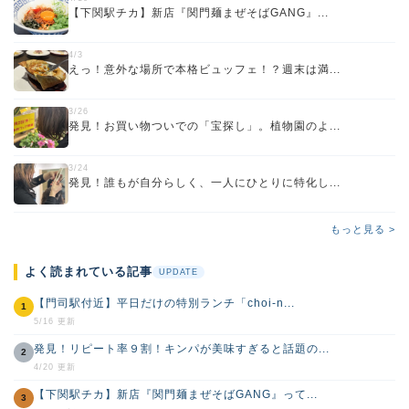
【下関駅チカ】新店『関門麺まぜそばGANG』...
4/3
えっ！意外な場所で本格ビュッフェ！？週末は満...
3/26
発見！お買い物ついでの「宝探し」。植物園のよ...
3/24
発見！誰もが自分らしく、一人にひとりに特化し...
もっと見る >
よく読まれている記事
UPDATE
【門司駅付近】平日だけの特別ランチ「choi-n...
1
5/16 更新
発見！リピート率９割！キンパが美味すぎると話題の...
2
4/20 更新
【下関駅チカ】新店『関門麺まぜそばGANG』って...
3