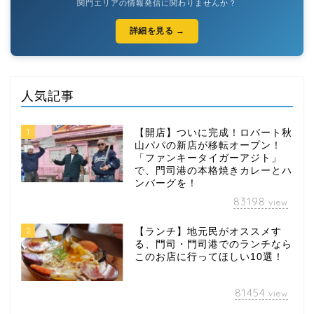
関門エリアの情報発信に関わりませんか？
詳細を見る →
人気記事
1
【開店】ついに完成！ロバート秋
山パパの新店が移転オープン！
「ファンキータイガーアジト」
で、門司港の本格焼きカレーとハ
ンバーグを！
83198
view
2
【ランチ】地元民がオススメす
る、門司・門司港でのランチなら
このお店に行ってほしい10選！
81454
view