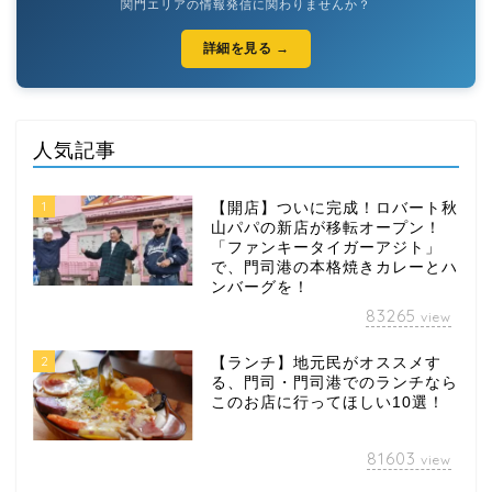
関門エリアの情報発信に関わりませんか？
詳細を見る →
人気記事
1
【開店】ついに完成！ロバート秋
山パパの新店が移転オープン！
「ファンキータイガーアジト」
で、門司港の本格焼きカレーとハ
ンバーグを！
83265
view
2
【ランチ】地元民がオススメす
る、門司・門司港でのランチなら
このお店に行ってほしい10選！
81603
view