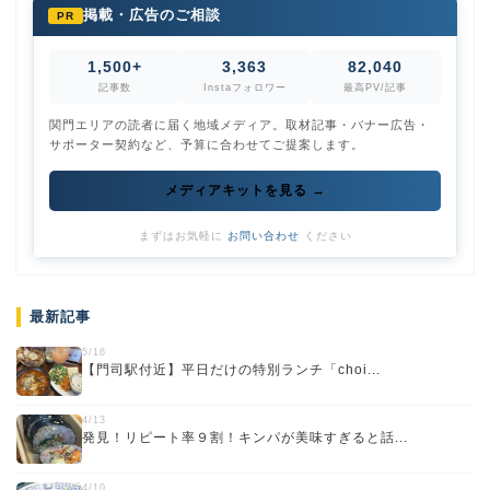
掲載・広告のご相談
PR
1,500+
3,363
82,040
記事数
Instaフォロワー
最高PV/記事
関門エリアの読者に届く地域メディア。取材記事・バナー広告・
サポーター契約など、予算に合わせてご提案します。
メディアキットを見る →
まずはお気軽に
お問い合わせ
ください
最新記事
5/16
【門司駅付近】平日だけの特別ランチ「choi...
4/13
発見！リピート率９割！キンパが美味すぎると話...
4/10