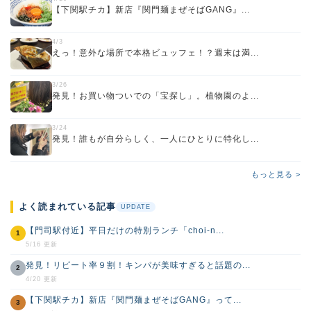
【下関駅チカ】新店『関門麺まぜそばGANG』...
4/3
えっ！意外な場所で本格ビュッフェ！？週末は満...
3/26
発見！お買い物ついでの「宝探し」。植物園のよ...
3/24
発見！誰もが自分らしく、一人にひとりに特化し...
もっと見る >
よく読まれている記事
UPDATE
【門司駅付近】平日だけの特別ランチ「choi-n...
1
5/16 更新
発見！リピート率９割！キンパが美味すぎると話題の...
2
4/20 更新
【下関駅チカ】新店『関門麺まぜそばGANG』って...
3