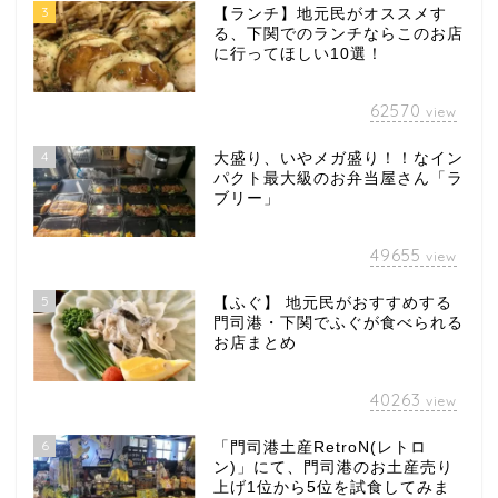
3
【ランチ】地元民がオススメす
る、下関でのランチならこのお店
に行ってほしい10選！
62570
view
4
大盛り、いやメガ盛り！！なイン
パクト最大級のお弁当屋さん「ラ
ブリー」
49655
view
5
【ふぐ】 地元民がおすすめする
門司港・下関でふぐが食べられる
お店まとめ
40263
view
6
「門司港土産RetroN(レトロ
ン)」にて、門司港のお土産売り
上げ1位から5位を試食してみま