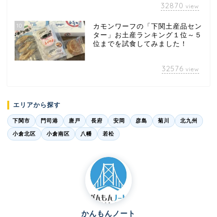
32870
view
10
カモンワーフの「下関土産品セン
ター」お土産ランキング１位～５
位までを試食してみました！
32576
view
エリアから探す
下関市
門司港
唐戸
長府
安岡
彦島
菊川
北九州
小倉北区
小倉南区
八幡
若松
かんもんノート