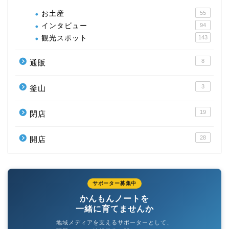
お土産
55
インタビュー
94
観光スポット
143
8
通販
3
釜山
19
閉店
28
開店
サポーター募集中
かんもんノートを
一緒に育てませんか
地域メディアを支えるサポーターとして、