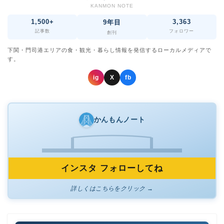
KANMON NOTE
1,500+
3,363
9年目
記事数
フォロワー
創刊
下関・門司港エリアの食・観光・暮らし情報を発信するローカルメディアで
す。
ig
X
fb
かんもんノート
インスタ フォローしてね
詳しくはこちらをクリック →