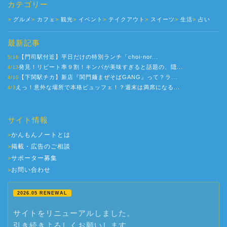
カテゴリー
グルメ
カフェ
観光
イベント
テイクアウト
スイーツ
生活
占い
最新記事
【門司駅付近】平日だけの特別ランチ「choi-nor...
5/16
発見！リピート率９割！キンパが美味すぎると話題の、隠...
4/13
【下関駅チカ】新店『関門麺まぜそばGANG』って？ラ...
4/10
えっ！意外な場所で本格ビュッフェ！？週末は満席になる...
4/3
サイト情報
かんもんノートとは
>
掲載・広告のご相談
>
サポーター募集
>
お問い合わせ
>
2026.05 RENEWAL
サイトをリニューアルしました。
引き続きよろしくお願いします。