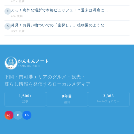
4/17 更新
えっ！意外な場所で本格ビュッフェ！？週末は満席に...
4
4/4 更新
発見！お買い物ついでの「宝探し」。植物園のような...
5
3/26 更新
かんもんノート
KANMON NOTE
下関・門司港エリアのグルメ・観光・
暮らし情報を発信するローカルメディア
1,500+
3,363
9年目
記事
Instaフォロワー
創刊
ig
X
fb