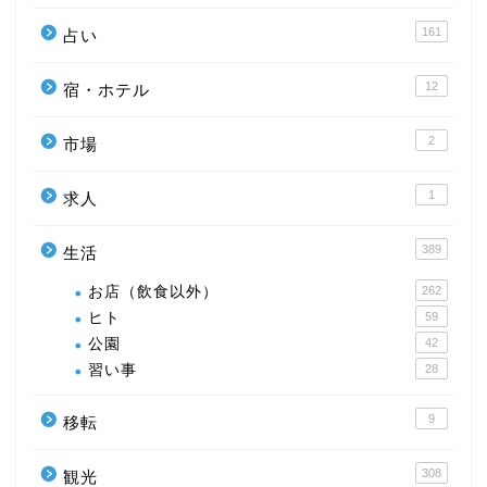
161
占い
12
宿・ホテル
2
市場
1
求人
389
生活
お店（飲食以外）
262
ヒト
59
公園
42
習い事
28
9
移転
308
観光