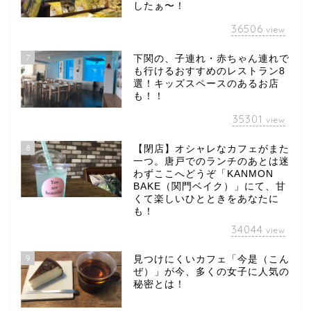
したぁ〜！
36506
view
7
下関の、子連れ・赤ちゃん連れで
も行けるおすすめのレストラン8
選！キッズスペースのあるお店
も！！
35301
view
8
【閉店】オシャレなカフェがまた
一つ。唐戸でのランチのあとは迷
わずここへどうぞ「KANMON
BAKE（関門ベイク）」にて、甘
くて楽しいひとときをあなたに
も！
34044
view
9
見つけにくいカフェ「今是（こん
ぜ）」が今、多くの女子に人気の
秘密とは！